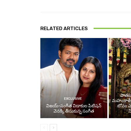
RELATED ARTICLES
పాతబస్
EXCLUSIVE
మహంకాళే
విజయ్-సంగీత విడాకుల పిటిషన్
బోనం ఎత్
వెనక్కి తీసుకున్న సంగీత
న