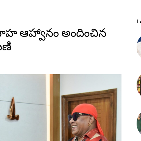
L
ివాహ ఆహ్వానం అందించిన
మణి