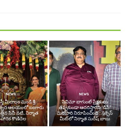
NEWS
NEWS
తీ మీరాలం మండి శ్రీ
సినిమా బాగుంటే ప్రేక్షకులు
శ్వర ఆలయంలో బంగారు
తప్పకుండా ఆదరిస్తారని ‘డిసి’
తిన సినీ నటి, నిర్మాత
మరోసారి నిరూపించింది : సక్సెస్
ిహారిక కొణిదెల
మీట్‌లో నిర్మాత సురేష్ బాబు