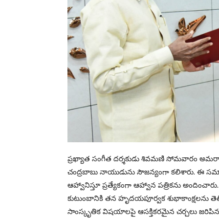
ప్రఖ్యాత సంగీత దర్శకుడు శివమణి సోమవారం అమరావతి
చంద్రబాబు నాయుడును సౌజన్యంగా కలిశారు. ఈ సమ
ఆహ్వానిస్తూ ప్రత్యేకంగా ఆహ్వాన పత్రికను అందించార
కుటుంబానికి తన హృదయపూర్వక శుభాకాంక్షలను తెల
సాంస్కృతిక విషయాలపై ఆసక్తికరమైన చర్చలు జరిపినట్ల