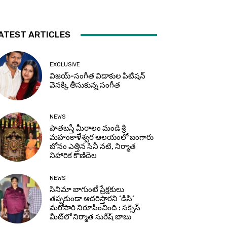
ATEST ARTICLES
EXCLUSIVE
విజయ్-సంగీత విడాకుల పిటిషన్
వెనక్కి తీసుకున్న సంగీత
NEWS
పాతబస్తీ మీరాలం మండి శ్రీ
మహంకాళేశ్వర ఆలయంలో బంగారు
బోనం ఎత్తిన సినీ నటి, నిర్మాత
నిహారిక కొణిదెల
NEWS
సినిమా బాగుంటే ప్రేక్షకులు
తప్పకుండా ఆదరిస్తారని ‘డిసి’
మరోసారి నిరూపించింది : సక్సెస్
మీట్‌లో నిర్మాత సురేష్ బాబు