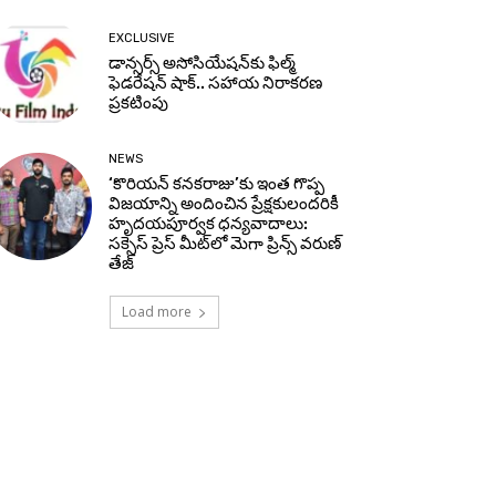
EXCLUSIVE
డాన్సర్స్ అసోసియేషన్‌కు ఫిల్మ్
ఫెడరేషన్ షాక్.. సహాయ నిరాకరణ
ప్రకటింపు
NEWS
‘కొరియన్ కనకరాజు’కు ఇంత గొప్ప
విజయాన్ని అందించిన ప్రేక్షకులందరికీ
హృదయపూర్వక ధన్యవాదాలు:
సక్సెస్ ప్రెస్ మీట్‌లో మెగా ప్రిన్స్ వరుణ్
తేజ్
Load more