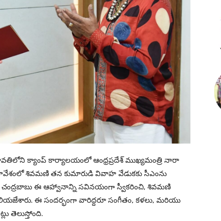
లోని క్యాంప్ కార్యాలయంలో ఆంధ్రప్రదేశ్ ముఖ్యమంత్రి నారా
ావేశంలో శివమణి తన కుమారుడి వివాహ వేడుకకు సీఎంను
ు. చంద్రబాబు ఈ ఆహ్వానాన్ని సవినయంగా స్వీకరించి, శివమణి
ియజేశారు. ఈ సందర్భంగా వారిద్దరూ సంగీతం, కళలు, మరియు
ు తెలుస్తోంది.