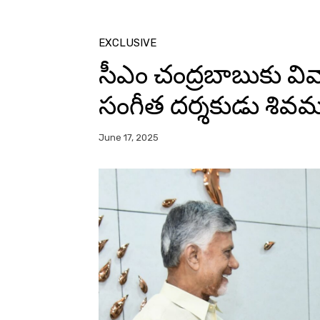
EXCLUSIVE
సీఎం చంద్రబాబుకు వ
సంగీత దర్శకుడు శివ
June 17, 2025