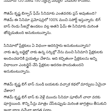
సుమారు 120 నుండి 150 స్క్రీన్స్ మధ్యలో విడుదల కానుంది.
గౌతమ్ కృష్ణ బిగ్బాస్ ఫేమ్ సినిమాకు ఎంతవరకు ప్లస్ అవుతుంది?
గౌతమ్ ఈ సినిమా ప్రమోషన్లలో 100% మంచి సపోర్ట్ ఇస్తున్నారు. బిగ్
బాస్ రెండు సీజన్లో ఉండటం వల్ల అతని ఫేమ్ ఈ సినిమాకు మరింత
తోడ్పడుతుంది అనుకుంటున్నాను.
సినిమాలో ప్రేక్షకులు ఏ విధంగా ఆదరిస్తారు అనుకుంటున్నారు?
నాకు ఉన్న బడ్జెట్లో నాకు ఉన్న సర్కిల్లో నేను మంచి సినిమాని ప్రేక్షకులకు
అందించడానికి ప్రయత్నం చేశాను. అది కచ్చితంగా ప్రేక్షకులను అన్ని
విధాలుగా ఎంటర్టైన్ చేసి ప్రేక్షకుల ఆదరణ పొందుతుందని
అనుకుంటున్నాను.
గౌతమ్ కృష్ణ బిగ్ బాస్ నుండి బయటకు వచ్చాక కథలో మార్పులు ఏమైనా
చేశారా?
గౌతమ్ కృష్ణ బిగ్ బాస్ కు వెళ్లే ముందు సినిమా షూటింగ్ చాలా వరకు
పూర్తయింది. కొన్ని సీన్లు మాత్రం చేసేటప్పుడు మరింత జాగ్రత్తలు తీసుకుని
ఇంకా బాగా వచ్చేలా జాగ్రత్త పడ్డాం.