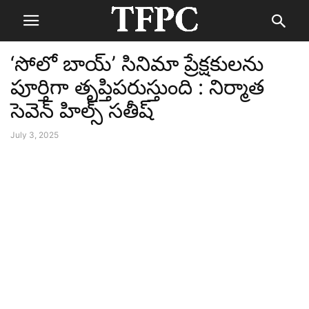
‘సోలో బాయ్’ సినిమా ప్రేక్షకులను
పూర్తిగా తృప్తిపరుస్తుంది : నిర్మాత
సెవెన్ హిల్స్ సతీష్
July 3, 2025