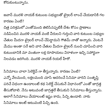
కోరుకుంటున్నాను.
జవాన్ మురళి నాయక్ కుటుంబ సభ్యులతో ట్రైలర్ లాంచ్ చేయడానికి గల
కారణం ఏంటి?
చిత్ర పరిశ్రమలో ఎంతోమంది తెలిసినప్పటికీ దేశం కోసం ప్రాణాలు
నడిపించిన మురళి నాయక్ వంటి వీరులని గుర్తించి వారి కుటుంబ సభ్యుల
చేతుల మీదగా ట్రైలర్ లాంచ్ చేపిద్దామని గౌతమ్ నాతో అన్నారు. వెంటనే
మేము అంతా సరే అని వారి చేతుల మీదగా ట్రైలర్ నుంచి చూపించి వారి
కుటుంబానికి మా వంతుగా లక్ష రూపాయలు విరాళంగా ఇచ్చి సపోర్టుగా
నిలవడం జరిగింది. మురళి నాయక్ రియల్ హీరో.
సినిమాలు చాలా సెలెక్టివ్ గా తీస్తున్నారు. కారణం ఏంటి?
ఎన్నో వేలమంది, లక్షలమంది చూసి ఆదరించే సినిమా వారిని సంతృప్తి
పరిచే విధంగా ఉండాలంటే కథ సెలెక్ట్ చేసుకునే విధానంలో ఎంతో జాగ్రత్త
తీసుకోవాలి. నేను అటువంటి జాగ్రత్తలే తీసుకుని సినిమాలు తీస్తున్నాను.
అలాగే సినిమాలు చేయాలంటే ఇష్టం కాదు, పిచ్చి ఉండాలి. నాకు
సినిమాలు అంటే అటువంటి పిచ్చి ఉంది.