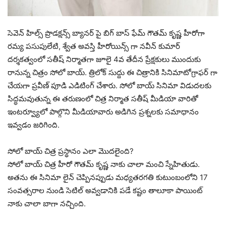
సెవెన్ హిల్స్ ప్రొడక్షన్స్ బ్యానర్ పై బిగ్ బాస్ ఫేమ్ గౌతమ్ కృష్ణ హీరోగా
రమ్య పసుపులేటి, శ్వేత అవస్తి హీరోయిన్స్ గా నవీన్ కుమార్
దర్శకత్వంలో సతీష్ నిర్మాతగా జూలై 4వ తేదీన ప్రేక్షకులు ముందుకు
రానున్న చిత్రం సోలో బాయ్. త్రిలోక్ సుద్దు ఈ చిత్రానికి సినిమాటోగ్రాఫర్ గా
చేయగా ప్రవీణ్ పూడి ఎడిటింగ్ చేశారు. సోలో బాయ్ సినిమా విడుదలకు
సిద్ధమవుతున్న ఈ తరుణంలో చిత్ర నిర్మాత సతీష్ మీడియా వారితో
ఇంటర్వ్యూలో పాల్గొని మీడియావారు అడిగిన ప్రశ్నలకు సమాధానం
ఇవ్వడం జరిగింది.
సోలో బాయ్ చిత్ర ప్రస్థానం ఎలా మొదలైంది?
సోలో బాయ్ చిత్ర హీరో గౌతమ్ కృష్ణ నాకు చాలా మంచి స్నేహితుడు.
అతను ఈ సినిమా లైన్ చెప్పినప్పుడు మధ్యతరగతి కుటుంబంలోని 17
సంవత్సరాల నుండి సెటిల్ అవ్వడానికి పడే కష్టం తాలూకా పాయింట్
నాకు చాలా బాగా నచ్చింది.