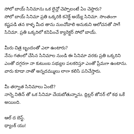
సోలో బాయ్ సినిమాను ఒక లైన్లో చెప్పాలంటే ఏం చెప్తారు?
సోలో బాయ్ సినిమా ప్రతి ఒక్కరికి కనెక్ట్ అయ్యే సినిమా. సొంతంగా
కష్టపడి తన కాళ్ళ మీద తాను నుంచోవాలి అనుకుని ఆలోచనతో సాగే
సినిమా. ప్రతి ఒక్కరిలో కనిపించే క్యారెక్టర్ సోలో బాయ్.
మీరు చిత్ర బృందంతో ఎలా ఉంటారు?
నేను గతంలో చేసిన సినిమాల నుండి ఈ సినిమా వరకు ప్రతి ఒక్కరిని
ఎంతో దగ్గరగా నా కుటుంబ సభ్యుల పలకరిస్తూ ఎంతో ప్రేమగా ఉంటాను.
వారు కూడా నాతో అన్నదమ్ములు లాగా కలిసి పనిచేస్తారు.
మీ తర్వాత సినిమాలు ఏంటి?
నార్నె నితిన్ తో ఒక సినిమా చేయబోతున్నాను. థ్రిల్లర్ జోనర్ లో కథ ఒకే
అయింది.
ఆల్ ద బెస్ట్.
థ్యాంక్ యు!