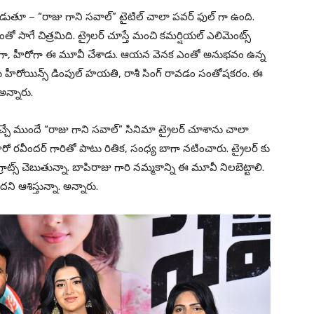
లాడుతూ – “రాజు గాని సవాల్” టైటిల్ చాలా పవర్ ఫుల్ గా ఉంది.
 సాగే చిత్రమిది. ట్రైలర్ చూస్తే మంచి కమర్షియల్ ఎలిమెంట్స్
నిర్మాతగా, హీరోగా ఈ మూవీ చేశాడు. ఆయన వెనక ఎంతో అనుభవం ఉన్న
ందుకు హీరోయిన్స్ డింపుల్ హయతి, రాశీ సింగ్ రావడం సంతోషకరం. ఈ
న్నారు.
్చే ముందే “రాజు గాని సవాల్” సినిమా ట్రైలర్ చూశాను చాలా
ో రవీందర్ గారితో పాటు రితిక, సంధ్య బాగా నటించారు. ట్రైలర్ కు
్రాట్స్ చెబుతున్నా. బాపిరాజు గారి నమ్మకాన్ని ఈ మూవీ నిలబెట్టాలి.
ి ఆశిస్తున్నా. అన్నారు.