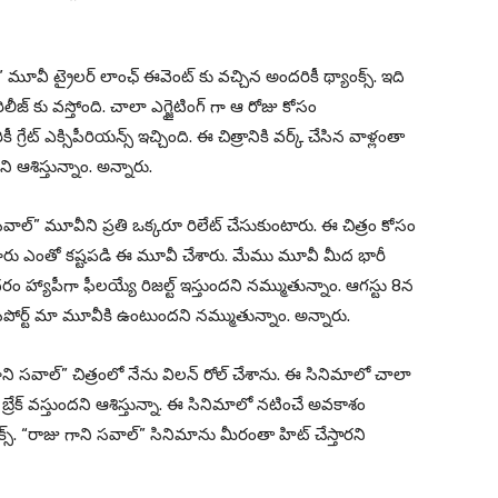
మూవీ ట్రైలర్ లాంఛ్ ఈవెంట్ కు వచ్చిన అందరికీ థ్యాంక్స్. ఇది
జ్ కు వస్తోంది. చాలా ఎగ్జైటింగ్ గా ఆ రోజు కోసం
ేట్ ఎక్సిపీరియన్స్ ఇచ్చింది. ఈ చిత్రానికి వర్క్ చేసిన వాళ్లంతా
 ఆశిస్తున్నాం. అన్నారు.
 సవాల్” మూవీని ప్రతి ఒక్కరూ రిలేట్ చేసుకుంటారు. ఈ చిత్రం కోసం
్ గారు ఎంతో కష్టపడి ఈ మూవీ చేశారు. మేము మూవీ మీద భారీ
 హ్యాపీగా ఫీలయ్యే రిజల్ట్ ఇస్తుందని నమ్ముతున్నాం. ఆగస్టు 8న
సపోర్ట్ మా మూవీకి ఉంటుందని నమ్ముతున్నాం. అన్నారు.
ి సవాల్” చిత్రంలో నేను విలన్ రోల్ చేశాను. ఈ సినిమాలో చాలా
 బ్రేక్ వస్తుందని ఆశిస్తున్నా. ఈ సినిమాలో నటించే అవకాశం
ంక్స్. “రాజు గాని సవాల్” సినిమాను మీరంతా హిట్ చేస్తారని