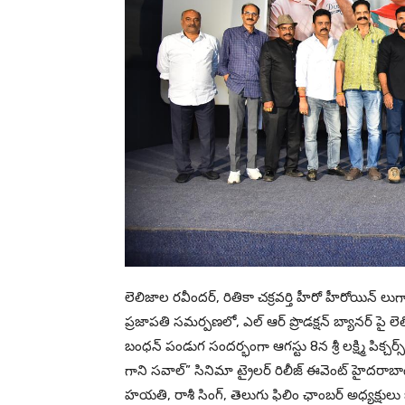
లెలిజాల రవీందర్, రితికా చక్రవర్తి హీరో హీరోయిన్ లు
ప్రజాపతి సమర్పణలో, ఎల్ ఆర్ ప్రొడక్షన్ బ్యానర్ పై లెల
బంధన్ పండుగ సందర్భంగా ఆగస్టు 8న శ్రీ లక్ష్మి పిక్చర్స్
గాని సవాల్” సినిమా ట్రైలర్ రిలీజ్ ఈవెంట్ హైదరాబా
హయతి, రాశీ సింగ్, తెలుగు ఫిలిం ఛాంబర్ అధ్యక్షుల