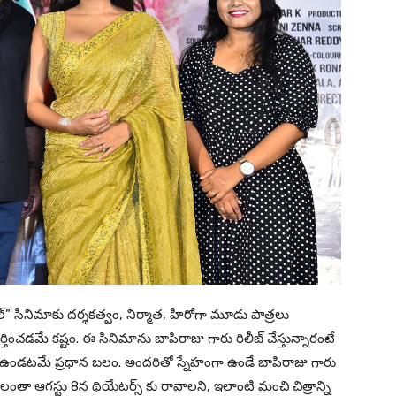
్” సినిమాకు దర్శకత్వం, నిర్మాత, హీరోగా మూడు పాత్రలు
ర్తించడమే కష్టం. ఈ సినిమాను బాపిరాజు గారు రిలీజ్ చేస్తున్నారంటే
ఉండటమే ప్రధాన బలం. అందరితో స్నేహంగా ఉండే బాపిరాజు గారు
షకులంతా ఆగస్టు 8న థియేటర్స్ కు రావాలని, ఇలాంటి మంచి చిత్రాన్ని