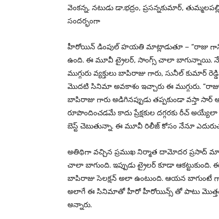
వెంకన్న, నటుడు డా.భద్రం, ప్రసన్నకుమార్, తుమ్మల
సందర్భంగా
హీరోయిన్ డింపుల్ హయతి మాట్లాడుతూ – “రాజు గాని స
ఉంది. ఈ మూవీ ట్రైలర్, సాంగ్స్ చాలా బాగున్నాయి. నేన
ముగ్గురు వ్యక్తులు బాపిరాజు గారు, సునీల్ కుమార్ రె
మొదటి సినిమా అవకాశం ఇచ్చారు ఈ ముగ్గురు. “రాజు 
బాపిరాజు గారు అడిగినప్పుడు తప్పకుండా వస్తా సార్ 
రూపొందించడమే కాదు ప్రేక్షకుల దగ్గరకు రీచ్ అయ్యేలా
బెస్ట్ చెబుతున్నా. ఈ మూవీ రిలీజ్ కోసం నేనూ ఎదురుచూ
అతిథిగా వచ్చిన ప్రముఖ నిర్మాత దామోదర ప్రసాద్ మ
చాలా బాగుంది. ఇప్పుడు ట్రైలర్ కూడా ఆకట్టుకుంద
బాపిరాజు సెలక్షన్ అలా ఉంటుంది. ఆయన బాగుంటే గానీ 
అలాగే ఈ సినిమాతో హీరో హీరోయిన్స్ తో పాటు మొత్తం
అన్నారు.