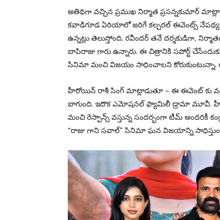
అతిథిగా వచ్చిన ప్రముఖ నిర్మాత ప్రసన్నకుమార్ మాట్
కవాడిగూడ ఏరియాలో జరిగే కల్చరల్ ఈవెంట్స్ నేపథ్యంతో
ఉన్నట్లు తెలుస్తోంది. రవీందర్ తనే దర్శకుడిగా, 
బాపిరాజు గారు ఉన్నారు. ఈ చిత్రానికి సపోర్ట్ చేసే
సినిమా మంచి విజయం సాధించాలని కోరుకుంటున్నా. అ
హీరోయిన్ రాశీ సింగ్ మాట్లాడుతూ – ఈ ఈవెంట్ కు వచ
బాగుంది. ఇదొక ఎమోషనల్ ఫ్యామిలీ డ్రామా మూవీ. హీర
మంచి రెస్పాన్స్ వస్తున్న సందర్భంగా టీమ్ అందరికీ కంగ
“రాజు గాని సవాల్” సినిమా ఘన విజయాన్ని సాధిస్తుందన