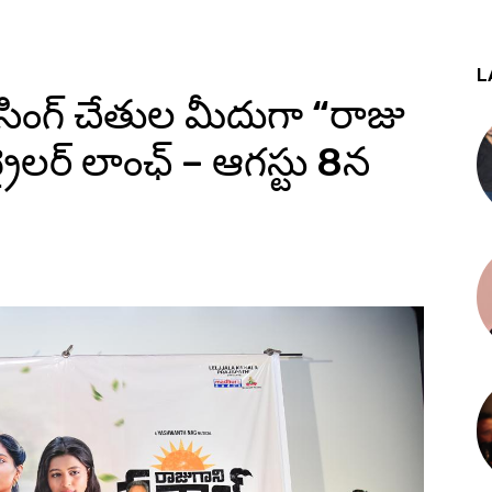
L
సింగ్ చేతుల మీదుగా “రాజు
రైలర్ లాంఛ్ – ఆగస్టు 8న