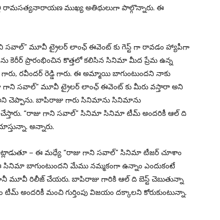
పల్లి రామసత్యనారాయణ ముఖ్య అతిథులుగా పాల్గొన్నారు. ఈ
వాల్” మూవీ ట్రైలర్ లాంఛ్ ఈవెంట్ కు గెస్ట్ గా రావడం హ్యాపీగా
ు కెరీర్ ప్రారంభించిన కొత్తలో కలిసిన సినిమా మీద ప్రేమ ఉన్న
డ్డి గారు, రవీందర్ రెడ్డి గారు. ఈ అమ్మాయి బాగుంటుందని నాకు
గాని సవాల్” మూవీ ట్రైలర్ లాంఛ్ ఈవెంట్ కు మీరు వస్తారా అని
అని చెప్పాను. బాపిరాజు గారు సినిమాను సినిమాను
 చేస్తారు. “రాజు గాని సవాల్” సినిమా సినిమా టీమ్ అందరికీ ఆల్ ది
స్తున్నా. అన్నారు.
ాట్లాడుతూ – ఈ మధ్యే “రాజు గాని సవాల్” సినిమా టీజర్ చూశాం
ి. ఈ సినిమా బాగుంటుందని మేము నమ్మకంగా ఉన్నాం ఎందుకంటే
మూవీ రిలీజ్ చేయరు. బాపిరాజు గారికి ఆల్ ది బెస్ట్ చెబుతున్నా
 టీమ్ అందరికీ మంచి గుర్తింపు విజయం దక్కాలని కోరుకుంటున్నా.