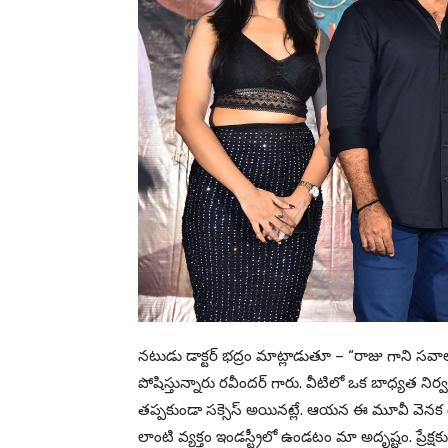
నటుడు డాక్టర్ భద్రం మాట్లాడుతూ – “రాజు గాని సవాల
పోషిస్తున్నారు రవీందర్ గారు. వీటిలో ఒక బాధ్యత నిర్వ
తప్పకుండా సక్సెస్ అయినట్లే. ఆయన ఈ మూవీ వెనక 
లాంటి వ్యక్తం ఇండస్ట్రీలో ఉండటం మా అదృష్టం. ప్రేక్