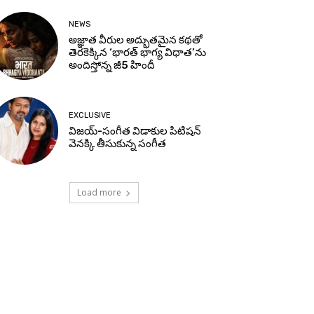
NEWS
అజ్ఞాత వీరుల అద్భుతమైన కథతో
తెరకెక్కిన ‘భారత్ భాగ్య విధాత’ను
అందిస్తోన్న జీ5 హిందీ
EXCLUSIVE
విజయ్-సంగీత విడాకుల పిటిషన్
వెనక్కి తీసుకున్న సంగీత
Load more