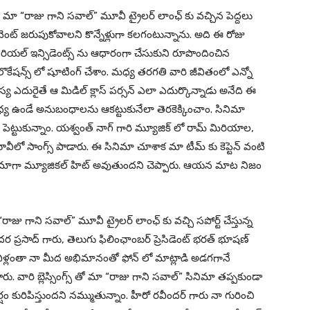
 మా “రాజు గాని సవాల్” మూవీ ట్రైలర్ లాంఛ్ కు వచ్చిన పెద్దలు
ెంట్ జరుపుకోవాలని కొన్నేళ్లుగా కలగంటున్నాను. అది ఈ రోజు
ని రియల్ ఇన్సిడెంట్స్ ను ఆధారంగా చేసుకుని రూపొందించిన
ేషన్స్ లో షూటింగ్ చేశాం. మధ్య తరగతి వారి జీవితంలో ఎన్నో
 ఎదురైతే ఆ మిడిల్ క్లాస్ పర్సన్ ఎలా ఎదుర్కొన్నాడు అనేది ఈ
 మధ్య ఉండే అనుబంధాలను ఆకట్టుకునేలా తెరకెక్కించాం. సినిమా
ను పెట్టుకున్నాం. యశ్వంత్ నాగ్ గారి మ్యూజిక్ లో రామ్ మిరియాల,
మూవీలో సాంగ్స్ పాడారు. ఈ సినిమా చూశాక మా టీమ్ కు కెప్టెన్ వంటి
్ డ్రామాగా మ్యూజికల్ హిట్ అవుతుందని చెప్పారు. ఆయన మాట నిజం
రాజు గాని సవాల్” మూవీ ట్రైలర్ లాంఛ్ కు వచ్చి సపోర్ట్ చేస్తున్న
దర ప్రసాద్ గారు, తెలుగు ఫిలింఛాంబర్ ప్రెసిడెంట్ భరత్ భూషణ్
 వీళ్లంతా నా మీద అభిమానంతో ఫోన్ లో మాట్లాడి అడగగానే
వారి బ్లెస్సింగ్స్ తో మా “రాజు గాని సవాల్” సినిమా తప్పకుండా
ం కురిపిస్తుందని నమ్ముతున్నాం. హీరో రవీందర్ గారు నా గురించి