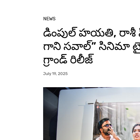
NEWS
డింపుల్ హయతి, రాశీ 
గాని సవాల్” సినిమా ట్
గ్రాండ్ రిలీజ్
July 19, 2025