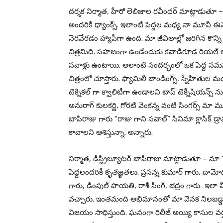
దర్శక నిర్మాత, హీరో లెలిజాల రవీందర్ మాట్లాడుతూ –
అందరికీ థ్యాంక్స్. ఇలాంటి పెద్దల మధ్య నా మూవీ ఈవ
నెరవేరడం హ్యాపీగా ఉంది. మా జీవితాల్లో జరిగిన కొన్
చిత్రమిది. సహజంగా ఉండేందుకు కవాడిగూడ రియల్ లొక
సవాళ్లు ఉంటాయి. అలాంటి సందర్భంలో ఒక పెద్ద సమస్య
చిత్రంలో చూస్తారు. ఫ్యామిలీ బాండింగ్స్, స్నేహితుల
టెక్నికల్ గా క్వాలిటీగా ఉండాలని టాప్ టెక్నీషియన్స్ 
అనురాగ్ కులకర్ణి, గోరటి వెంకన్న వంటి సింగర్స్ మా 
బాపిరాజు గారు “రాజు గాని సవాల్” సినిమా క్లాసిక
కావాలని ఆశిస్తున్నా. అన్నారు.
నిర్మాత, డిస్ట్రిబ్యూటర్ బాపిరాజు మాట్లాడుతూ – మా “
పెద్దలందరికీ కృతజ్ఞతలు. ప్రసన్న కుమార్ గారు, దామో
గారు, డింపుల్ హయతి, రాశీ సింగ్, భద్రం గారు…ఇలా
వచ్చారు. ఇంతమంది అభిమానంతో మా వెనక నిలబడ్డారు. 
విజయం సాధిస్తుంది. ఘనంగా రిలీజ్ అయ్యి కాసుల వర్ష