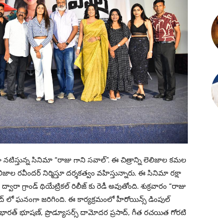
గా నటిస్తున్న సినిమా “రాజు గాని సవాల్”. ఈ చిత్రాన్ని లెలిజాల కమల
ిజాల రవీందర్ నిర్మిస్తూ దర్శకత్వం వహిస్తున్నారు. ఈ సినిమా రక్షా
 ద్వారా గ్రాండ్ థియేట్రికల్ రిలీజ్ కు రెడీ అవుతోంది. శుక్రవారం “రాజు
ద్ లో ఘనంగా జరిగింది. ఈ కార్యక్రమంలో హీరోయిన్స్ డింపుల్
ు భారత్ భూషణ్, ప్రొడ్యూసర్స్ దామోదర ప్రసాద్, గీత రచయిత గోరటి