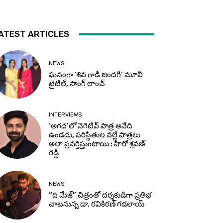
ATEST ARTICLES
NEWS
ఘనంగా ‘శివ గాడి జింద‌గీ’ మూవీ
టైటిల్, సాంగ్ లాంచ్
INTERVIEWS
‘అగధ’లో నెగెటివ్ పాత్ర అనేది
ఉండదు, పరిస్థితుల వల్లే పాత్రలు
అలా ప్రవర్తిస్తుంటాయి : హీరో శ్రవణ్
రెడ్డి
NEWS
“ది మేజ్” చిత్రంతో దర్శకుడిగా ప్రతిభ
చాటనున్న డా. రవికిరణ్ గడలాయ్