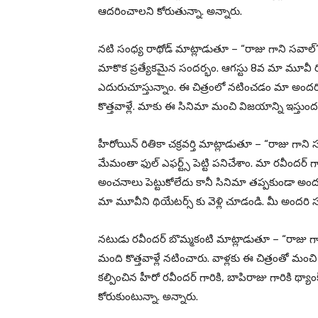
ఆదరించాలని కోరుతున్నా. అన్నారు.
నటి సంధ్య రాథోడ్ మాట్లాడుతూ – “రాజు గాని సవాల్” 
మాకొక ప్రత్యేకమైన సందర్భం. ఆగస్టు 8వ మా మూవీ రిలీ
ఎదురుచూస్తున్నాం. ఈ చిత్రంలో నటించడం మా అందరికీ గ్ర
కొత్తవాళ్లే. మాకు ఈ సినిమా మంచి విజయాన్ని ఇస్తుందని
హీరోయిన్ రితికా చక్రవర్తి మాట్లాడుతూ – “రాజు గాని
మేమంతా ఫుల్ ఎఫర్ట్స్ పెట్టి పనిచేశాం. మా రవీందర
అంచనాలు పెట్టుకోలేదు కానీ సినిమా తప్పకుండా అందరం
మా మూవీని థియేటర్స్ కు వెళ్లి చూడండి. మీ అందరి 
నటుడు రవీందర్ బొమ్మకంటి మాట్లాడుతూ – “రాజు గాన
మంది కొత్తవాళ్లే నటించారు. వాళ్లకు ఈ చిత్రంతో మంచి
కల్పించిన హీరో రవీందర్ గారికి, బాపిరాజు గారికి థ్యా
కోరుకుంటున్నా. అన్నారు.