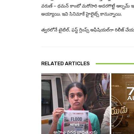
వరుణ్ – థమన్ కాంబో మరోసారి అదరగొట్టే ఆల్బమ్ ఇవ్వ
అయ్యాయి. ఇవి సినిమాకే హైలైట్స్ కానున్నాయి.
త్వరలోనే టైటిల్, ఫస్ట్ గ్లింప్స్ అఫీషియల్‌గా రిలీజ్ చే
RELATED ARTICLES
NEWS
అస్సాం వరద బాధితులకు