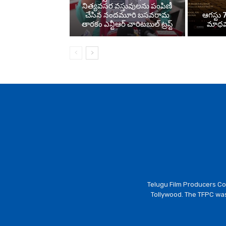
నిత్యవసర వస్తువులను పంపిణీ
చేసిన నందమూరి బసవరామ
ఆగస్టు 7
తారకం ఎన్టీఆర్ చారిటబుల్ ట్రస్ట్
మాధవన
Telugu Film Producers Cou
Tollywood. The TFPC was