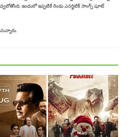
బోతోంది. ఇందులో ఇప్పటికే రెండు ఎనర్జిటిక్ సాంగ్స్ షూట్
యనున్నారు.
NEWS