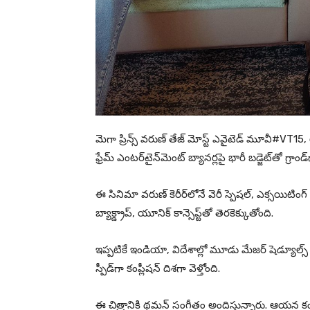
మెగా ప్రిన్స్ వరుణ్ తేజ్ మోస్ట్ ఎవైటెడ్ మూవీ#VT15, టాలె
ఫ్రేమ్ ఎంటర్‌టైన్‌మెంట్ బ్యానర్లపై భారీ బడ్జెట్‌తో గ్రా
ఈ సినిమా వరుణ్ కెరీర్‌లోనే వెరీ స్పెషల్, ఎక్సయిటింగ
బ్యాక్డ్రాప్, యూనిక్ కాన్సెప్ట్‌తో తెరకెక్కుతోంది.
ఇప్పటికే ఇండియా, విదేశాల్లో మూడు మేజర్ షెడ్యూల్స్ కంప
స్పీడ్‌గా కంప్లీషన్ దిశగా వెళ్తోంది.
ఈ చిత్రానికి థమన్ సంగీతం అందిస్తున్నారు. ఆయన కంప