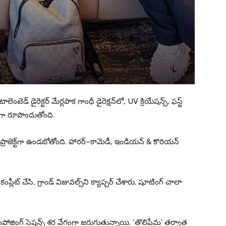
ంటెడ్ డైరెక్టర్ మేర్లపాక గాంధీ డైరెక్షన్‌లో, UV క్రియేషన్స్, ఫస్ట్
ండ్‌గా రూపొందుతోంది.
్ ప్రాజెక్ట్‌గా ఉండబోతోంది. హారర్‌–కామెడీ, ఇండియన్ & కొరియన్
్లీట్ చేసి, గ్రాండ్ విజువల్స్‌ని క్యాప్చర్ చేశారు. షూటింగ్ చాలా
ోజింగ్ సెషన్స్ శర వేగంగా జరుగుతున్నాయి. ‘తొలిప్రేమ’ తర్వాత