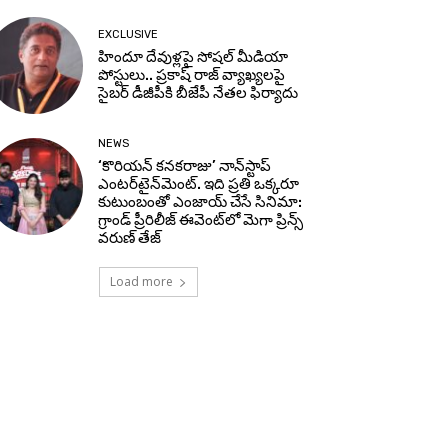
EXCLUSIVE
హిందూ దేవుళ్లపై సోషల్ మీడియా
పోస్టులు.. ప్రకాష్ రాజ్ వ్యాఖ్యలపై
సైబర్ డీజీపీకి బీజేపీ నేతల ఫిర్యాదు
NEWS
‘కొరియన్ కనకరాజు’ నాన్‌స్టాప్
ఎంటర్‌టైన్‌మెంట్. ఇది ప్రతి ఒక్కరూ
కుటుంబంతో ఎంజాయ్ చేసే సినిమా:
గ్రాండ్ ప్రీరిలీజ్ ఈవెంట్‌లో మెగా ప్రిన్స్
వరుణ్ తేజ్
Load more