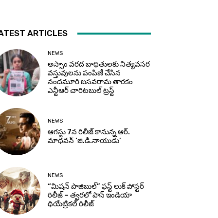
ATEST ARTICLES
NEWS
అస్సాం వరద బాధితులకు నిత్యవసర
వస్తువులను పంపిణీ చేసిన
నందమూరి బసవరామ తారకం
ఎన్టీఆర్ చారిటబుల్ ట్రస్ట్
NEWS
ఆగస్టు 7న రిలీజ్ కానున్న ఆర్‌.
మాధవన్‌ ‘జి.డి.నాయుడు’
NEWS
“మిషన్ పాజిబుల్” ఫస్ట్ లుక్ పోస్టర్
రిలీజ్ – త్వరలో పాన్ ఇండియా
థియేట్రికల్ రిలీజ్