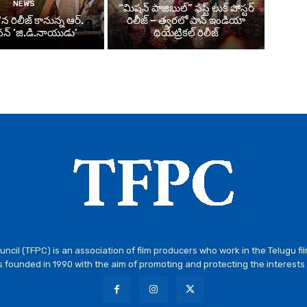
NEWS
“మిషన్ పాజిబుల్” ఫస్ట్ లుక్ పోస్టర్
న రిలీజ్ కానున్న ఆర్‌.
రిలీజ్ – త్వరలో పాన్ ఇండియా
్‌ ‘జి.డి.నాయుడు’
థియేట్రికల్ రిలీజ్
ncil (TFPC) is an association of film producers who work in the Telugu fi
 founded in 1990 with the aim of promoting and protecting the interests 