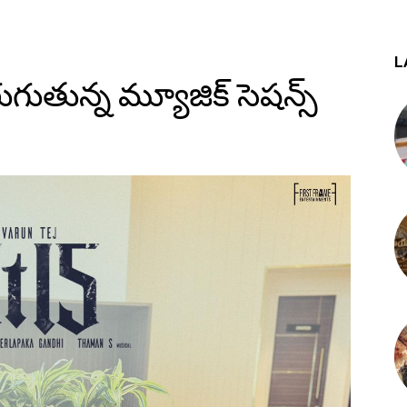
L
ుతున్న మ్యూజిక్ సెషన్స్