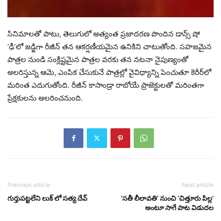
సినిమాలతో పాటు, తెలుగులో అత్యంత ప్రజాదరణ పొందిన డాన్స్ షో
‘ఢీ’లో జడ్జిగా రీజీన్ తన ఆకర్షణీయమైన ఉనికిని చాటుతోంది. సహజమైన
పాత్రల నుండి సంక్లిష్టమైన పాత్రల వరకు తన నటనా నైపుణ్యంతో
అలరిస్తున్న ఆమె, ఎంపిక చేసుకునే పాత్రల్లో వైవిధ్యాన్ని పెంచుతూ కెరీర్‌లో
మరింత ఎదుగుతోంది. రీజీన్ కాసాండ్రా రాబోయే ప్రాజెక్టులతో మరింతగా
ప్రేక్షకులను అలరించనుంది.
Previous article
Next article
గుర్తుపట్టలేని లుక్ లో సత్య దేవ్
‘సతీ లీలావతి’ నుంచి ‘చిత్తూరు పిల్ల’
అంటూ సాగే పాట విడుదల