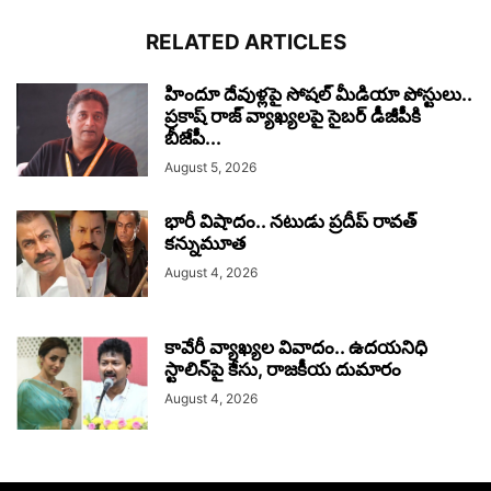
RELATED ARTICLES
హిందూ దేవుళ్లపై సోషల్ మీడియా పోస్టులు..
ప్రకాష్ రాజ్ వ్యాఖ్యలపై సైబర్ డీజీపీకి
బీజేపీ...
August 5, 2026
భారీ విషాదం.. నటుడు ప్రదీప్ రావత్
కన్నుమూత
August 4, 2026
కావేరీ వ్యాఖ్యల వివాదం.. ఉదయనిధి
స్టాలిన్‌పై కేసు, రాజకీయ దుమారం
August 4, 2026