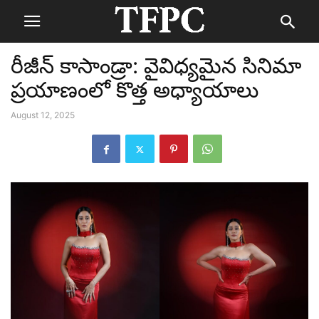
రీజీన్ కాసాండ్రా: వైవిధ్యమైన సినిమా
ప్రయాణంలో కొత్త అధ్యాయాలు
August 12, 2025