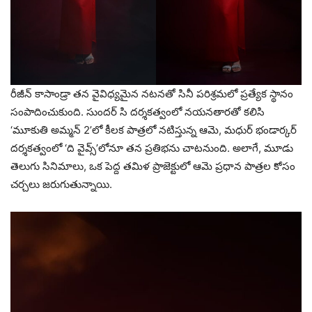
రీజీన్ కాసాండ్రా తన వైవిధ్యమైన నటనతో సినీ పరిశ్రమలో ప్రత్యేక స్థానం
సంపాదించుకుంది. సుందర్ సి దర్శకత్వంలో నయనతారతో కలిసి
‘మూకుతి అమ్మన్ 2’లో కీలక పాత్రలో నటిస్తున్న ఆమె, మధుర్ భండార్కర్
దర్శకత్వంలో ‘ది వైవ్స్’లోనూ తన ప్రతిభను చాటనుంది. అలాగే, మూడు
తెలుగు సినిమాలు, ఒక పెద్ద తమిళ ప్రాజెక్టులో ఆమె ప్రధాన పాత్రల కోసం
చర్చలు జరుగుతున్నాయి.