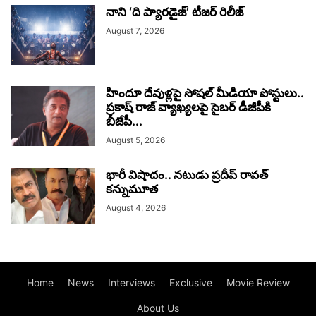
నాని ‘ది ప్యారడైజ్’ టీజర్‌ రిలీజ్
August 7, 2026
హిందూ దేవుళ్లపై సోషల్ మీడియా పోస్టులు..
ప్రకాష్ రాజ్ వ్యాఖ్యలపై సైబర్ డీజీపీకి
బీజేపీ...
August 5, 2026
భారీ విషాదం.. నటుడు ప్రదీప్ రావత్
కన్నుమూత
August 4, 2026
Home
News
Interviews
Exclusive
Movie Review
About Us