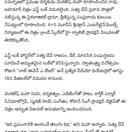
సమర్పణలో ప్రముఖ దర్శకుడు వెంకటేష్ మహా రూపొందించిన రావు
బహదూర్ చిత్రం ఫస్ట్ లుక్ విడుదలైంది. సత్య దేవ్ ప్రధాన పాత్రలో
నటిస్తున్న ఈ సైకలాజికల్ డ్రామా, క్షీణిస్తున్న సంప్రదాయ కుటుంబ
నేపథ్యంలో రూపొందింది. A+S మూవీస్ శ్రీచక్రాస్ ఎంటర్‌టైన్‌మెంట్స్
నిర్మాణంలో ఈ చిత్రం గ్రాండ్ స్కేల్‌లో హై-క్వాలిటీ ప్రొడక్షన్ విలువలతో
తెరకెక్కుతోంది.
ఫస్ట్ లుక్ పోస్టర్‌లో సత్య దేవ్ రాజసం, డీకే, మానసిక సంఘర్షణను
సూచించే అద్భుతమైన లుక్‌లో కనిపిస్తున్నారు. స్వాతంత్ర్య దినోత్సవం
రోజున “నాట్ ఈవెన్ ఎ టీజర్” అనే ప్రత్యేక వీడియో థియేటర్లలో ఆగస్టు
18న డిజిటల్‌లో విడుదల కానుంది.
వెంకటేష్ మహా రచన, దర్శకత్వం, ఎడిటింగ్‌తో పాటు, కార్తీక్ పర్మార్
సినిమాటోగ్రఫీ, స్మరణ్ సాయ్ సంగీతం, రోహన్ సింగ్ ప్రొడక్షన్ డిజైన్‌తో ఈ
చిత్రం అద్భుత విజువల్ అనుభవాన్ని అందించనుంది.
“ఇది ప్రపంచానికి అందించే తెలుగు కథ,” అని మహా అన్నారు. సత్య దేవ్
మాట్లాడుతూ, “రావు బహదూర్‌గా ఐదు గంటల మేకప్‌తో పాత్రలో