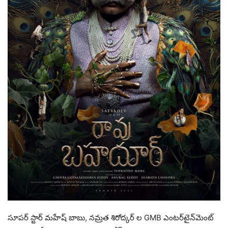
సూపర్ స్టార్ మహేష్ బాబు, నమ్రత శిరోద్కర్ ల GMB ఎంటర్‌టైన్‌మెంట్