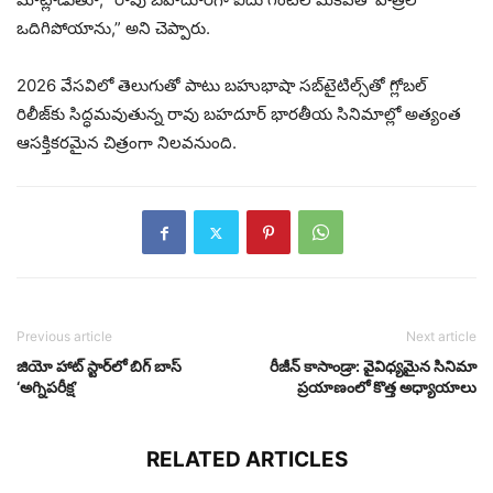
ఒదిగిపోయాను,” అని చెప్పారు.
2026 వేసవిలో తెలుగుతో పాటు బహుభాషా సబ్‌టైటిల్స్‌తో గ్లోబల్
రిలీజ్‌కు సిద్ధమవుతున్న రావు బహదూర్ భారతీయ సినిమాల్లో అత్యంత
ఆసక్తికరమైన చిత్రంగా నిలవనుంది.
Previous article
Next article
జియో హాట్ స్టార్‌లో బిగ్ బాస్
రీజీన్ కాసాండ్రా: వైవిధ్యమైన సినిమా
‘అగ్నిపరీక్ష’
ప్రయాణంలో కొత్త అధ్యాయాలు
RELATED ARTICLES