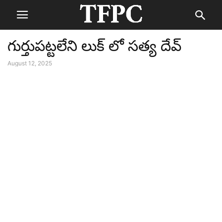
గుర్తుపట్టలేని లుక్ లో సత్య దేవ్
August 12, 2025