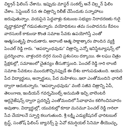
చిల్డ్రన్ ఫిలింస్ చేశాను. ఇప్పుడు మాస్టర్ సంకల్ప్ అనే చిల్ర్డన్ ఫిలిం
చేశాం. సెప్టెంబర్ 5న ఈ చిత్రాన్ని రిలీజ్ చేసేందుకు సన్నాహాలు
జరుపుతున్నాం. వయసైన పెద్దవాళ్లు కుటుంబ సభ్యుల నిరాదరణకు గురై
వృద్ధాశ్రమాల్లో గడుపతున్నారు. వయోధికులు తమ సంపాదనను కేవలం
వారసులకే కాకుండా కొంత సమాజ సేవకు ఉపయోగిస్తే ఎంతో
ఆత్మసంతృప్తి పొందుతారు. అలాంటి ఆత్మ సాక్షాత్కారం పొందిన వ్యక్తి
పెంచల్ రెడ్డి గారు. “ఆపద్భాంధవుడు” చిత్రాన్ని ఎన్నో ఇనిస్టిట్యూషన్స్ లో
ప్రదర్శించాం. వాళ్లందరి దగ్గర నుంచి ప్రశంసలు దక్కాయి. ఈ లఘు చిత్రం
ప్రేక్షకుల్లో, సమాజంలో చైతన్యం తీసుకొస్తుంది. పెంచల్ రెడ్డి గారి లాంటి
సమాజ సేవకులు ముందుకొచ్చినప్పుడే ఈ దేశం బాగుపడుతుంది. ఆయన
పేద విద్యార్థులు, అన్నార్థులు, పేద మహిళలు..ఇలా ఎంతోమందిని ఛారిటీ
ద్వారా ఆదుకున్నారు. “ఆపద్భాంధవుడు” వంటి సజీవ చిత్రాన్ని ఏపీ,
తెలంగాణ, ఇండియన్ గవర్నమెంట్స్ అనుమతి ఇచ్చి వాలెంటరీ
ఆర్గనైజేషన్స్ ద్వారా ప్రదర్శిస్తే ఎంతోమందిలో సేవాభావం కలిగించినవారం
అవుతాం. విద్యార్థుల్లో, యువకుల్లో కూడా మనమూ పెంచల్ రెడ్డి గారిలా
సేవ చేయాలనే స్పూర్తి కలుగుతుంది. శ్రీ లక్ష్మి ఎడ్యుకేషనల్ ఛారిటబుల్
ట్రస్ట్, సంతోష్ ఫిలింస్ బ్యానర్స్ పై ఏవో కమర్షియల్ సినిమా తీయొచ్చు,