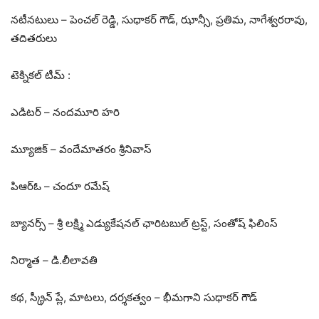
నటీనటులు – పెంచల్ రెడ్డి, సుధాకర్ గౌడ్, ఝాన్సీ, ప్రతిమ, నాగేశ్వరరావు,
తదితరులు
టెక్నికల్ టీమ్ :
ఎడిటర్ – నందమూరి హరి
మ్యూజిక్ – వందేమాతరం శ్రీనివాస్
పిఆర్ఓ – చందూ రమేష్
బ్యానర్స్ – శ్రీ లక్ష్మి ఎడ్యుకేషనల్ ఛారిటబుల్ ట్రస్ట్, సంతోష్ ఫిలింస్
నిర్మాత – డి.లీలావతి
కథ, స్క్రీన్ ప్లే, మాటలు, దర్శకత్వం – భీమగాని సుధాకర్ గౌడ్