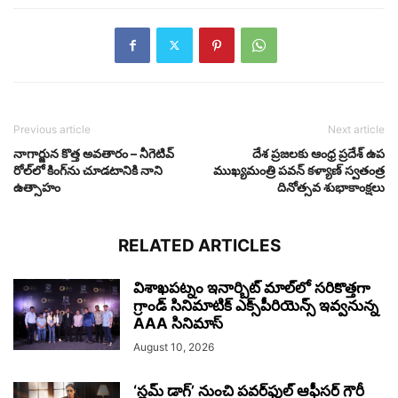
Previous article
Next article
నాగార్జున కొత్త అవతారం – నీగెటివ్
దేశ ప్రజలకు ఆంధ్ర ప్రదేశ్ ఉప
రోల్‌లో కింగ్‌ను చూడటానికి నాని
ముఖ్యమంత్రి పవన్ కళ్యాణ్ స్వతంత్ర
ఉత్సాహం
దినోత్సవ శుభాకాంక్షలు
RELATED ARTICLES
విశాఖ‌పట్నం ఇనార్బిట్ మాల్‌లో స‌రికొత్తగా
గ్రాండ్ సినిమాటిక్ ఎక్స్‌పీరియెన్స్ ఇవ్వ‌నున్న
AAA సినిమాస్‌
August 10, 2026
‘స్లమ్ డాగ్’ నుంచి పవర్‌ఫుల్ ఆఫీసర్ గౌరీ