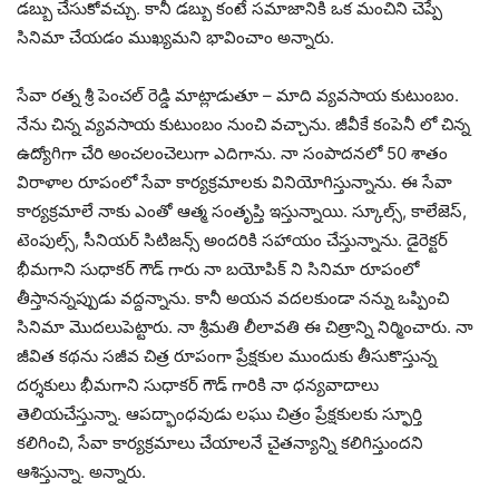
డబ్బు చేసుకోవచ్చు. కానీ డబ్బు కంటే సమాజానికి ఒక మంచిని చెప్పే
సినిమా చేయడం ముఖ్యమని భావించాం అన్నారు.
సేవా రత్న శ్రీ పెంచల్ రెడ్డి మాట్లాడుతూ – మాది వ్యవసాయ కుటుంబం.
నేను చిన్న వ్యవసాయ కుటుంబం నుంచి వచ్చాను. జీవీకే కంపెనీ లో చిన్న
ఉద్యోగిగా చేరి అంచలంచెలుగా ఎదిగాను. నా సంపాదనలో 50 శాతం
విరాళాల రూపంలో సేవా కార్యక్రమాలకు వినియోగిస్తున్నాను. ఈ సేవా
కార్యక్రమాలే నాకు ఎంతో ఆత్మ సంతృప్తి ఇస్తున్నాయి. స్కూల్స్, కాలేజెస్,
టెంపుల్స్, సీనియర్ సిటిజన్స్ అందరికి సహాయం చేస్తున్నాను. డైరెక్టర్
భీమగాని సుధాకర్ గౌడ్ గారు నా బయోపిక్ ని సినిమా రూపంలో
తీస్తానన్నప్పుడు వద్దన్నాను. కానీ అయన వదలకుండా నన్ను ఒప్పించి
సినిమా మొదలుపెట్టారు. నా శ్రీమతి లీలావతి ఈ చిత్రాన్ని నిర్మించారు. నా
జీవిత కథను సజీవ చిత్ర రూపంగా ప్రేక్షకుల ముందుకు తీసుకొస్తున్న
దర్శకులు భీమగాని సుధాకర్ గౌడ్ గారికి నా ధన్యవాదాలు
తెలియచేస్తున్నా. ఆపద్భాంధవుడు లఘు చిత్రం ప్రేక్షకులకు స్ఫూర్తి
కలిగించి, సేవా కార్యక్రమాలు చేయాలనే చైతన్యాన్ని కలిగిస్తుందని
ఆశిస్తున్నా. అన్నారు.