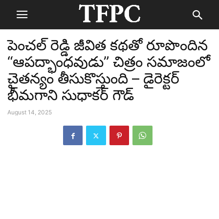
పెంచల్ రెడ్డి జీవిత కథతో రూపొందిన
“ఆపద్భాంధవుడు” చిత్రం సమాజంలో
చైతన్యం తీసుకొస్తుంది – డైరెక్టర్
భీమగాని సుధాకర్ గౌడ్
August 14, 2025