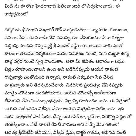
మీట్ ను ఈ రోజు హైదరాబాద్ ఫిలింఛాంబర్ లో నిర్వహించారు . ఈ
కార్యక్రమంలో
దర్శకుడు భీమగాని సుధాకర్ గౌడ్ మాట్లాడుతూ – వ్యాపారం, కుటుంబం,
సమాజ సేవ.. ఈ మూడింటిని సమన్వయం చేసుకుంటూ సేవా రత్నగా
గుర్తింపు పొందిన గొప్ప వ్యక్తి శ్రీ పెంచల్ రెడ్డి గారు. ఆయన నాకు ఎంతో
కాలంగా తెలుసు. దర్శకులుగా మనం సమాజం నుంచి, మన చుట్టూ ఉన్న
వాళ్ల దగ్గర నుంచే స్ఫర్తి పొందుతాం. అలా మీ జీవితం ఆధారంగా లఘు
చిత్రం రూపొందించాలని ఉంది అని అడిగినప్పుడు ఆయన నాకంటే
గొప్పవాళ్లు ఎంతోమంది ఉన్నారు, నాకంటే ఎక్కువగా సేవ చేసిన
వాళ్లున్నారు అని తిరస్కరించేవారు. చివరిసారి ప్రయత్నం చేసినప్పుడు
మాత్రం మౌనంగా ఉండిపోయారు. ఆయన మౌనాన్నే అంగీకారంగా
తీసుకుని నేను “ఆపద్భాంధవుడు” చిత్రాన్ని రూపొందించాను. ఈ చిత్రంలో
ఆయన నటించడం విశేషం. నేనూ ఆయన మిత్రుడిగా నటించాను. ఇది
సజీవ పాత్రలతో సాగే ఫిలిం. దీన్ని బయోపిక్ లా, లైవ్ గా, సరికొత్త పద్ధతిలో
తెరకెక్కించాం. నేటి బాలలే రేపటి పౌరులు అని నమ్మే నేను గతంలో
ఆదిత్య క్రియేటివ్ జీనియస్, విక్కీస్ డ్రీమ్, డాక్టర్ గౌతమ్, అభినవ్ వంటి