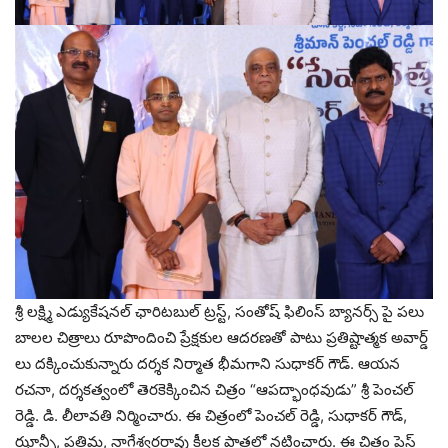
శ్రీ లక్ష్మి ఎడ్యుకేషనల్ ఛారిటబుల్ ట్రస్ట్, సంతోష్ ఫిలింస్ బ్యానర్స్ పై పలు
బాలల చిత్రాలు రూపొందించి ప్రేక్షకుల ఆదరణతో పాటు ప్రతిష్టాత్మక అవార్డ్
లు దక్కించుకున్నారు దర్శక నిర్మాత భీమగాని సుధాకర్ గౌడ్. ఆయన
రచనా, దర్శకత్వంలో తెరకెక్కించిన చిత్రం “ఆపద్భాంధవుడు” శ్రీ పెంచల్
రెడ్డి. డి. లీలావతి నిర్మించారు. ఈ చిత్రంలో పెంచల్ రెడ్డి, సుధాకర్ గౌడ్,
ఝాన్సీ, ప్రతిమ, నాగేశ్వరరావు కీలక పాత్రల్లో నటించారు. ఈ చిత్రం ప్రెస్