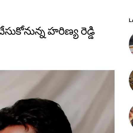
L
 చేసుకోనున్న హరిణ్య రెడ్డి