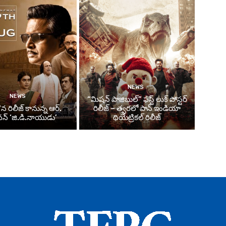
NEWS
NEWS
“మిషన్ పాజిబుల్” ఫస్ట్ లుక్ పోస్టర్
న రిలీజ్ కానున్న ఆర్‌.
రిలీజ్ – త్వరలో పాన్ ఇండియా
్‌ ‘జి.డి.నాయుడు’
థియేట్రికల్ రిలీజ్