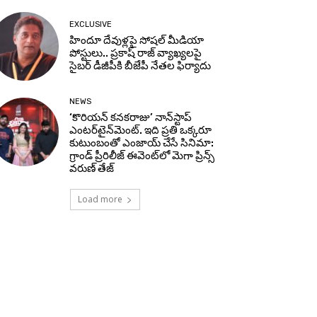
EXCLUSIVE
హిందూ దేవుళ్లపై సోషల్ మీడియా
పోస్టులు.. ప్రకాష్ రాజ్ వ్యాఖ్యలపై
సైబర్ డీజీపీకి బీజేపీ నేతల ఫిర్యాదు
NEWS
‘కొరియన్ కనకరాజు’ నాన్‌స్టాప్
ఎంటర్‌టైన్‌మెంట్. ఇది ప్రతి ఒక్కరూ
కుటుంబంతో ఎంజాయ్ చేసే సినిమా:
గ్రాండ్ ప్రీరిలీజ్ ఈవెంట్‌లో మెగా ప్రిన్స్
వరుణ్ తేజ్
Load more