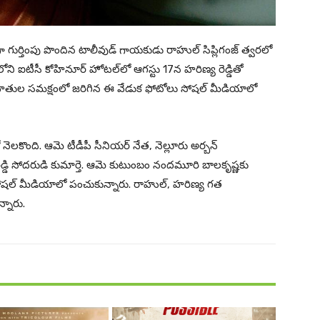
గా గుర్తింపు పొందిన టాలీవుడ్ గాయకుడు రాహుల్ సిప్లిగంజ్ త్వరలో
ని ఐటీసీ కోహినూర్ హోటల్‌లో ఆగస్టు 17న హరిణ్య రెడ్డితో
్నిహితుల సమక్షంలో జరిగిన ఈ వేడుక ఫోటోలు సోషల్ మీడియాలో
లో నెలకొంది. ఆమె టీడీపీ సీనియర్ నేత, నెల్లూరు అర్బన్
లు రెడ్డి సోదరుడి కుమార్తె. ఆమె కుటుంబం నందమూరి బాలకృష్ణకు
ి సోషల్ మీడియాలో పంచుకున్నారు. రాహుల్, హరిణ్య గత
్నారు.