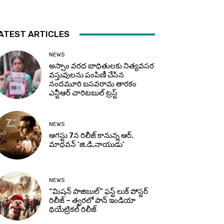
ATEST ARTICLES
NEWS
అస్సాం వరద బాధితులకు నిత్యవసర
వస్తువులను పంపిణీ చేసిన
నందమూరి బసవరామ తారకం
ఎన్టీఆర్ చారిటబుల్ ట్రస్ట్
NEWS
ఆగస్టు 7న రిలీజ్ కానున్న ఆర్‌.
మాధవన్‌ ‘జి.డి.నాయుడు’
NEWS
“మిషన్ పాజిబుల్” ఫస్ట్ లుక్ పోస్టర్
రిలీజ్ – త్వరలో పాన్ ఇండియా
థియేట్రికల్ రిలీజ్