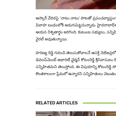
ఆస్కార్ వేదికపై ‘నాటు నాటు’ పాటతో ప్రపంచవ్యాప్తం
వివాహ బంధంలోకి అడుగుపెట్టనున్నాడు. హైదరాబాద్‌లో
ఆయన నిశ్చితార్థం జరిగింది. కుటుంబ సభ్యులు, సన
వైరల్ అవుతున్నాయి.
హరిణ్య రెడ్డి గురించి తెలుసుకోవాలనే ఆసక్తి నెటిజన్ల
డెవలప్‌మెంట్ అథారిటీ ఛైర్మన్ కోటంరెడ్డి శ్రీనివాసు
సన్నిహితమని తెలుస్తోంది. ఈ విషయాన్ని కోటంరెడ్డ
కొంతకాలంగా ప్రేమలో ఉన్నారని సన్నిహితులు చెబుతున
RELATED ARTICLES