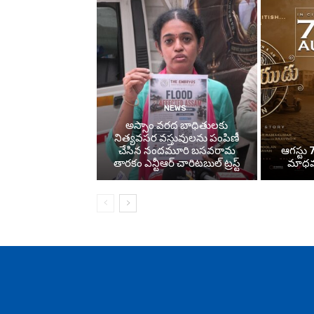
NEWS
అస్సాం వరద బాధితులకు
నిత్యవసర వస్తువులను పంపిణీ
చేసిన నందమూరి బసవరామ
ఆగస్టు 7
తారకం ఎన్టీఆర్ చారిటబుల్ ట్రస్ట్
మాధవన