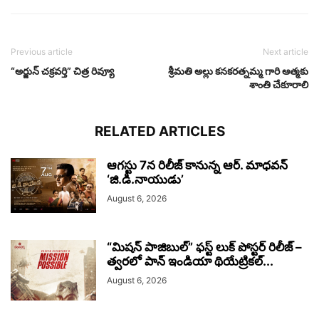
Previous article
Next article
“అర్జున్ చక్రవర్తి” చిత్ర రివ్యూ
శ్రీమతి అల్లు కనకరత్నమ్మ గారి ఆత్మకు
శాంతి చేకూరాలి
RELATED ARTICLES
ఆగస్టు 7న రిలీజ్ కానున్న ఆర్‌. మాధవన్‌
‘జి.డి.నాయుడు’
August 6, 2026
“మిషన్ పాజిబుల్” ఫస్ట్ లుక్ పోస్టర్ రిలీజ్ –
త్వరలో పాన్ ఇండియా థియేట్రికల్...
August 6, 2026