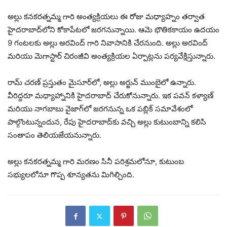
అల్లు కనకరత్నమ్మ గారి అంత్యక్రియలు ఈ రోజు మధ్యాహ్నం తర్వాత
హైదరాబాద్‌లోని కోకాపేటలో జరగనున్నాయి. ఆమె భౌతికకాయం ఉదయం
9 గంటలకు అల్లు అరవింద్ గారి నివాసానికి చేరనుంది. అల్లు అరవింద్
మరియు మెగాస్టార్ చిరంజీవి అంత్యక్రియల ఏర్పాట్లను పర్యవేక్షిస్తున్నారు.
రామ్ చరణ్ ప్రస్తుతం మైసూర్‌లో, అల్లు అర్జున్ ముంబైలో ఉన్నారు.
వీరిద్దరూ మధ్యాహ్నానికి హైదరాబాద్ చేరుకోనున్నారు. ఇక పవన్ కళ్యాణ్
మరియు నాగబాబు వైజాగ్‌లో జరగనున్న ఒక పబ్లిక్ సమావేశంలో
పాల్గొంటున్నందున, రేపు హైదరాబాద్‌కు వచ్చి అల్లు కుటుంబాన్ని కలిసి
సంతాపం తెలియజేయనున్నారు.
అల్లు కనకరత్నమ్మ గారి మరణం సినీ పరిశ్రమలోనూ, కుటుంబ
సభ్యులలోనూ గొప్ప శూన్యతను మిగిల్చింది.