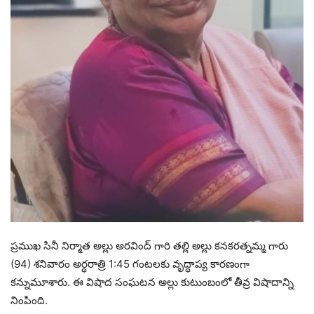
ప్రముఖ సినీ నిర్మాత అల్లు అరవింద్ గారి తల్లి అల్లు కనకరత్నమ్మ గారు
(94) శనివారం అర్ధరాత్రి 1:45 గంటలకు వృద్ధాప్య కారణంగా
కన్నుమూశారు. ఈ విషాద సంఘటన అల్లు కుటుంబంలో తీవ్ర విషాదాన్ని
నింపింది.