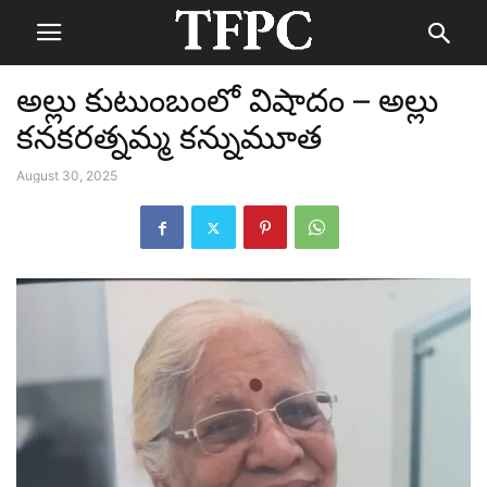
అల్లు కుటుంబంలో విషాదం – అల్లు
కనకరత్నమ్మ కన్నుమూత
August 30, 2025