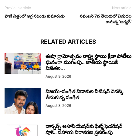
Previous article
Next article
ఫౌజీ చిత్రంలో అగ్ర నటుడు కుమారుడు
నవంబర్ 7న తెలుగులో విడుదల
కానున్న ‘ఆర్యన్’
RELATED ARTICLES
ఈషా గ్రామోత్సవం రాష్ట్ర స్థాయి క్రీడా పోటీలు
ఘనంగా ముగింపు.. జాతీయ స్థాయికి
విజేతల...
August 9, 2026
విజయ్-సంగీత విడాకుల పిటిషన్ వెనక్కి
తీసుకున్న సంగీత
August 8, 2026
డాన్సర్స్ అసోసియేషన్‌కు ఫిల్మ్ ఫెడరేషన్
షాక్.. సహాయ నిరాకరణ ప్రకటింపు