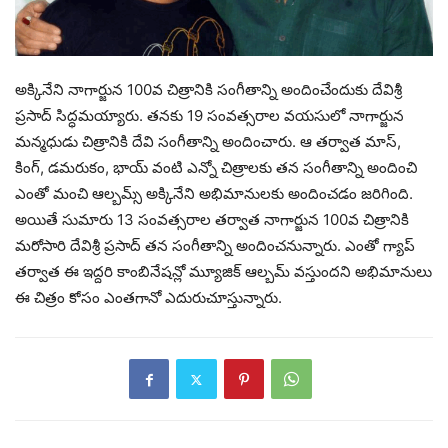
అక్కినేని నాగార్జున 100వ చిత్రానికి సంగీతాన్ని అందించేందుకు దేవిశ్రీ
ప్రసాద్ సిద్ధమయ్యారు. తనకు 19 సంవత్సరాల వయసులో నాగార్జున
మన్మధుడు చిత్రానికి దేవి సంగీతాన్ని అందించారు. ఆ తర్వాత మాస్,
కింగ్, డమరుకం, భాయ్ వంటి ఎన్నో చిత్రాలకు తన సంగీతాన్ని అందించి
ఎంతో మంచి ఆల్బమ్స్ అక్కినేని అభిమానులకు అందించడం జరిగింది.
అయితే సుమారు 13 సంవత్సరాల తర్వాత నాగార్జున 100వ చిత్రానికి
మరోసారి దేవిశ్రీ ప్రసాద్ తన సంగీతాన్ని అందించనున్నారు. ఎంతో గ్యాప్
తర్వాత ఈ ఇద్దరి కాంబినేషన్లో మ్యూజిక్ ఆల్బమ్ వస్తుందని అభిమానులు
ఈ చిత్రం కోసం ఎంతగానో ఎదురుచూస్తున్నారు.