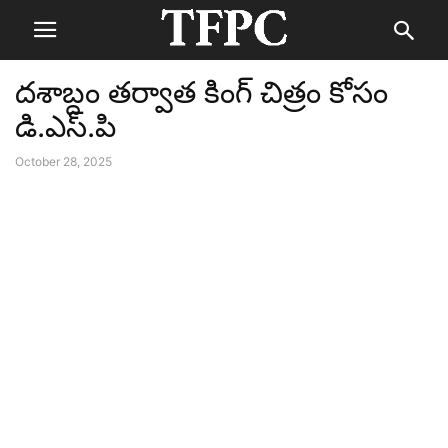
దశాబ్దం తర్వాత కింగ్ చిత్రం కోసం
డి.ఎస్.పి
October 28, 2025