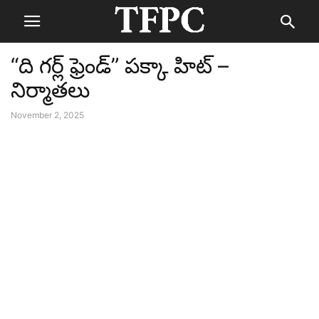
“ది గర్ల్ ఫ్రెండ్” పక్కా హిట్ –
నిర్మాతలు
November 2, 2025