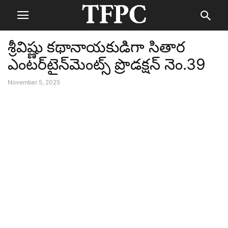
శ్రీవిష్ణు కథానాయకుడిగా సితార
ఎంటర్‌టైన్‌మెంట్స్ ప్రొడక్షన్ నెం.39
November 5, 2025