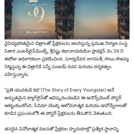
వైవిద్యభరితమైన చిత్రాలతో ప్రేక్షకులను అలరిస్తున్న ప్రముఖ నిర్మాణ సంస్థ
సితార ఎంటర్‌టైన్‌మెంట్స్, శ్రీవిష్ణు కథానాయకుడిగా ప్రొడక్షన్ నెం.39 ని
ఈరోజు అధికారికంగా ప్రకటించింది. సూర్యదేవర నాగవంశీ, సాయి సౌజన్య
నిర్మిస్తున్న ఈ చిత్రానికి సన్నీ సంజయ్ రచన మరియు దర్శకత్వం
వహిస్తున్నారు.
“ప్రతి యువకుడి కథ”(The Story of Every Youngster) అనే
అద్భుతమైన ట్యాగ్‌లైన్‌తో ఆవిష్కరించబడిన ఈ అనౌన్స్‌మెంట్ పోస్టర్
ఆకట్టుకుంటోంది. సినిమా యొక్క ఆలోచనాత్మక మరియు భావోద్వేగాలతో
కూడిన ప్రపంచంలోకి ఈ పోస్టర్ ప్రేక్షకులను తీసుకొని వెళుతుంది.
తనదైన వినోదాత్మక నటనతో ప్రేక్షకుల హృదయాల్లో ప్రత్యేక స్థానాన్ని