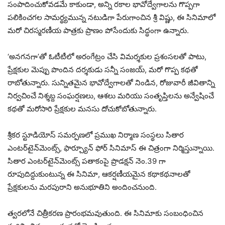
సంపాదించుకోవడమే కాకుండా, అన్ని రకాల భావోద్వేగాలను గొప్పగా
పలికించగల సామర్థ్యమున్న నటుడిగా పేరుగాంచిన శ్రీ విష్ణు, ఈ సినిమాలో
మరో చిరస్మరణీయ పాత్రకు ప్రాణం పోసేందుకు సిద్ధంగా ఉన్నారు.
‘అనగనగా’తో ఓటీటీలో అరంగేట్రం చేసి విమర్శకుల ప్రశంసలతో పాటు,
ప్రేక్షకుల మెప్పు పొందిన దర్శకుడు సన్నీ సంజయ్, మరో గొప్ప కథతో
రాబోతున్నారు. సున్నితమైన భావోద్వేగాలతో నిండిన, రోజువారీ జీవితాన్ని
నిర్వచించే నిశ్శబ్ద సంఘర్షణలు, ఆశలు మరియు సంతృప్తిలను అన్వేషించే
కథతో మరోసారి ప్రేక్షకుల మనసు దోచుకోబోతున్నారు.
శ్రీకర స్టూడియోస్ సమర్పణలో ప్రముఖ నిర్మాణ సంస్థలు సితార
ఎంటర్‌టైన్‌మెంట్స్, ఫార్చ్యూన్ ఫోర్ సినిమాస్ ఈ చిత్రంగా నిర్మిస్తున్నాయి.
సితార ఎంటర్‌టైన్‌మెంట్స్ పతాకంపై ప్రొడక్షన్ నెం.39 గా
రూపుదిద్దుకుంటున్న ఈ సినిమా, ఆకర్షణీయమైన కథాకథనాలతో
ప్రేక్షకులను మరపురాని అనుభూతిని అందించనుంది.
త్వరలోనే చిత్రీకరణ ప్రారంభమవుతుంది. ఈ సినిమాకు సంబంధించిన