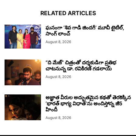
RELATED ARTICLES
ఘనంగా ‘శివ గాడి జింద‌గీ’ మూవీ టైటిల్,
సాంగ్ లాంచ్
August 8, 2026
“ది మేజ్” చిత్రంతో దర్శకుడిగా ప్రతిభ
చాటనున్న డా. రవికిరణ్ గడలాయ్
August 8, 2026
అజ్ఞాత వీరుల అద్భుతమైన కథతో తెరకెక్కిన
‘భారత్ భాగ్య విధాత’ను అందిస్తోన్న జీ5
హిందీ
August 8, 2026