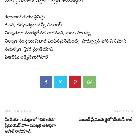
మరిన్ని వివరాలు త్వరలో వెల్లడి కానున్నాయి.
కథానాయకుడు: శ్రీవిష్ణు
రచన, దర్శకత్వం: సన్నీ సంజయ్
నిర్మాతలు: సూర్యదేవర నాగవంశీ, సాయి సౌజన్య
నిర్మాణ సంస్థలు: సితార ఎంటర్‌టైన్‌మెంట్స్, ఫార్చ్యూన్ ఫోర్ సినిమాస్
సమర్పణ: శ్రీకర స్టూడియోస్
పీఆర్ఓ: లక్ష్మివేణుగోపాల్
Previous article
Next article
మీడియా సమక్షంలో “చిరంజీవ”
పెయిడ్ ప్రీమియర్లతో ‘డీయస్ ఈరే’
ప్రీమియర్ షో – ముఖ్య అతిధిగా
అనిల్ రావిపూడి