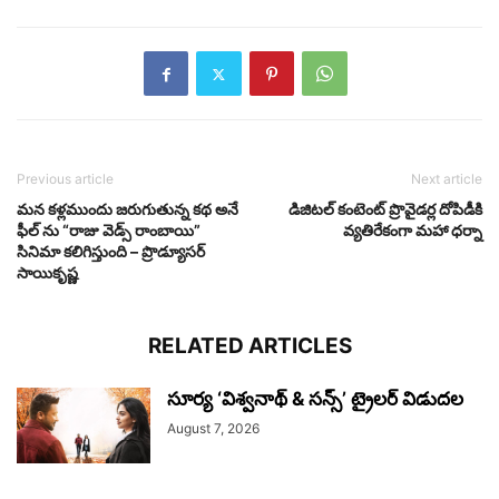
Previous article
Next article
మన కళ్లముందు జరుగుతున్న కథ అనే
డిజిటల్ కంటెంట్ ప్రొవైడర్ల దోపిడీకి
ఫీల్ ను “రాజు వెడ్స్ రాంబాయి”
వ్యతిరేకంగా మహా ధర్నా
సినిమా కలిగిస్తుంది – ప్రొడ్యూసర్
సాయికృష్ణ
RELATED ARTICLES
సూర్య ‘విశ్వనాథ్ & సన్స్’ ట్రైలర్ విడుదల
August 7, 2026