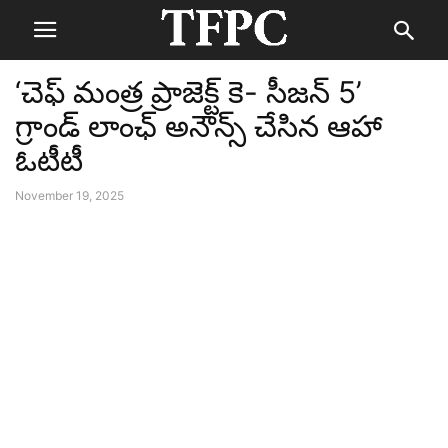
‘చెఫ్ మంత్ర ప్రాజెక్ట్ కె- సీజన్ 5’
గ్రాండ్ లాంఛ్ అనౌన్స్ చేసిన ఆహా
ఓటీటీ
November 19, 2025