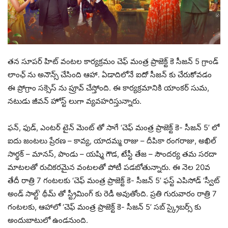
తన సూపర్ హిట్ వంటల కార్యక్రమం చెఫ్ మంత్ర ప్రాజెక్ట్ కె సీజన్ 5 గ్రాండ్
లాంఛ్ ను అనౌన్స్ చేసింది ఆహా. ఏడాదిలోనే ఐదో సీజన్ కు చేరుకోవడం
ఈ ప్రోగ్రాం సక్సెస్ ను ప్రూవ్ చేస్తోంది. ఈ కార్యక్రమానికి యాంకర్ సుమ,
నటుడు జీవన్ హోస్ట్ లుగా వ్యవహరిస్తున్నారు.
ఫన్, ఫుడ్, ఎంటర్ టైన్ మెంట్ తో సాగే ‘చెఫ్ మంత్ర ప్రాజెక్ట్ కె- సీజన్ 5’ లో
ఐదు జంటలు ప్రేరణ – కావ్య, యాదమ్మ రాజు – దీపికా రంగరాజు, అఖిల్
సార్థక్ – మానస్, పాండు – యష్మి గౌడ, టేస్టీ తేజ – సౌందర్య తమ సరదా
మాటలతో రుచికరమైన వంటలతో పోటీ పడబోతున్నారు. ఈ నెల 20వ
తేదీ రాత్రి 7 గంటలకు ‘చెఫ్ మంత్ర ప్రాజెక్ట్ కె- సీజన్ 5’ ఫస్ట్ ఎపిసోడ్ ‘స్వీట్
అండ్ సాల్ట్’ థీమ్ తో స్ట్రీమింగ్ కు రెడీ అవుతోంది. ప్రతి గురువారం రాత్రి 7
గంటలకు, ఆహాలో ‘చెఫ్ మంత్ర ప్రాజెక్ట్ కె- సీజన్ 5’ సబ్ స్క్రైబర్స్ కు
అందుబాటులో ఉండనుంది.