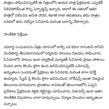
పాత్రలు పోషించినప్పటికీ ఈ చిత్రంలోని ఆయన పాత్ర ప్రేక్షకులకు ఎప్పటికీ
నిలిచిపోయేంత గొప్ప పెర్ఫార్మన్స్ ఇచ్చారు. అలాగే ఈ చతంలో ఇతర
పాత్రలో నటించిన అనిత చౌదరి, శివాజీ రాజా తదితరులు తమ పాత్రల
పరిధిలో తమ నటిస్తూ సినిమాకు మరింత బలాన్ని చేకూర్చారు.
సాంకేతిక విశ్లేషణ :
యదార్థ సంఘటనను చిత్రం రూపంలో దాల్చి ఒక కథగా రాసుకుని దానిని
వెండితెరపై తీసుకురావడంలో దర్శకుడు సాయిలు విజయం సాధించారు.
సినిమాలోని పాటలు ఇంకా బ్యాగ్రౌండ్ మ్యూజిక్ సినిమాకు ప్రాణం పోశాయి.
రెండవ భాగం కొంచెం స్లోగా ఉంది అనిపించినప్పటికీ ఎమోషన్స్
అద్భుతంగా పండడంతో ప్రేక్షకులు ఈ సినిమాకు మరింత బాగా కనెక్ట్
అయ్యారు. స్క్రీన్ ప్లే కొంచెం స్లోగా అనిపించింది. లొకేషన్స్ అంతా నిజమైన
తెలంగాణ మారుమూల ప్రాంతాలు కావడంతో తెలంగాణలోని పచ్చని
ప్రదేశాలు ప్రేక్షకులకు కళ్లకు కట్టినట్లు చూపించారు. విజువల్స్ ఇంకా ఇతర
సాంకేతిక విషయాలు చాలా బావున్నాయి. నిర్మాణ విలువలు అద్భుతంగా
వచ్చాయి.