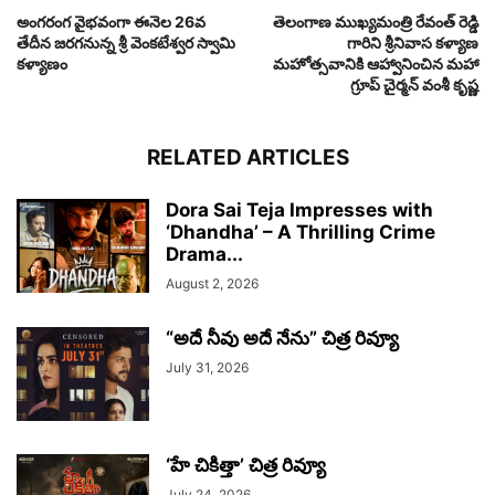
అంగరంగ వైభవంగా ఈనెల 26వ
తెలంగాణ ముఖ్యమంత్రి రేవంత్ రెడ్డి
తేదీన జరగనున్న శ్రీ వెంకటేశ్వర స్వామి
గారిని శ్రీనివాస కళ్యాణ
కళ్యాణం
మహోత్సవానికి ఆహ్వానించిన మహా
గ్రూప్ చైర్మన్ వంశీ కృష్ణ
RELATED ARTICLES
Dora Sai Teja Impresses with
‘Dhandha’ – A Thrilling Crime
Drama...
August 2, 2026
“అదే నీవు అదే నేను” చిత్ర రివ్యూ
July 31, 2026
‘హే చికిత్తా’ చిత్ర రివ్యూ
July 24, 2026