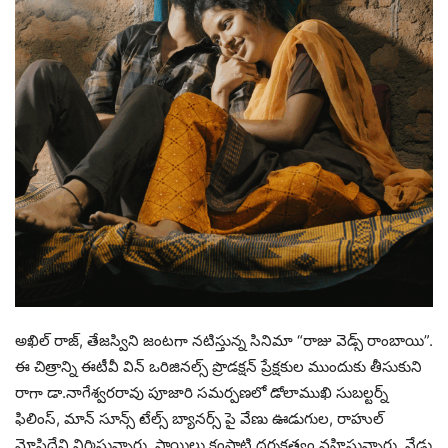
అఖిల్ రాజ్, తేజస్విని జంటగా నటిస్తున్న సినిమా “రాజు వెడ్స్ రాంబాయి”.
ఈ చిత్రాన్ని ఈటీవీ విన్ ఒరిజినల్స్ ప్రొడక్షన్ ప్రేక్షకుల ముందుకు తీసుకుని
రాగా డా.నాగేశ్వరరావు పూజారి సమర్పణలో డోలాముఖి సుబల్టర్న్
ఫిలింస్, మాన్ సూన్స్ టేల్స్ బ్యానర్స్ పై వేణు ఊడుగుల, రాహుల్
మోపిదేవి నిర్మిస్తున్నారు. సాయిలు కంపాటి దర్శకత్వం వహిస్తున్నారు. నేడు