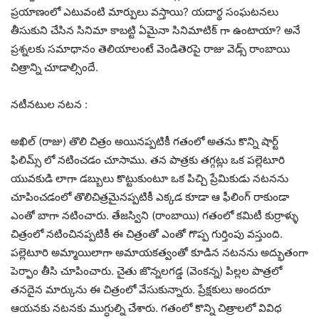
ప్రయాణంలో ఎటువంటి మార్పులు వస్తాయి? యదార్థ సంఘటనలు
తీసుకుని చేసిన సినిమా కాబట్టి ఏమైనా సినిమాటిక్ గా ఉంటాయా? అనే
ప్రశ్నలకు సమాధానం తెలియాలంటే వెండితెరపై రాజు వెడ్స్ రాంబాయి
చిత్రాన్ని చూడాల్సిందే.
నటీనటుల నటన :
అఖిల్ (రాజు) తొలి చిత్రం అయినప్పటికీ గతంలో అతను కొన్ని షార్ట్
ఫిలిమ్స్ లో నటించడం చూసాము. తన పాత్రకు తగ్గట్లు ఒక పల్లెటూరి
యువకుడి లాగా డబ్బులు కొట్టుకుంటూ ఒక పిచ్చి ప్రేమికుడు నటనను
చూపించడంలో తొలిచిత్రమైనప్పటికీ ఎక్కడ కూడా ఆ ఫీలింగ్ రాకుండా
ఎంతో బాగా నటించారు. తేజస్విని (రాంబాయి) గతంలో కమిటీ కుర్రాళ్ళు
చిత్రంలో నటించినప్పటికీ ఈ చిత్రంతో ఎంతో గొప్ప గుర్తింపు వస్తుంది.
పల్లెటూరి అమ్మాయిలాగా అమాయకత్వంతో కూడిన నటనను అద్భుతంగా
పెర్ఫాం తీసి చూపించారు. చైతు జొన్నలగడ్డ (వెంకన్న) పిల్లల పాత్రలో
తనదైన మార్కును ఈ చిత్రంలో వేసుకున్నారు. ప్రేక్షకులు అందరూ
ఆయనకు నటనకు ముగ్ధుల్ని చేశారు. గతంలో కొన్ని చిత్రాలలో వివిధ