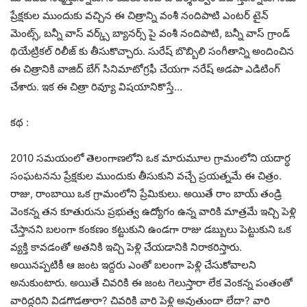
ప్రేక్షకుల ముందుకు వచ్చిన ఈ చిత్రాన్ని వంశీ నందిపాటి ఎంటర్ టైన్
మెంట్స్, బన్నీ వాస్ వర్క్స్ బ్యానర్స్ పై వంశీ నందిపాటి, బన్నీ వాస్ గ్రాండ్
థియేట్రికల్ రిలీజ్ కు తీసుకొచ్చారు. సురేష్ బొబ్బిలి సంగీతాన్ని అందించిన
ఈ చిత్రానికి వాజిద్ బేగ్ సినిమాటోగ్రఫీ చేయగా నరేష్ అడపా ఎడిటింగ్
చేశారు. ఇక ఈ చిత్రా రివ్యూ విషయానికొస్తే…
కథ :
2010 సమయంలో తెలంగాణలోని ఒక మారుమూల గ్రామంలోని యదార్ధ
సంఘటనను ప్రేక్షకుల ముందుకు తీసుకుని వచ్చే ప్రయత్నమే ఈ చిత్రం.
రాజు, రాంబాయి ఒక గ్రామంలోని ప్రేమికులు. అయితే రాం బాయ్ తండ్రి
వెంకన్న తన కూతురును ప్రభుత్వ ఉద్యోగం ఉన్న వారికి మాత్రమే ఇచ్చి పెళ్లి
చేస్తానని బలంగా కంకణం కట్టుకుని ఉండగా రాజు డబ్బులు పెట్టుకుని ఒక
వ్యక్తి కావడంతో అతనికి ఇచ్చి పెళ్లి చేయడానికి నిరాకరిస్తారు.
అయినప్పటికీ ఆ జంట ఇద్దరు ఎంతో బలంగా పెళ్లి చేసుకోవాలని
అనుకుంటారు. అయితే చివరికి ఈ జంట గెలుస్తారా లేక వెంకన్న పంతంతో
వారిద్దరిని విడగొడతారా? చివరికి వారి పెళ్లి అవుతుందా లేదా? వారి