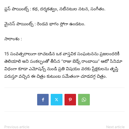
ప్లస్ పాయింట్స్ : కథ, దర్శకత్వం, నటీనటుల నటన, సంగీతం.
మైనస్ పాయింట్స్ : రెండవ భాగం స్లోగా ఉండటం.
సారాంశం :
15 సంవత్సరాలుగా దాచబడిన ఒక వాస్తవిక సంఘటనను ప్రజలందరికీ
తెలియాలి అని సంకల్పంతో తీసిన “రాజు బెడ్స్ రాంబాయి” ఆటో సినిమా
విధంగా కూడా ఎమోషన్స్ నుండి ప్రతి విషయం వరకు ప్రేక్షకులను తృప్తి
పరుస్తూ వచ్చిన ఈ చిత్రం కుటుంబ సమేతంగా చూడదగ్గ చిత్రం.
Previous article
Next article