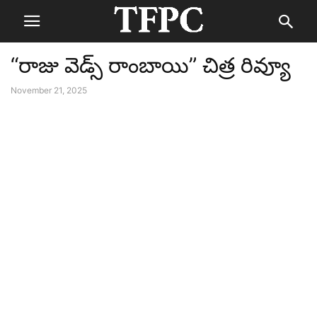
“రాజు వెడ్స్ రాంబాయి” చిత్ర రివ్యూ
November 21, 2025