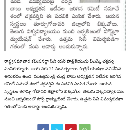
రాష్ట్రసమాచార కమిషనర్గా సీని యర్ పాత్రికేయుడు వీఎస్కే చక్రవర్తి
ఎంపికయ్యారు. ఆయ నకు 21 సంవత్సరాలు పాత్రికే యుడిగా పనిచేసిన
అనుభవం ఉంది. ముఖ్యమంత్రి చంద్ర బాబు అధ్యక్షతన ఇటీవల జరిగిన
కమిటీ సమావే శంలో చక్రవర్తిని ఈ పదవికి ఎంపిక చేశారు. ఆయన
స్వస్థలం తూర్పు గోదావరి జిల్లాలోని బిక్కవోలు. తెలుగు విశ్వవిద్యాలయం
నుంచి జర్నలిజంలో పోస్ట్ గ్రాడ్యుయేట్ చేశారు. ఉత్తమ సినీ విమర్శకుడిగా
గతంలో నంది అవార్డు అందుకున్నారు.