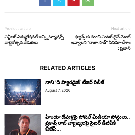
Previous article
Next article
ఎన్టీఆర్ ఎడ్యుకేషనల్ ఇన్స్టిట్యూషన్స్
ఫ్యాన్స్ కు మంచి ఎంటర్ టైన్ మెంట్
వార్షికోత్సవ వేడుకలు
ఇవ్వాలని “రాజా సాబ్” సినిమా చేశాం
: ప్రభాస్
RELATED ARTICLES
నాని ‘ది ప్యారడైజ్’ టీజర్‌ రిలీజ్
August 7, 2026
హిందూ దేవుళ్లపై సోషల్ మీడియా పోస్టులు..
ప్రకాష్ రాజ్ వ్యాఖ్యలపై సైబర్ డీజీపీకి
బీజేపీ...