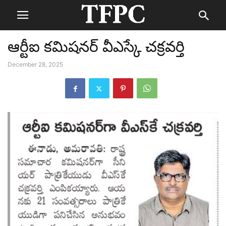
ఆర్టీఐ కమిషనర్ వీఎస్కే చక్రవర్తి
December 28, 2025