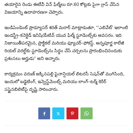
తయారైన రెండు ఈటీవీ విన్ ఫిల్మ్‌లు రూ.60 కోట్లకు పైగా గ్రాస్ చేసిన
విజయాన్ని ఉదాహరణగా చెప్పారు.
ఇండిపెండెంట్ ప్రొడ్యూసర్ శరత్ మరార్ మాట్లాడుతూ, “‘ఎలివేట్’ ఇలాంటి
ఇండస్ట్రీ-కనెక్టెడ్ ఇనిషియేటివ్ యువ ఫిల్మ్ స్టూడెంట్స్‌కు అవసరం. ఇది
నిజాయితీపరమైన, ప్రాక్టికల్ మరియు ఫ్యూచర్-ఫోకస్డ్. అన్నపూర్ణ కాలేజీ
రియల్ వరల్డ్‌కు స్టూడెంట్స్‌ను సిద్ధం చేసే చర్చలను ప్రారంభించినందుకు
ప్రశంసలు అర్హుడు” అని అన్నారు.
కార్యక్రమం వరుణ్ జక్కినపల్లి ఫైనాన్షియల్ లిటరసీ సెషన్‌తో ముగిసింది,
ఇందులో బడ్జెటింగ్, ఇన్వెస్ట్‌మెంట్స్ మరియు లాంగ్-టర్మ్ కెరీర్
సస్టైనబిలిటీపై దృష్టి సారించారు.