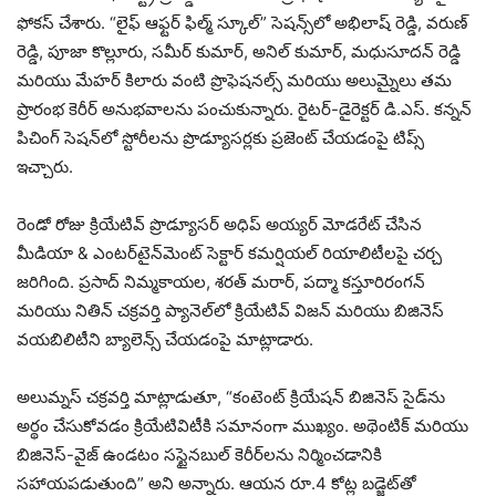
ఫోకస్ చేశారు. “లైఫ్ ఆఫ్టర్ ఫిల్మ్ స్కూల్” సెషన్స్‌లో అభిలాష్ రెడ్డి, వరుణ్
రెడ్డి, పూజా కొల్లూరు, సమీర్ కుమార్, అనిల్ కుమార్, మధుసూదన్ రెడ్డి
మరియు మేహర్ కిలారు వంటి ప్రొఫెషనల్స్ మరియు అలుమ్నైలు తమ
ప్రారంభ కెరీర్ అనుభవాలను పంచుకున్నారు. రైటర్-డైరెక్టర్ డి.ఎస్. కన్నన్
పిచింగ్ సెషన్‌లో స్టోరీలను ప్రొడ్యూసర్లకు ప్రజెంట్ చేయడంపై టిప్స్
ఇచ్చారు.
రెండో రోజు క్రియేటివ్ ప్రొడ్యూసర్ అధిప్ అయ్యర్ మోడరేట్ చేసిన
మీడియా & ఎంటర్‌టైన్‌మెంట్ సెక్టార్ కమర్షియల్ రియాలిటీలపై చర్చ
జరిగింది. ప్రసాద్ నిమ్మకాయల, శరత్ మరార్, పద్మా కస్తూరిరంగన్
మరియు నితిన్ చక్రవర్తి ప్యానెల్‌లో క్రియేటివ్ విజన్ మరియు బిజినెస్
వయబిలిటీని బ్యాలెన్స్ చేయడంపై మాట్లాడారు.
అలుమ్నస్ చక్రవర్తి మాట్లాడుతూ, “కంటెంట్ క్రియేషన్ బిజినెస్ సైడ్‌ను
అర్థం చేసుకోవడం క్రియేటివిటీకి సమానంగా ముఖ్యం. అథెంటిక్ మరియు
బిజినెస్-వైజ్ ఉండటం సస్టైనబుల్ కెరీర్‌లను నిర్మించడానికి
సహాయపడుతుంది” అని అన్నారు. ఆయన రూ.4 కోట్ల బడ్జెట్‌తో