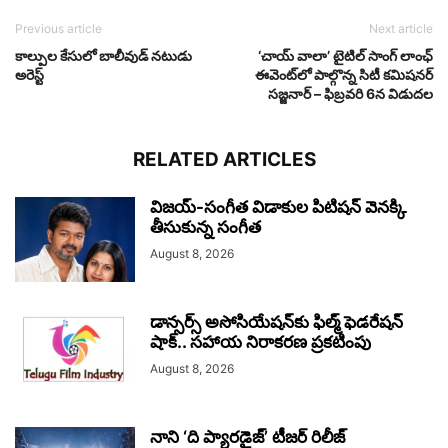
Previous article
Next article
కాల్పుల కేసులో బాలీవుడ్ నటుడు
‘చాయ్ వాలా’ టైటిల్ సాంగ్ లాంఛ్
అరెస్ట్
ఈవెంట్‌లో పాల్గొన్న సిటీ కమిషనర్
సజ్జనార్ – ఫిబ్రవరి 6న విడుదల
RELATED ARTICLES
విజయ్-సంగీత విడాకుల పిటిషన్ వెనక్కి
తీసుకున్న సంగీత
August 8, 2026
డాన్సర్స్ అసోసియేషన్‌కు ఫిల్మ్ ఫెడరేషన్
షాక్.. సహాయ నిరాకరణ ప్రకటింపు
August 8, 2026
నాని ‘ది ప్యారడైజ్’ టీజర్‌ రిలీజ్