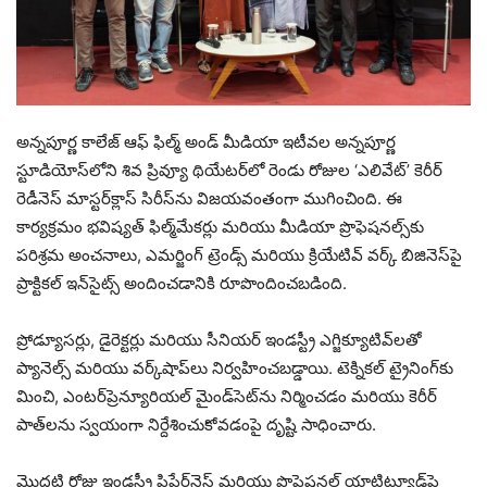
అన్నపూర్ణ కాలేజ్ ఆఫ్ ఫిల్మ్ అండ్ మీడియా ఇటీవల అన్నపూర్ణ
స్టూడియోస్‌లోని శివ ప్రివ్యూ థియేటర్‌లో రెండు రోజుల ‘ఎలివేట్’ కెరీర్
రెడీనెస్ మాస్టర్‌క్లాస్ సిరీస్‌ను విజయవంతంగా ముగించింది. ఈ
కార్యక్రమం భవిష్యత్ ఫిల్మ్‌మేకర్లు మరియు మీడియా ప్రొఫెషనల్స్‌కు
పరిశ్రమ అంచనాలు, ఎమర్జింగ్ ట్రెండ్స్ మరియు క్రియేటివ్ వర్క్ బిజినెస్‌పై
ప్రాక్టికల్ ఇన్‌సైట్స్ అందించడానికి రూపొందించబడింది.
ప్రోడ్యూసర్లు, డైరెక్టర్లు మరియు సీనియర్ ఇండస్ట్రీ ఎగ్జిక్యూటివ్‌లతో
ప్యానెల్స్ మరియు వర్క్‌షాప్‌లు నిర్వహించబడ్డాయి. టెక్నికల్ ట్రైనింగ్‌కు
మించి, ఎంటర్‌ప్రెన్యూరియల్ మైండ్‌సెట్‌ను నిర్మించడం మరియు కెరీర్
పాత్‌లను స్వయంగా నిర్దేశించుకోవడంపై దృష్టి సాధించారు.
మొదటి రోజు ఇండస్ట్రీ ప్రిపేర్డ్‌నెస్ మరియు ప్రొఫెషనల్ యాటిట్యూడ్‌పై