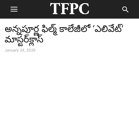
అన్నపూర్ణ ఫిల్మ్ కాలేజీలో ‘ఎలివేట్’
మాస్టర్‌క్లాస్
January 24, 2026