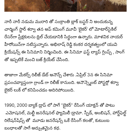
నారీ నారీ నడుమ మురారి తో సంక్రాంతి బ్లాక్ బస్టర్ ని అందుకున్న
చార్మింగ్ స్టార్ శర్వా తన అప్ కమింగ్ మూవీ ‘బైకర్‌’ లో మోటార్‌సైకిల్
రేసర్‌గా ప్రేక్షకులను థ్రిల్ చేయడానికి సిద్ధంగా ఉన్నారు. మాళవిక నాయర్
హీరోయిన్‌గా నటిస్తున్నారు. అభిలాష్ రెడ్డి కంకర దర్శకత్వంలో యువి
క్రియేషన్స్ ఈ సినిమాని నిర్మించింది. ఈ సినిమా ఫస్ట్ ల్యాప్ గ్లింప్స్ , సాంగ్
తో ఇప్పటికే మంచి బజ్‌ క్రియేట్ చేసింది.
తాజాగా మేకర్స్ రిలీజ్ డేట్ అనౌన్స్ చేశారు .ఏప్రిల్ 3న ఈ సినిమా
ప్రపంచవ్యాప్తంగా గ్రాండ్ గా రిలీజ్ కానుంది. అనౌన్స్మెంట్ పోస్టర్లో శర్వా
బైకర్ లుక్ లో కనిపించడం అదిరిపోయింది.
1990, 2000 బ్యాక్ డ్రాప్ లో సాగే “బైకర్” రేసింగ్ యాక్షన్ తో పాటు
ఎమోషనల్, మల్టీ జనరేషనల్ ఫ్యామిలీ డ్రామా. స్పీడ్, అంబిషన్, హార్ట్‌ఫెల్ట్
రిలేషన్‌షిప్స్ తో మూడు జనరేషన్స్ ఒకే రేసింగ్ కలతో, కుటుంబ
బంధాలతో సాగే అద్భుతమైన కథ.