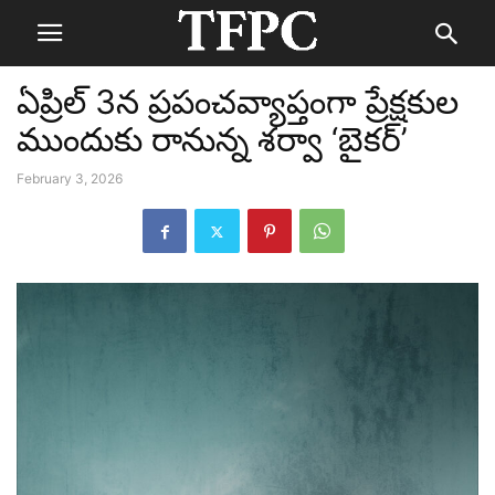
ఏప్రిల్ 3న ప్రపంచవ్యాప్తంగా ప్రేక్షకుల
ముందుకు రానున్న శర్వా ‘బైకర్’
February 3, 2026