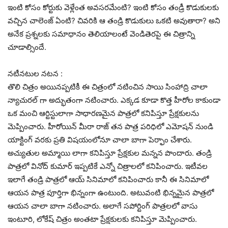
ఇంటి కోసం కోర్టుకు వెళ్లేంత అవసరమేంటి? ఇంటి కోసం తండ్రీ కొడుకులకు
వచ్చిన చాలెంజ్ ఏంటి? చివరికి ఆ తండ్రి కొడుకులు ఒకటి అవుతారా? అని
అనేక ప్రశ్నలకు సమాధానం తెలియాలంటే వెండితెరపై ఈ చిత్రాన్ని
చూడాల్సిందే.
నటీనటుల నటన :
తొలి చిత్రం అయినప్పటికీ ఈ చిత్రంలో నటించిన సాయి సింహాద్రి చాలా
న్యాచురల్ గా అద్భుతంగా నటించారు. ఎక్కడ కూడా కొత్త హీరోల కాకుండా
ఒక మంచి ఆర్టిస్టులాగా సాధారణమైన పాత్రలో కనిపిస్తూ ప్రేక్షకులను
మెప్పించారు. హీరోయిన్ మీరా రాజ్ తన పాత్ర పరిధిలో ఎమోషన్ నుండి
యాక్టింగ్ వరకు ప్రతి విషయంలోనూ చాలా బాగా పెర్ఫాం చేశారు.
అచ్యుతుల అమ్మాయి లాగా కనిపిస్తూ ప్రేక్షకుల మన్నన పొందారు. తండ్రి
పాత్రలో వినోద్ కుమార్ ఇప్పటికే ఎన్నో చిత్రాలలో కనిపించారు. ఇటీవల
ఇలాగే తండ్రి పాత్రలో ఆయ్ సినిమాలో కనిపించారు కానీ ఈ సినిమాలో
ఆయన పాత్ర పూర్తిగా భిన్నంగా ఉంటుంది. అటువంటి భిన్నమైన పాత్రలో
ఆయన చాలా బాగా నటించారు. అలాగే సపోర్టింగ్ పాత్రలలో వాసు
ఇంటూరి, లోకేష్ చిత్రం అంతటా ప్రేక్షకులకు కనిపిస్తూ మెప్పించారు.