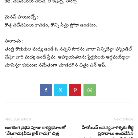
కథ, నటీనటులు నటన, లొకేషన్స్, సాంగ్స్.
మైనస్ పాయింట్స్ :
కొత్త నటీనటులు కావడం, కొన్ని సీన్లు స్లోగా ఉండటం.
సారాంశం :
తండ్రి కొడుకుల మధ్య ఉండే ఓ సన్నని పొరను చాలా సెన్సిటివ్గా హ్యాండిల్
చేస్తూ వారి మధ్య ఉండే ప్రేమ, ఆప్యాయతలను ప్రేక్షకులకు అర్థమయ్యేలా
చూపిస్తూ కుటుంబ సమేతంగా చూడదగిన చిత్రం సన్ ఆఫ్.
Previous article
Next article
అంగరంగ వైభవ పూజా కార్యక్రమాలతో
హీరోయిన్ అనన్య నాగళ్ళకు తీర్థ
“వేటగాడు(వీడు క్రాక్ గాడు)” చిత్ర
ప్రసాదాలు అందచేసిన