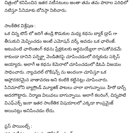
చిత్రంలో కనిపించిన ఇతర నటీనటులు అంతా తమ తమ పాదాల పరిధిలో
నటిస్తూ సినిమాకు బోనస్గా నిలిచారు.
సాంకేతిక విశ్లేషణ :
ఒక చిన్న టౌన్ లో జరిగే తండ్రి కొడుకుల మధ్య కథను బ్యాక్ డ్రాప్ గా
తీసుకుని మెప్పించడం అంటే ఎమోషన్ వర్క్ అవడం ఒక ఛాలెంజ్.
అటువంటి ఛాలెంజింగ్ కథను ప్రేక్షకులకు అర్థమయ్యేలా రాసుకోవడమే
కాకుండా దానిని పర్ఫెక్ట్గా వెండితెరపై చూపించడంలో దర్శకుడు సక్సెస్
అయ్యారు. అలాగే ఆ కథను కెమెరాలో చూపించడంలో డిఓపి విజయం
సాధించారు. న్యాచురల్ లొకేషన్స్ ను అందంగా చూపిస్తూ ఒక
ఆహ్లాదకరమైన వాతావరణ అని కంటికి కట్టినట్లు చూపించారు.
సినిమాలోని బ్యాగ్రౌండ్ మ్యూజిక్ పాటలు చాలా బాగున్నాయి. హీరో డాన్స్
అదరగొట్టారు. నిర్మాణ విలువలు బాగున్నాయి. అలాగే కలరింగ్, చిన్నపాటి
విఎఫ్ఎక్స్ ఇంకా ఇతర సాంకేతిక విషయాలలో ఎక్కడా కాంప్రమైజ్
అయినట్లు అనిపించడం లేదు.
ప్లస్ పాయింట్స్ :