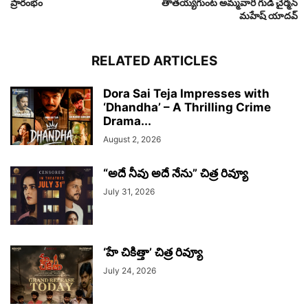
ప్రారంభం
తాతయ్యగుంట అమ్మవారి గుడి చైర్మన్
మహేష్ యాదవ్
RELATED ARTICLES
Dora Sai Teja Impresses with
‘Dhandha’ – A Thrilling Crime
Drama...
August 2, 2026
“అదే నీవు అదే నేను” చిత్ర రివ్యూ
July 31, 2026
‘హే చికిత్తా’ చిత్ర రివ్యూ
July 24, 2026