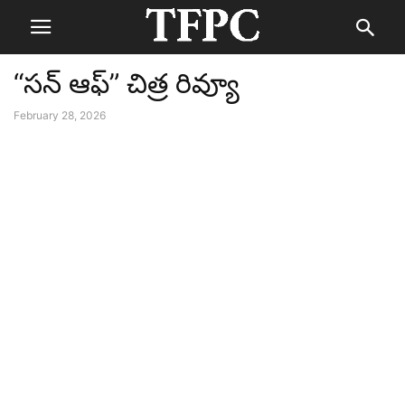
“సన్ ఆఫ్” చిత్ర రివ్యూ
February 28, 2026