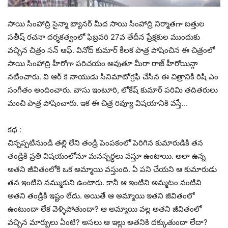
సాయి సింహాద్రి సైన్మా బ్యానర్ మీద సాయి సింహాద్రి నిర్మాతగా బత్తుల
సతీష్ రచనా దర్శకత్వంలో ఫిబ్రవరి 27వ తేదీన ప్రేక్షకుల ముందుకు
వచ్చిన చిత్రం సన్ ఆఫ్. వినోద్ కుమార్ కీలక పాత్ర పోషించిన ఈ చిత్రంలో
సాయి సింహాద్రి హీరోగా పరిచయం అవుతూ మీరా రాజ్ హీరోయిన్గా
నటించారు. వి ఆర్ కె నాయుడు సినిమాటోగ్రఫీ చేసిన ఈ చిత్రానికి రిషి ఎం
సంగీతం అందించారు. వాసు ఇంటూరి, లోకేష్ కుమార్ పరిమి తదితరులు
మంచి పాత్ర పోషించారు. ఇక ఈ చిత్ర రివ్యూ విషయానికి వస్తే…
కథ :
చిన్నప్పటినుండి తల్లి లేని తండ్రి పెంపకంలో పెరిగిన కుమారుడికి తన
తండ్రికి ప్రతి విషయంలోనూ మనస్పర్ధలు వస్తూ ఉంటాయి. అలా ఉన్న
అతని జీవితంలోకి ఒక అమ్మాయి వస్తుంది. ఏ పని చేయని ఆ కుమారుడు
తన ఇంటిని నమ్ముకుని ఉంటారు. కానీ ఆ ఇంటిని అమ్మటం వంటివి
అతని తండ్రికి ఇష్టం లేదు. అయితే ఆ అమ్మాయి ఇతని జీవితంలో
ఉంటుందా లేక వెళ్ళిపోతుందా? ఆ అమ్మాయి వల్ల అతని జీవితంలో
వచ్చిన మార్పులు ఏంటి? అసలు ఆ ఇల్లు అతనికి దక్కుతుందా లేదా?