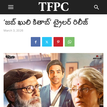
‘జబ్ ఖులి కితాబ్’ ట్రైలర్ రిలీజ్
March 3, 2026