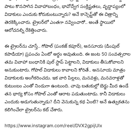
పాటు కొనసాగిన వివాహాబంధం, భావోద్వేగ సంక్లిష్టతలు, వృద్దాప్యంలో
విడాకులు ఎందుకు కోరుకుంటున్నారు? అనే కాన్సెప్ట్‌తో ఈ చిత్రాన్ని
తెరకెక్కించారు. ట్రైలర్‌లో ఎంతగా నవ్వించారో.. అంతే స్థాయిలో
ఆలోచనల్ని రేకెత్తించారు.
ఈ ట్రైలర్‌ను చూస్తే.. గోపాల్ (పంకజ్ కపూర్), అనసూయ (డింపుల్
కపాడియా) ప్రపంచం ఏంటో అర్థం అవుతుంది. ఈ జంట 50 సంవత్సరాల
తమ వివాహా బంధానికి పుల్ స్టాప్ పెట్టాలని, విడాకులు తీసుకోవాలని
అనుకుంటారు. గోపాల్ విడాకులు కావాలని కోరితే.. అనసూయ మాత్రం
విడాకులకు అంగీకరించదు. ఇక వారి పిల్లలు, మనవళ్లు, మనవరాళ్లతో
కుటుంబం ఎంతో నిండుగా ఉంటుంది. చావు బతుకుల్లో బెడ్డు మీద ఉండే
తన భార్య కోసం గోపాల్ ఎంతో ఆరాట పడుతుంటాడు. కానీ విడాకులు
ఎందుకు అడుగుతున్నాడు? దీని వెనుకున్న కథ ఏంటి? అనే ఉత్సుకతను
కలిగించేలా ట్రైలర్‌ను కట్ చేశారు.
https://www.instagram.com/reel/DVX2gpijUlx