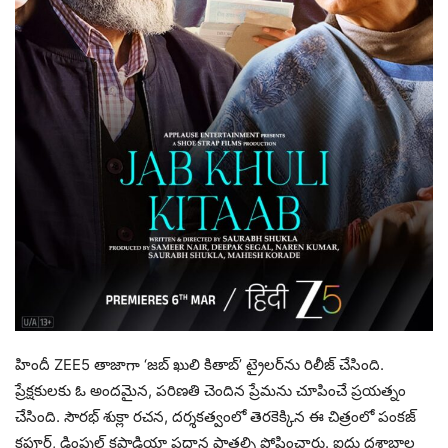
హిందీ ZEE5 తాజాగా ‘జబ్ ఖులి కితాబ్’ ట్రైలర్‌ను రిలీజ్ చేసింది.
ప్రేక్షకులకు ఓ అందమైన, పరిణతి చెందిన ప్రేమను చూపించే ప్రయత్నం
చేసింది. సౌరభ్ శుక్లా రచన, దర్శకత్వంలో తెరకెక్కిన ఈ చిత్రంలో పంకజ్
కపూర్, డింపుల్ కపాడియా ప్రధాన పాత్రల్ని పోషించారు. ఐదు దశాబ్దాల