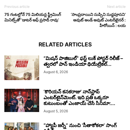
Previous article
Next article
75 గంటల్లోనే 75 మిలియన్ల స్ట్రీమింగ్
‘సాంప్రదాయిని సుప్పిని సుద్దపూసని’
మినిట్స్‌తో ‘డాటర్ ఆఫ్ ప్రసాద్ రావు’
అవుట్‌ అండ్‌ అవుట్‌ ఎంటర్‌టైనర్‌ :
హీరోయిన్‌ : లయ
RELATED ARTICLES
“మిషన్ పాజిబుల్” ఫస్ట్ లుక్ పోస్టర్ రిలీజ్ –
త్వరలో పాన్ ఇండియా థియేట్రికల్...
August 6, 2026
‘కొరియన్ కనకరాజు’ నాన్‌స్టాప్
ఎంటర్‌టైన్‌మెంట్. ఇది ప్రతి ఒక్కరూ
కుటుంబంతో ఎంజాయ్ చేసే సినిమా:...
August 5, 2026
“హ్యాపీ జర్నీ” నుంచి ‘సీతాకోకలా’ సాంగ్