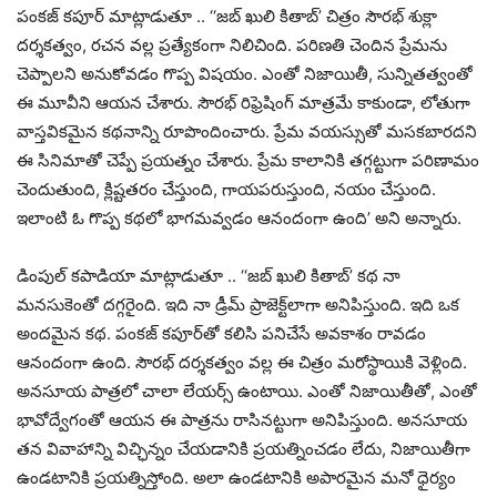
పంకజ్ కపూర్ మాట్లాడుతూ .. ‘‘జబ్ ఖులి కితాబ్’ చిత్రం సౌరభ్ శుక్లా
దర్శకత్వం, రచన వల్ల ప్రత్యేకంగా నిలిచింది. పరిణతి చెందిన ప్రేమను
చెప్పాలని అనుకోవడం గొప్ప విషయం. ఎంతో నిజాయితీ, సున్నితత్వంతో
ఈ మూవీని ఆయన చేశారు. సౌరభ్ రిఫ్రెషింగ్ మాత్రమే కాకుండా, లోతుగా
వాస్తవికమైన కథనాన్ని రూపొందించారు. ప్రేమ వయస్సుతో మసకబారదని
ఈ సినిమాతో చెప్పే ప్రయత్నం చేశారు. ప్రేమ కాలానికి తగ్గట్టుగా పరిణామం
చెందుతుంది, క్లిష్టతరం చేస్తుంది, గాయపరుస్తుంది, నయం చేస్తుంది.
ఇలాంటి ఓ గొప్ప కథలో భాగమవ్వడం ఆనందంగా ఉంది’ అని అన్నారు.
డింపుల్ కపాడియా మాట్లాడుతూ .. ‘‘జబ్ ఖులి కితాబ్’ కథ నా
మనసుకెంతో దగ్గరైంది. ఇది నా డ్రీమ్ ప్రాజెక్ట్‌లాగా అనిపిస్తుంది. ఇది ఒక
అందమైన కథ. పంకజ్ కపూర్‌తో కలిసి పనిచేసే అవకాశం రావడం
ఆనందంగా ఉంది. సౌరభ్ దర్శకత్వం వల్ల ఈ చిత్రం మరోస్థాయికి వెళ్లింది.
అనసూయ పాత్రలో చాలా లేయర్స్ ఉంటాయి. ఎంతో నిజాయితీతో, ఎంతో
భావోద్వేగంతో ఆయన ఈ పాత్రను రాసినట్టుగా అనిపిస్తుంది. అనసూయ
తన వివాహాన్ని విచ్ఛిన్నం చేయడానికి ప్రయత్నించడం లేదు, నిజాయితీగా
ఉండటానికి ప్రయత్నిస్తోంది. అలా ఉండటానికి అపారమైన మనో ధైర్యం