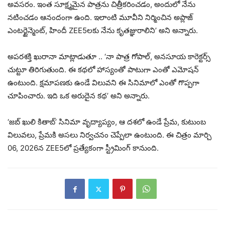
అవసరం. ఇంత సూక్ష్మమైన పాత్రను చిత్రీకరించడం, అందులో నేను
నటించడం ఆనందంగా ఉంది. ఇలాంటి మూవీని నిర్మించిన అప్లాజ్
ఎంటర్టైన్మెంట్, హిందీ ZEE5లకు నేను కృతజ్ఞురాలిని’ అని అన్నారు.
అపరశక్తి ఖురానా మాట్లాడుతూ .. ‘నా పాత్ర గోపాల్, అనసూయ కారెక్టర్స్
చుట్టూ తిరిగుతుంది. ఈ కథలో హాస్యంతో పాటుగా ఎంతో ఎమోషన్
ఉంటుంది. క్షమాపణకు ఉండే విలువని ఈ సినిమాలో ఎంతో గొప్పగా
చూపించారు. ఇది ఒక అరుదైన కథ’ అని అన్నారు.
‘జబ్ ఖులి కితాబ్’ సినిమా వృద్యాప్యం, ఆ దశలో ఉండే ప్రేమ, కుటుంబ
విలువలు, ప్రేమకి అసలు నిర్వచనం చెప్పేలా ఉంటుంది. ఈ చిత్రం మార్చి
06, 2026న ZEE5లో ప్రత్యేకంగా స్ట్రీమింగ్ కానుంది.