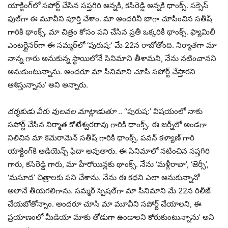
యాక్టింగ్‌లో సపోర్ట్ చేసిన సప్తగిరి అన్నకి, కసిరెడ్డి అన్నకి థాంక్స్. సక్సెస్
ఫుల్‌గా ఈ మూవీని పూర్తి చేశాం. మా అందరినీ బాగా చూపించిన సతీష్
గారికి థాంక్స్. మా చిత్రం కోసం పని చేసిన ప్రతీ ఒక్కరికీ థాంక్స్. ఫ్యామిలీ
ఎంటర్టైనర్‌గా ఈ సమ్మర్‌లో ‘పురుష:’ మే 22న రాబోతోంది. నిర్మాతగా మా
నాన్న గారు అనుకున్న స్థాయిలోనే సినిమాని తీశామని, నేను నటించానని
అనుకుంటున్నాను. అందరూ మా సినిమాని చూసి సపోర్ట్ చేస్తారని
ఆశిస్తున్నాను’ అని అన్నారు.
దర్శకుడు వీరు వులవల మాట్లాడుతూ
.. ‘‘పురుష:’ విషయంలో నాకు
సపోర్ట్ చేసిన నిర్మాత కోటేశ్వరరావు గారికి థాంక్స్. ఈ జర్నీలో అండగా
నిలిచిన మా కెమెరామెన్ సతీష్ గారికి థాంక్స్. పవన్ కళ్యాణ్ గారి
యాక్టింగ్‌కి ఆడియెన్స్ ఫిదా అవుతారు. ఈ సినిమాలో నటించిన సప్తగిరి
గారు, కసిరెడ్డి గారు, మా హీరోయిన్లకు థాంక్స్. నేను ‘మళ్లీరావా’, ‘జెర్సీ’,
‘మసూద’ చిత్రాలకు పని చేశాను. నేను ఈ కథని ఎలా అనుకున్నానో
అలానే తీయగలిగాను. సమ్మర్ స్పెషల్‌గా మా సినిమాని మే 22న రిలీజ్
చేయబోతోన్నాం. అందరూ చూసి మా మూవీని సపోర్ట్ చేయాలని, ఈ
ప్రయాణంలో మీడియా మాకు తోడుగా ఉండాలని కోరుకుంటున్నాను’ అని