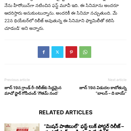
నేను హీరోయిన్‌గా నటించిన ఫస్ట్ మూవీ ఇది. ఈ సినిమాను అందరూ
ఆదరిస్తారు అనుకుంటున్నాను. అందరికీ ఈ సినిమా నచ్చుతుంది. మే
22న థియేటర్‌లో రిలీజ్ అవుతున్న ఈ సినిమాని ఫ్యామిలీతో కలిసి
చూడండి’ అని అన్నారు.
Previous article
Next article
జూన్ 19న గ్రాండ్ రీ-రిలీజ్‌కు సిద్ధమైన
జూన్ 19న విడుదల కాబోతున్న
మాచో స్టార్ గోపీచంద్ ‘గౌతమ్ నంద’
“బాలన్ – ది బాయ్”
RELATED ARTICLES
“మిషన్ పాజిబుల్” ఫస్ట్ లుక్ పోస్టర్ రిలీజ్ –