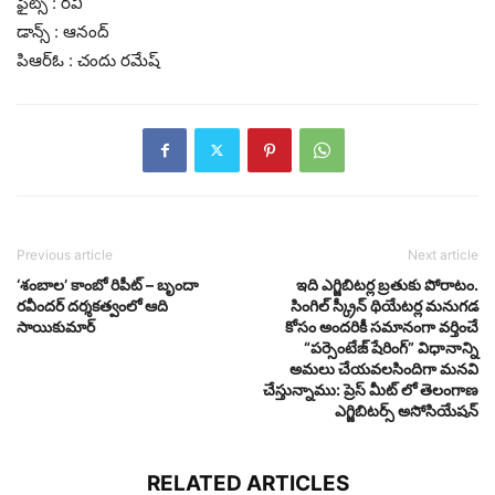
ఫైట్స్ : రవి
డాన్స్ : ఆనంద్
పిఆర్ఓ : చందు రమేష్
Previous article
Next article
‘శంబాల’ కాంబో రిపీట్ – బృందా
ఇది ఎగ్జిబిటర్ల బ్రతుకు పోరాటం.
రవీందర్ దర్శకత్వంలో ఆది
సింగిల్ స్క్రీన్ థియేటర్ల మనుగడ
సాయికుమార్
కోసం అందరికీ సమానంగా వర్తించే
“పర్సెంటేజ్ షేరింగ్” విధానాన్ని
అమలు చేయవలసిందిగా మనవి
చేస్తున్నాము: ప్రెస్ మీట్ లో తెలంగాణ
ఎగ్జిబిటర్స్ అసోసియేషన్
RELATED ARTICLES