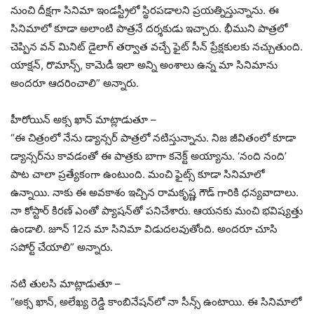
నుంచి దీక్షగా సినిమా ఇండస్ట్రీలో స్థిరపడాలని ప్రయత్నిస్తున్నాను. ఈ
సినిమాలో కూడా అలాంటి పాత్రనే దర్శకుడు ఇచ్చారు. భీముని పాత్రలో
చెప్పిన వన్ మినిట్ డైలాగ్ తర్వాత వచ్చే ఫైట్ సీన్ ప్రేక్షకులకు నచ్చుతుంది.
యాక్షన్, రొమాన్స్, కామెడీ ఇలా అన్ని అంశాలు ఉన్న మా సినిమాను
అందరూ ఆదరించాలి” అన్నారు.
హీరోయిన్ అక్స ఖాన్ మాట్లాడుతూ –
“ఈ చిత్రంలో నేను డ్యాన్సర్ పాత్రలో నటిస్తున్నాను. నిజ జీవితంలో కూడా
డ్యాన్సర్‌ను కావడంతో ఈ పాత్రకు బాగా కనెక్ట్ అయ్యాను. ‘నంది నంది’
పాట చాలా ప్రత్యేకంగా ఉంటుంది. మంచి ఫైట్స్ కూడా సినిమాలో
ఉన్నాయి. నాకు ఈ అవకాశం ఇచ్చిన రామకృష్ణ గౌడ్ గారికి ధన్యవాదాలు.
నా కోస్టార్ కిరణ్ ఎంతో ప్యాషన్‌తో పనిచేశారు. ఆయనకు మంచి భవిష్యత్తు
ఉండాలి. జూన్ 12న మా సినిమా విడుదలవుతోంది. అందరూ చూసి
సపోర్ట్ చేయాలి” అన్నారు.
నటి తులసి మాట్లాడుతూ –
“అక్స ఖాన్, అలేఖ్య రెడ్డి కాంబినేషన్‌లో నా సీన్స్ ఉంటాయి. ఈ సినిమాలో