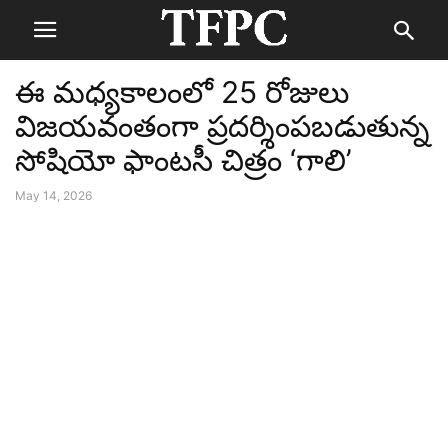
ఈ మధ్యకాలంలో 25 రోజులు
విజయవంతంగా ప్రదర్శింపబడుతున్న
సోషియో ఫాంటసీ చిత్రం ‘గాలి’
May 14, 2026