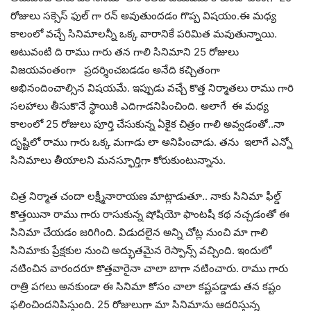
రోజులు సక్సెస్ ఫుల్ గా రన్ అవుతుందడం గొప్ప విషయం.ఈ మధ్య
కాలంలో వచ్చే సినిమాలన్నీ ఒక్క వారానికే పరిమిత మవుతున్నాయి.
అటువంటి ది రాము గారు తన గాలి సినిమాని 25 రోజులు
విజయవంతంగా ప్రదర్శించబడడం అనేది కచ్చితంగా
అభినందించాల్సిన విషయమే. ఇప్పుడు వచ్చే కొత్త నిర్మాతలు రాము గారి
సలహాలు తీసుకొనే స్థాయికి ఎదిగాడనిపించింది. అలాగే ఈ మధ్య
కాలంలో 25 రోజులు పూర్తి చేసుకున్న ఏకైక చిత్రం గాలి అవ్వడంతో..నా
దృష్టిలో రాము గారు ఒక్క మగాడు లా అనిపించాడు. తను ఇలాగే ఎన్నో
సినిమాలు తీయాలని మనస్ఫూర్తిగా కోరుకుంటున్నాను.
చిత్ర నిర్మాత చందా లక్ష్మీనారాయణ మాట్లాడుతూ.. నాకు సినిమా ఫీల్డ్
కొత్తయినా రాము గారు రాసుకున్న షోషియో ఫాంటషీ కథ నచ్చడంతో ఈ
సినిమా చేయడం జరిగింది. విడుదలైన అన్ని చోట్ల నుంచి మా గాలి
సినిమాకు ప్రేక్షకుల నుంచి అద్భుతమైన రెస్పాన్స్ వచ్చింది. ఇందులో
నటించిన వారందరూ కొత్తవారైనా చాలా బాగా నటించారు. రాము గారు
రాత్రి పగలు అనకుండా ఈ సినిమా కోసం చాలా కష్టపడ్డాడు తన కష్టం
ఫలించిందనిపిస్తుంది. 25 రోజులుగా మా సినిమాను ఆదరిస్తున్న