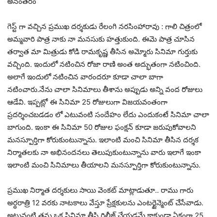
అనంతరం
గెస్ట్ గా వచ్చిన ప్రముఖ దర్శకుడు రేలంగి నరసింహారావు : గాలి చిత్రంలో
అమ్మవారి పాత్ర నాకు నా మనసుకు హత్తుకుంది. ఈమె పాత్ర చూసిన
తర్వాత మా మిత్రుడు కోడి రామకృష్ణ తీసిన అమ్మోరు సినిమా గుర్తుకు
వచ్చింది. ఇందులో నటించిన రోజా రాణి అంత అద్భుతంగా నటించింది.
అలాగే ఇందులో నటించిన వారందరూ కూడా చాలా బాగా
నటించారు.నేను చాలా సినిమాలు తీశాను అప్పుడు అన్ని వంద రోజులు
ఆడేవి. ఇప్పట్లో ఈ సినిమా 25 రోజులుగా విజయవంతంగా
ప్రదర్శించబడడం లో ఎటువంటి సందేహం లేదు ఎందుకంటే సినిమా చాలా
బాగుంది. ఇంకా ఈ సినిమా 50 రోజుల ఫంక్షన్ కూడా జరుపుకోవాలని
మనస్పూర్తిగా కోరుకుంటున్నాను. ఇలాంటి మంచి సినిమా తీసిన దర్శక
నిర్మాతలకు నా అభినందనలు తెలుపుకుంటున్నాను వారు ఇలాగే ఇంకా
ఇలాంటి మంచి సినిమాలు తీయాలని మనస్పూర్తిగా కోరుకుంటున్నాను.
ప్రముఖ నిర్మాత దర్శకులు సాయి వెంకట్ మాట్లాడుతూ.. రాము గారు
అర్ధరాత్రి 12 వరకు నాటకాలు వేస్తూ ప్రేక్షకులను ఎంటర్టైన్మెంట్ చేసేవాడు.
అటువంటి తను ఒక సినిమా తీసి రిలీజ్ చేయడమే కాకుండా ఏకంగా 25