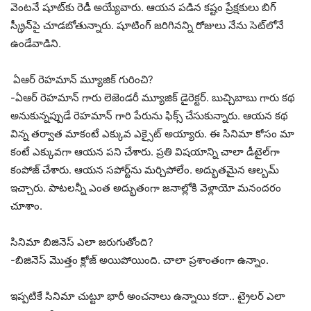
వెంటనే షూట్‌కు రెడీ అయ్యేవారు. ఆయన పడిన కష్టం ప్రేక్షకులు బిగ్
స్క్రీన్‌పై చూడబోతున్నారు. షూటింగ్ జరిగినన్ని రోజులు నేను సెట్‌లోనే
ఉండేవాడిని.
ఏఆర్ రెహమాన్ మ్యూజిక్ గురించి?
-ఏఆర్ రెహమాన్ గారు లెజెండరీ మ్యూజిక్ డైరెక్టర్. బుచ్చిబాబు గారు కథ
అనుకున్నప్పుడే రెహమాన్ గారి పేరును ఫిక్స్ చేసుకున్నారు. ఆయన కథ
విన్న తర్వాత మాకంటే ఎక్కువ ఎక్సైట్ అయ్యారు. ఈ సినిమా కోసం మా
కంటే ఎక్కువగా ఆయన పని చేశారు. ప్రతి విషయాన్ని చాలా డీటైల్‌గా
కంపోజ్ చేశారు. ఆయన సపోర్ట్‌ను మర్చిపోలేం. అద్భుతమైన ఆల్బమ్
ఇచ్చారు. పాటలన్నీ ఎంత అద్భుతంగా జనాల్లోకి వెళ్లాయో మనందరం
చూశాం.
సినిమా బిజినెస్ ఎలా జరుగుతోంది?
-బిజినెస్ మొత్తం క్లోజ్ అయిపోయింది. చాలా ప్రశాంతంగా ఉన్నాం.
ఇప్పటికే సినిమా చుట్టూ భారీ అంచనాలు ఉన్నాయి కదా.. ట్రైలర్ ఎలా