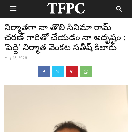
నిర్మాతగా నా తొలి సినిమా రామ్
చరణ్ గారితో చేయడం నా అదృష్టం :
‘పెద్ది’ నిర్మాత వెంకట సతీష్ కిలారు
May 18, 2026