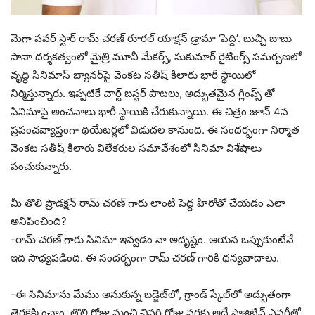
మెగా పవర్ స్టార్ రామ్ చరణ్ రూరల్ యాక్షన్ డ్రామా ‘పెద్ది’. బుచ్చి బాబు
సానా దర్శకత్వంలో మైత్రి మూవీ మేకర్స్, సుకుమార్ రైటింగ్స్ సమర్పణలో
వృద్ధి సినిమాస్ బ్యానర్‌పై వెంకట సతీష్ కిలారు భారీ స్థాయిలో
నిర్మిస్తున్నారు. ఇప్పటికే చార్ట్ బస్టర్ పాటలు, అద్భుతమైన గ్లింప్స్ తో
సినిమాపై అంచనాలు భారీ స్థాయికి చేరుకున్నాయి. ఈ చిత్రం జూన్ 4న
ప్రపంచవ్యాప్తంగా థియేటర్లలో విడుదల కానుంది. ఈ సందర్భంగా నిర్మాత
వెంకట సతీష్ కిలారు విలేకరుల సమావేశంలో సినిమా విశేషాలు
పంచుకున్నారు.
మీ తొలి ప్రొడక్షన్ రామ్ చరణ్ గారు లాంటి పెద్ద హీరోతో చేయడం ఎలా
అనిపించింది?
-రామ్ చరణ్ గారు సినిమా ఇవ్వడం నా అదృష్టం. ఆయన ఒప్పుకుంటేనే
ఇది సాధ్యపడింది. ఈ సందర్భంగా రామ్ చరణ్ గారికి ధన్యవాదాలు.
-ఈ సినిమాను మేము అనుకున్న బడ్జెట్‌లో, గ్రాండ్ స్కేల్‌లో అద్భుతంగా
తెరకెక్కించాం. తొలి రోజు నుంచి చివరి రోజు వరకు అదే పాజిటివ్ ఎనర్జీతో