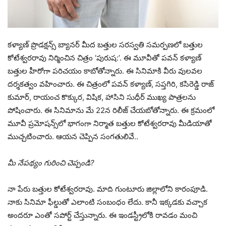
కళ్యాణ్ ప్రొడక్షన్స్ బ్యానర్ మీద బత్తుల సరస్వతి సమర్పణలో బత్తుల
కోటేశ్వరరావు నిర్మించిన చిత్రం ‘పురుష:’. ఈ మూవీతో పవన్ కళ్యాణ్‌
బత్తుల హీరోగా పరిచయం కాబోతోన్నారు. ఈ సినిమాకి వీరు వులవల
దర్శకత్వం వహించారు. ఈ చిత్రంలో పవన్ కళ్యాణ్, సప్తగిరి, కసిరెడ్డి రాజ్
కుమార్, రాయంచ కొక్కుర, విషిక, హాసిని సుధీర్‌ ముఖ్య పాత్రలను
పోషించారు. ఈ సినిమాను మే 22న రిలీజ్ చేయబోతోన్నారు. ఈ క్రమంలో
మూవీ ప్రమోషన్స్‌లో భాగంగా నిర్మాత బత్తుల కోటేశ్వరరావు మీడియాతో
ముచ్చటించారు. ఆయన చెప్పిన సంగతులివే..
మీ నేపథ్యం గురించి చెప్పండి?
నా పేరు బత్తుల కోటేశ్వరరావు. మాది గుంటూరు జిల్లాలోని కారంపూడి.
నాకు సినిమా ఫీల్డుతో ఎలాంటి సంబంధం లేదు. కానీ ఇక్కడకు వచ్చాక
అందరూ ఎంతో సపోర్ట్ చేస్తున్నారు. ఈ ఇండస్ట్రీలోకి రావడం మంచి