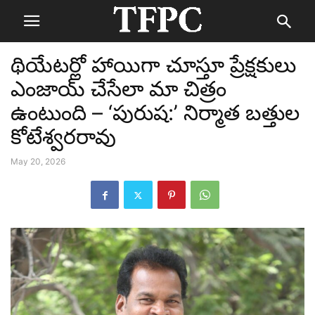
థియేటర్లో హాయిగా చూస్తూ ప్రేక్షకులు
ఎంజాయ్ చేసేలా మా చిత్రం
ఉంటుంది – ‘పురుష:’ నిర్మాత బత్తుల
కోటేశ్వరరావు
May 20, 2026