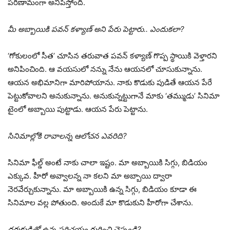
పరిణామంగా అనిపిస్తోంది.
మీ అబ్బాయికి పవన్ కళ్యాణ్ అని పేరు పెట్టారు.. ఎందుకలా?
‘గోకులంలో సీత’ చూసిన తరువాత పవన్ కళ్యాణ్ గొప్ప స్థాయికి వెళ్తారని
అనిపించింది. ఆ వయసులో నన్ను నేను ఆయనలో చూసుకున్నాను.
ఆయన అభిమానిగా మారిపోయాను. నాకు కొడుకు పుడితే ఆయన పేరే
పెట్టుకోవాలని అనుకున్నాను. అనుకున్నట్టుగానే మాకు ‘తమ్ముడు’ సినిమా
టైంలో అబ్బాయి పుట్టాడు. ఆయన పేరు పెట్టాను.
సినిమాల్లోకి రావాలన్న ఆలోచన ఎవరిది?
సినిమా ఫీల్డ్ అంటే నాకు చాలా ఇష్టం. మా అబ్బాయికి సిగ్గు, బిడియం
ఎక్కువ. హీరో అవ్వాలన్న నా కలని మా అబ్బాయి ద్వారా
నెరవేర్చుకున్నాను. మా అబ్బాయికి ఉన్న సిగ్గు, బిడియం కూడా ఈ
సినిమాల వల్ల పోతుంది. అందుకే మా కొడుకుని హీరోగా చేశాను.
దర్శకుడితో ఉన్న పరిచయం గురించి చెప్పండి?