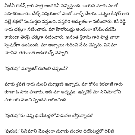
వీటీవీ గణేష్ గారి పాత్ర అందరినీ నవ్విస్తుంది. ఆయన మాకు ఎంతో
సహకరించారు. డేట్స్ విషయంలో ఎంతో హెల్ప్ చేశారు. వెన్నెల కిషోర్ గారి
వల్లే కథలో సంఘర్షణ వస్తుంది. సప్తగిరి అద్భుతంగా నటించారు. కసిరెడ్డి
గారు చక్కగా నటించారు. మా హీరోయిన్లు అందంగా కనిపించడమే
కాకుండా తెరపై చక్కగా నటించారు. అనంత శ్రీరామ్ గారి పాత్ర చాలా
స్పెషల్‌గా ఉంటుంది. మా అబ్బాయి గురించి నేను చెప్పను. సినిమా
చూసిన తరువాత ఆడియెన్స్ చెప్పాలి.
‘పురుష:’ మ్యూజిక్ గురించి చెప్పండి?
మాకు శ్రవణ్ గారు మంచి మ్యూజిక్ ఇచ్చారు. మా కోసం కీరవాణి గారు
కూడా ఓ పాట పాడారు. అది మా అదృష్టం. ఇప్పటికే మా సినిమాలోని
పాటలకు మంచి స్పందన లభించింది.
‘పురుష:’ను ఎన్ని థియేటర్లలో విడుదల చేస్తున్నారు?
‘పురుష:’ సినిమాని మొత్తంగా మూడు వందల థియేటర్లలో రిలీజ్