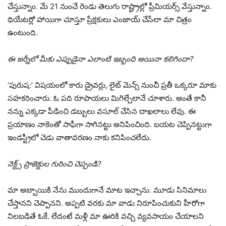
చేస్తున్నాం. మే 21 నుంచే రెండు తెలుగు రాష్ట్రాల్లో ప్రీమియర్స్ వేస్తున్నాం.
థియేటర్లో హాయిగా చూస్తూ ప్రేక్షకులు ఎంజాయ్ చేసేలా మా చిత్రం
ఉంటుంది.
ఈ జర్నీలో మీకు ఎప్పుడైనా ఎలాంటి ఇబ్బంది అయినా కలిగిందా?
‘పురుష:’ విషయంలో కారు డ్రైవర్లు, లైట్ మెన్స్ నుంచీ ప్రతీ ఒక్కరూ మాకు
సహకరించారు. ఓ పది రూపాయలు మిగిల్చేలానే చూశారు. అంతే కానీ
నన్ను ఎక్కడా పీడించి డబ్బులు వసూల్ చేసిన దాఖలాలు లేవు. ఈ
ప్రయాణం నాకెంతో సాఫీగా సాగినట్టు అనిపించింది. బయట చెప్పినట్టుగా
ఇండస్ట్రీలో చెడు వాతావరణం నాకు కనిపించలేదు.
నెక్ట్స్ ప్రాజెక్టుల గురించి చెప్పండి?
మా అబ్బాయికి నేను ముందుగానే మాట ఇచ్చాను. మూడు సినిమాలు
చేస్తానని చెప్పానని. అప్పటి వరకు మా వాడు నిరూపించుకుని హీరోగా
నిలబడితే ఓకే. లేదంటే మళ్లీ మా ఊరికి వచ్చి వ్యవసాయం చేయాలని