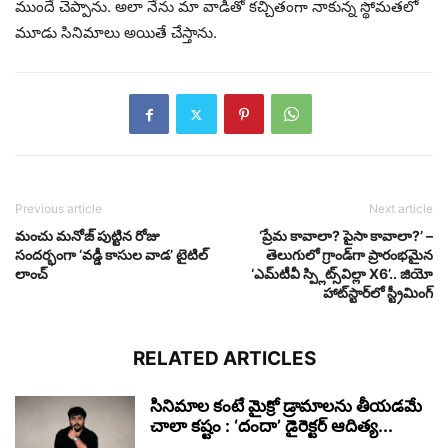
ముందే చెప్పాను. అలా నేను మా వాడితో కచ్చితంగా నాకున్న స్థోమతలో
మూడు సినిమాలు అయితే చేస్తాను.
Previous article
Next article
మంచు మనోజ్ పుట్టిన రోజు
‘ప్రేమ కావాలా? పైసా కావాలా?’ –
సందర్భంగా ‘వడ్డీ కాసుల వాడ’ టైటిల్
తెలుగులో గ్రాండ్‌గా ప్రారంభమైన
లాంచ్
‘ఎమ్‌టీవీ స్ప్లిట్స్‌విల్లా X6’.. జియో
హాట్‌స్టార్‌లో స్ట్రీమింగ్
RELATED ARTICLES
సినిమాల కంటే మైక్రో డ్రామాలను తీయడమే
చాలా కష్టం : ‘దందా’ డైరెక్ట‌ర్ ఆదిత్య...