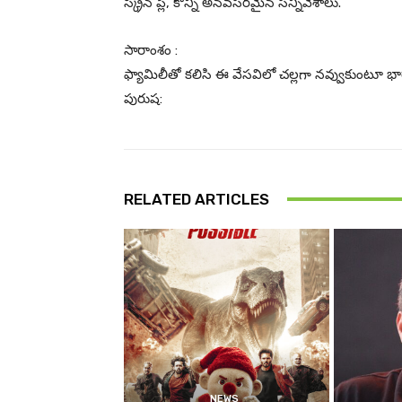
స్క్రీన్ ప్లే, కొన్ని అనవసరమైన సన్నివేశాలు.
సారాంశం :
ఫ్యామిలీతో కలిసి ఈ వేసవిలో చల్లగా నవ్వుకుంటూ భ
పురుష:
RELATED ARTICLES
NEWS