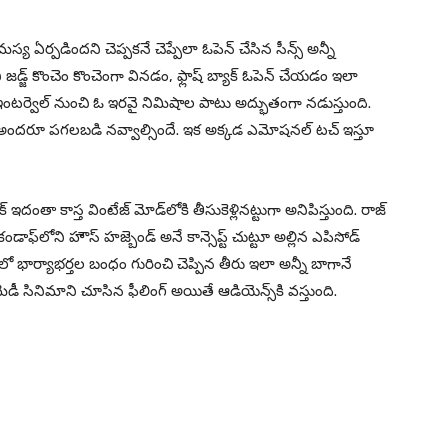
ఏర్పడిందని చెప్పకనే చెప్పేలా ఓపెన్ చేసిన సీన్స్ అన్నీ
జడ్జ్ కొంచెం కొంచెంగా వినడం, ఫ్లాష్ బ్యాక్ ఓపెన్ చేయడం ఇలా
ఇంటర్వెల్ నుంచి ఓ ఇరవై నిమిషాల పాటు అద్భుతంగా నడుస్తుంది.
టర్లో అందరూ పగలబడి నవ్వాల్సిందే. ఇక అక్కడ ఎమోషనల్ టచ్ ఇస్తూ
క్ ఇదంతా కాస్త వింటేజ్ మోడ్‌లోకి తీసుకెళ్లినట్టుగా అనిపిస్తుంది. రాజ్
ండాఫ్‌లోని హౌస్ హజ్బెండ్ అనే కాన్సెప్ట్ చుట్టూ అల్లిన ఎపిసోడ్
మాక్స్‌లో భార్యాభర్తల బంధం గురించి చెప్పిన తీరు ఇలా అన్నీ బాగానే
 సినిమాని చూసిన ఫీలింగ్ అయితే ఆడియెన్స్‌కి వస్తుంది.