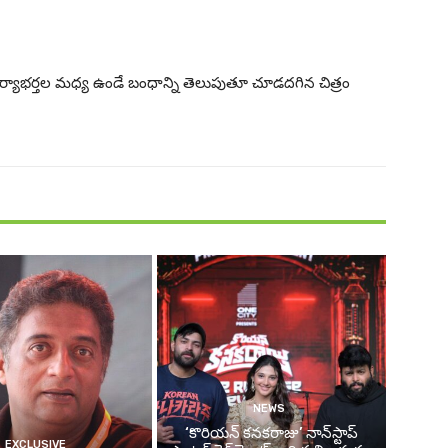
ార్యాభర్తల మధ్య ఉండే బంధాన్ని తెలుపుతూ చూడదగిన చిత్రం
NEWS
‘కొరియన్ కనకరాజు’ నాన్‌స్టాప్
EXCLUSIVE