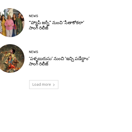
NEWS
“హ్యాపీ జర్నీ” నుంచి ‘సీతాకోకలా’
సాంగ్ రిలీజ్
NEWS
‘పళ్ళబురుసు’ నుంచి ‘ఇచ్చి పడేద్దాం’
సాంగ్ రిలీజ్
Load more