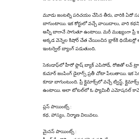
మూడు జంటల్ని పరిచయం చేసిన తీరు, వారికి ఏదో సమస్య 
బాగుంటాయి. ఇక కోర్టులో వచ్చే వాయిదాలు, వారి కథని 
అన్నీ బాగానే సాగుతూ ఉంటాయి. మరీ ముఖ్యంగా ప్రీ 
అక్కడ వెన్నెల కిషోర్ చేత చేయించిన బ్లాక్‌కి థియే
ఇంటర్వెల్ బ్యాంగ్ పడుతుంది.
సెకండాఫ్‌లో హీరో ఫ్లాష్ బ్యాక్ ఎపిసోడ్, రోజితో లవ్ ట్రా
కుమార్ జంపింగ్ డైలాగ్స్ ప్రతీ చోటా పేలుతాయి. ఇక సెక
కూడా బాగుంటుంది. ప్రీ క్లైమాక్స్‌లో వచ్చే ట్విస్ట్, క్లై
ఉంటాయి. అలా టోటల్‌లో ఓ ఫ్యామిలీ ఎమోషనల్ కామెడీ
ప్లస్ పాయింట్స్ :
కథ, హాస్యం, నిర్మాణ విలువలు.
మైనస్ పాయింట్స్ :