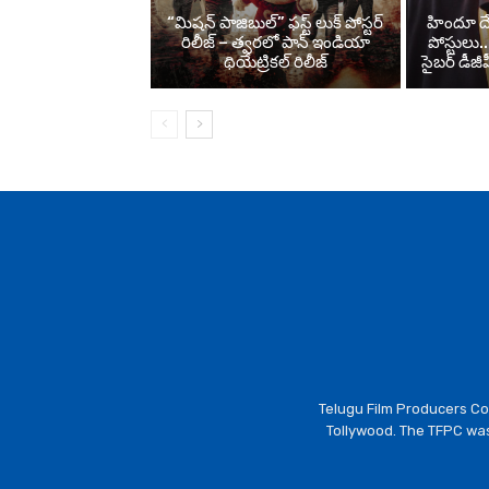
“మిషన్ పాజిబుల్” ఫస్ట్ లుక్ పోస్టర్
హిందూ దే
రిలీజ్ – త్వరలో పాన్ ఇండియా
పోస్టులు..
థియేట్రికల్ రిలీజ్
సైబర్ డీజీ
Telugu Film Producers Cou
Tollywood. The TFPC was