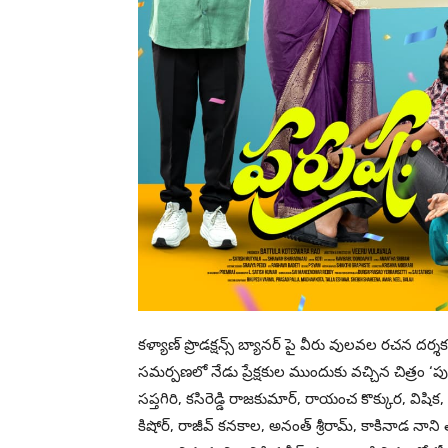
కళ్యాణ్ ప్రొడక్షన్స్ బ్యానర్ పై వీరు వులవల రచన దర్
సమర్పణలో నేడు ప్రేక్షకుల ముందుకు వచ్చిన చిత్రం 
సప్తగిరి, కసిరెడ్డి రాజకుమార్, రాయంచ కొక్కుర, విషిక,
కిషోర్, రాజీవ్ కనకాల, అనంత్ శ్రీరామ్, కాకినాడ నాని