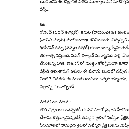
అందించిన ఈ చిత్రానికి సతీష్ ముత్యాల సినిమాటోగ్రఫీ
వస్తే…
కథ :
గోవింద్ (పవన్ కళ్యాణ్), కమల (రాయంచ) ఒక జంటగా, శ్రీను
(హాసిని సుధీర్) మరో జంటగా కనిపించారు. చిన్నప్పటి నుంచీ 
క్రియేటివ్ కిస్సు (వెన్నెల కిషోర్) కూడా బాల్య స్నేహి
తిరగాల్సి వస్తుంది. పవన్ కళ్యాణ్ ను ఇష్టపడి పెళ్లి చే
చేసుకున్న విశిక, బిజినెస్‌లో మొత్తం కోల్పోయినా కూడా 
డిసైడ్ అవుతారు? అసలు ఈ మూడు జంటల్లో వచ్చిన 
ఏంటి? చివరకు ఈ మూడు జంటలు ఒక్కటయ్యాయా, లేద
చిత్రాన్ని చూడాల్సిందే.
నటీనటుల నటన :
తొలి చిత్రం అయినప్పటికీ ఈ సినిమాలో ప్రధాన హీరోగా 
చేశారు. కొత్తవాడైనప్పటికీ తనదైన శైలిలో నటిస్తూ ప్రేక్షక
సినిమాలలో సోమదైన శైలిలో నటిస్తూ ప్రేక్షకులను మెప్ప