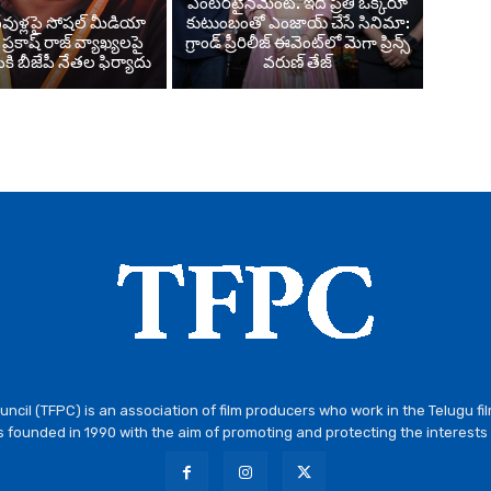
ఎంటర్‌టైన్‌మెంట్. ఇది ప్రతి ఒక్కరూ
వుళ్లపై సోషల్ మీడియా
కుటుంబంతో ఎంజాయ్ చేసే సినిమా:
 ప్రకాష్ రాజ్ వ్యాఖ్యలపై
గ్రాండ్ ప్రీరిలీజ్ ఈవెంట్‌లో మెగా ప్రిన్స్
పీకి బీజేపీ నేతల ఫిర్యాదు
వరుణ్ తేజ్
ncil (TFPC) is an association of film producers who work in the Telugu fi
 founded in 1990 with the aim of promoting and protecting the interests 