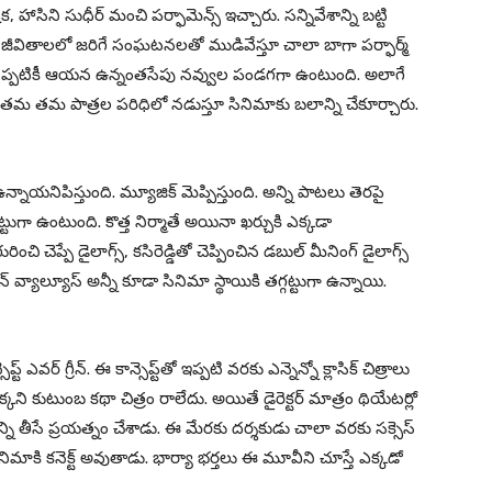
సిని సుధీర్‌ మంచి పర్ఫామెన్స్ ఇచ్చారు. సన్నివేశాన్ని బట్టి
ుల జీవితాలలో జరిగే సంఘటనలతో ముడివేస్తూ చాలా బాగా పర్ఫార్మ్
వ అయినప్పటికీ ఆయన ఉన్నంతసేపు నవ్వుల పండగగా ఉంటుంది. అలాగే
మ తమ పాత్రల పరిధిలో నడుస్తూ సినిమాకు బలాన్ని చేకూర్చారు.
న్నాయనిపిస్తుంది. మ్యూజిక్ మెప్పిస్తుంది. అన్ని పాటలు తెరపై
ట్టుగా ఉంటుంది. కొత్త నిర్మాతే అయినా ఖర్చుకి ఎక్కడా
ంచి చెప్పే డైలాగ్స్, కసిరెడ్డితో చెప్పించిన డబుల్ మీనింగ్ డైలాగ్స్
షన్ వ్యాల్యూస్ అన్నీ కూడా సినిమా స్థాయికి తగ్గట్టుగా ఉన్నాయి.
‌ ఎవర్ గ్రీన్. ఈ కాన్సెప్ట్‌తో ఇప్పటి వరకు ఎన్నెన్నో క్లాసిక్ చిత్రాలు
 కుటుంబ కథా చిత్రం రాలేదు. అయితే డైరెక్టర్ మాత్రం థియేటర్లో
ి తీసే ప్రయత్నం చేశాడు. ఈ మేరకు దర్శకుడు చాలా వరకు సక్సెస్
ిమాకి కనెక్ట్ అవుతాడు. భార్యా భర్తలు ఈ మూవీని చూస్తే ఎక్కడో