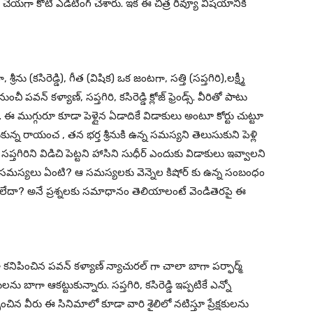
 చేయగా కోటి ఎడిటింగ్ చేశారు. ఇక ఈ చిత్ర రివ్యూ విషయానికి
 (కసిరెడ్డి), గీత (విషిక) ఒక జంటగా, సత్తి (సప్తగిరి),లక్ష్మీ
పవన్ కళ్యాణ్, సప్తగిరి, కసిరెడ్డి క్లోజ్ ఫ్రెండ్స్. వీరితో పాటు
తుడే. ఈ ముగ్గురూ కూడా పెళ్లైన ఏడాదికే విడాకులు అంటూ కోర్టు చుట్టూ
సుకున్న రాయంచ , తన భర్త శ్రీనుకి ఉన్న సమస్యని తెలుసుకుని పెళ్లి
సప్తగిరిని విడిచి పెట్టని హాసిని సుధీర్ ఎందుకు విడాకులు ఇవ్వాలని
సమస్యలు ఏంటి? ఆ సమస్యలకు వెన్నెల కిషోర్ కు ఉన్న సంబంధం
ా? అనే ప్రశ్నలకు సమాధానం తెలియాలంటే వెండితెరపై ఈ
కనిపించిన పవన్ కళ్యాణ్ న్యాచురల్ గా చాలా బాగా పర్ఫార్మ్
ులను బాగా ఆకట్టుకున్నారు. సప్తగిరి, కసిరెడ్డి ఇప్పటికే ఎన్నో
ించిన వీరు ఈ సినిమాలో కూడా వారి శైలిలో నటిస్తూ ప్రేక్షకులను