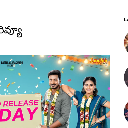
L
రివ్యూ