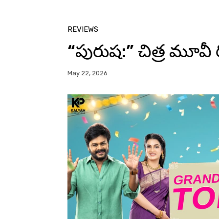
REVIEWS
“పురుష:” చిత్ర మూవీ 
May 22, 2026