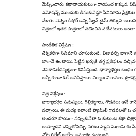
మెప్పించారు. కథానాయకులుగా రాయంచ కొక్కుర, విషిక, హా
ఎమోషన్స్ ముందుకు తీసుకువెళ్తూ సినిమాను ప్రేక్షక
చేశారు. వెన్నెల కిషోర్ ఉన్న స్క్రీన్ టైమ్ తక్కు
చిత్రంలో ఇతర పాత్రలలో నటించిన నటీనటులు అంతా త
సాంకేతిక విశ్లేషణ :
టెక్నికల్‌గా సినిమాని చూసుకుంటే.. విజువల్స్ బాగానే ఉ
బాగానే ఉంటాయి. పెట్టిన ఖర్చుకి తగ్గ ప్రతిఫలం వచ్చిన
వెనకాడలేదన్నట్టుగా కనిపిస్తుంది. భార్యాభర్తల బంధం గురి
అన్నీ కూడా ఓకే అనిపిస్తాయి. నిర్మాణ విలువలు, ప్రొడక్
చిత్ర విశ్లేషణ :
భార్యాభర్తల సమస్యలు, గిల్లికజ్జాలు, గొడవలు అనే కాన్సెప్ట్
వచ్చాయి. ఈ మధ్య ఇలాంటి ఫ్యామిలీ గొడవలతో ఓ చక్కని
అందరూ హాయిగా నవ్వుకునేలా ఓ కుటుంబ కథా చిత్రాన్న
అయ్యాడని చెప్పుకోవచ్చు. సగటు పెళ్లైన మగాడు ఈ సిన
చోట రిలేట్ అయ్యే అవకాశం ఉంటుంది.