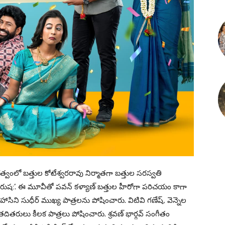
శకత్వంలో బత్తుల కోటేశ్వరరావు నిర్మాతగా బత్తుల సరస్వతి
‘పురుష:’. ఈ మూవీతో పవన్ కళ్యాణ్‌ బత్తుల హీరోగా పరిచయం కాగా
 హాసిని సుధీర్‌ ముఖ్య పాత్రలను పోషించారు. విటివి గణేష్, వెన్నెల
 తదితరులు కీలక పాత్రలు పోషించారు. శ్రవణ్ భార్గవ్ సంగీతం