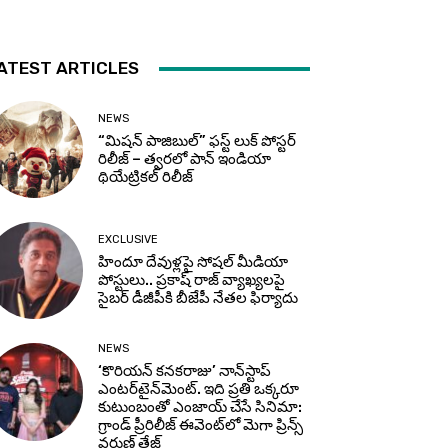
ATEST ARTICLES
NEWS
“మిషన్ పాజిబుల్” ఫస్ట్ లుక్ పోస్టర్
రిలీజ్ – త్వరలో పాన్ ఇండియా
థియేట్రికల్ రిలీజ్
EXCLUSIVE
హిందూ దేవుళ్లపై సోషల్ మీడియా
పోస్టులు.. ప్రకాష్ రాజ్ వ్యాఖ్యలపై
సైబర్ డీజీపీకి బీజేపీ నేతల ఫిర్యాదు
NEWS
‘కొరియన్ కనకరాజు’ నాన్‌స్టాప్
ఎంటర్‌టైన్‌మెంట్. ఇది ప్రతి ఒక్కరూ
కుటుంబంతో ఎంజాయ్ చేసే సినిమా:
గ్రాండ్ ప్రీరిలీజ్ ఈవెంట్‌లో మెగా ప్రిన్స్
వరుణ్ తేజ్