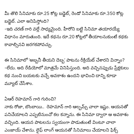
మీ తొలి సినిమాకు రూ.25 కోట్ల బడ్జెట్, రెండో సినిమాకు రూ.350 కోట్ల
బడ్జెట్. ఎలా అనిపిస్తోంది?
-ఇది చరణ్ గారి వల్లే సాధ్యమైంది. హీరోని బట్టి సినిమా తయారయ్యే
విధానం మారుతుంది. ఇదే కథను రూ.20 కోట్లలో తీయాలనుకుంటే కథకు
కావాల్సినవి జరగకపోవచ్చు.
ఈ సినిమాలో ‘అబ్బనీ తీయని దెబ్బ’ పాటను రీక్రియేట్ చేశారని విన్నాం?
-లేదు. అది రేడియోలో మాత్రమే వినిపిస్తుంది. అది వచ్చినప్పుడు ప్రేక్షకులు
కథ నుంచి బయటకు వచ్చే అవకాశం ఉందని భావించి దాన్ని కూడా
మ్యూట్ చేసేశాం.
ఏఆర్ రెహమాన్ గారి గురించి?
నాకు రోజా, బొంబాయి.. రెహమాన్ గారి ఆల్బమ్స్ చాలా ఇష్టం. ఆయనతో
పనిచేయాలని ఎప్పటినుంచో కల కన్నాను. ఈ సినిమా ద్వారా ఆ అవకాశం
వచ్చింది. ఆయన పాటలను స్వయంగా పాడుతుంటే వింటూ చాలా
ఎంజాయ్ చేశాను. లైఫ్ లాంగ్ ఆయనతో సినిమాలు చేయాలని ఫిక్స్