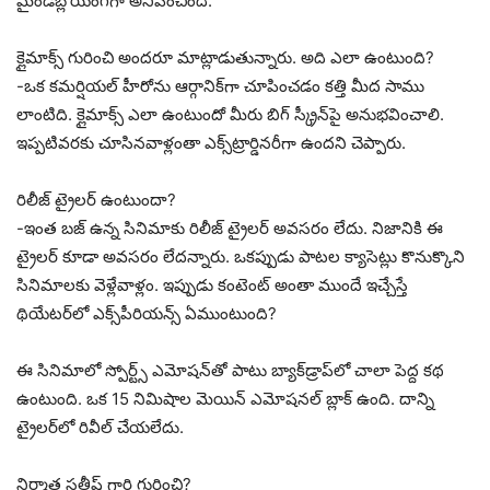
మైండ్‌బ్లోయింగ్‌గా అనిపించింది.
క్లైమాక్స్ గురించి అందరూ మాట్లాడుతున్నారు. అది ఎలా ఉంటుంది?
-ఒక కమర్షియల్ హీరోను ఆర్గానిక్‌గా చూపించడం కత్తి మీద సాము
లాంటిది. క్లైమాక్స్ ఎలా ఉంటుందో మీరు బిగ్ స్క్రీన్‌పై అనుభవించాలి.
ఇప్పటివరకు చూసినవాళ్లంతా ఎక్స్‌ట్రార్డినరీగా ఉందని చెప్పారు.
రిలీజ్ ట్రైలర్ ఉంటుందా?
-ఇంత బజ్ ఉన్న సినిమాకు రిలీజ్ ట్రైలర్ అవసరం లేదు. నిజానికి ఈ
ట్రైలర్ కూడా అవసరం లేదన్నారు. ఒకప్పుడు పాటల క్యాసెట్లు కొనుక్కొని
సినిమాలకు వెళ్లేవాళ్లం. ఇప్పుడు కంటెంట్ అంతా ముందే ఇచ్చేస్తే
థియేటర్‌లో ఎక్స్‌పీరియన్స్ ఏముంటుంది?
ఈ సినిమాలో స్పోర్ట్స్ ఎమోషన్‌తో పాటు బ్యాక్‌డ్రాప్‌లో చాలా పెద్ద కథ
ఉంటుంది. ఒక 15 నిమిషాల మెయిన్ ఎమోషనల్ బ్లాక్ ఉంది. దాన్ని
ట్రైలర్‌లో రివీల్ చేయలేదు.
నిర్మాత సతీష్ గారి గురించి?