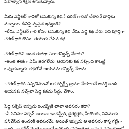
పహల్వాన్ శిక్షణ తీసుకున్నారు.
మీరు ఎన్టీఆర్ గారితో అనుకున్న కథనే చరణ్ గారితో చేశారనే వార్తలు
వచ్చాయి. దీనిపై స్పస్టత ఇవ్వండి?
-లేదు. ఎన్టీఆర్ గారి కోసం అనుకున్న కథ వేరు. పెద్ది కథ వేరు. ఇది పూర్తిగా
చరణ్ గారి కోసం తయారు చేసిన కథ.
చరణ్ గారిని అంత ఈజీగా ఎలా కన్విన్స్ చేశారు?
-అంత ఈజీగా ఏమీ జరగలేదు. ఆయనకు కథ నచ్చింది కాబట్టే
ఒప్పుకున్నారు. కథతోనే ఆయనను కన్విన్స్ చేశాను.
-చరణ్ గారికి ఎప్పటినుంచో ఒక స్పోర్ట్స్ డ్రామా చేయాలనే ఆసక్తి ఉంది.
ఆయనకు నచ్చేలా పెద్ది కథను సిద్ధం చేశాం.
పెద్ది సక్సెస్ ఇప్పుడు ఇండస్ట్రీకి చాలా అవసరం కదా?
-ఏ సినిమా సక్సెస్ అయినా ఇండస్ట్రీకి, డైరెక్టర్లకు, హీరోలకు, సినిమాకు
పనిచేసిన అందరికీ అవసరమే. అయితే ఇప్పుడు ఆ అవసరం కాస్త గట్టిగా
ఉంది. నా కెరీర్‌ మొత్తం అలానే జరిగింది (నవ్వుతూ). ఉప్పెన సమయంలో