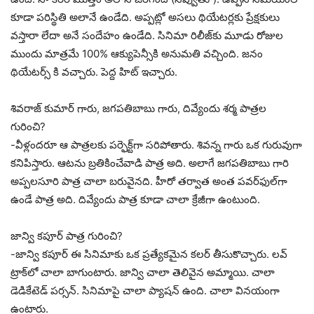
కూడా పరిస్థితి అలానే ఉండేది. అప్పట్లో అసలు థియేటర్లకు ప్రేక్షకులు
వస్తారా లేదా అనే సందేహం ఉండేది. సినిమా రిలీజ్‌కు మూడు రోజుల
ముందు మాత్రమే 100% ఆక్యుపెన్సీకి అనుమతి వచ్చింది. జనం
థియేటర్స్ కి వచ్చారు. పెద్ద హిట్ ఇచ్చారు.
శివరాజ్ కుమార్ గారు, జగపతిబాబు గారు, దివ్యేందు శర్మ పాత్రల
గురించి?
-వీళ్లందరూ ఆ పాత్రలకు పర్ఫెక్ట్‌గా సరిపోతారు. శివన్న గారు ఒక గురువుగా
కనిపిస్తారు. ఆటను బ్రతికించేవాడి పాత్ర అది. అలాగే జగపతిబాబు గారి
అప్పలసూరి పాత్ర చాలా బరువైనది. హీరో తర్వాత అంత పవర్‌ఫుల్‌గా
ఉండే పాత్ర అది. దివ్యేందు పాత్ర కూడా చాలా క్రేజీగా ఉంటుంది.
జాన్వి కపూర్ పాత్ర గురించి?
-జాన్వి కపూర్ ఈ సినిమాకు ఒక ప్రత్యేకమైన కలర్ తీసుకొచ్చారు. లవ్
ట్రాక్‌లో చాలా బాగుంటారు. జాన్వి చాలా తెలివైన అమ్మాయి. చాలా
డెడికేటెడ్ పర్సన్. సినిమాపై చాలా ప్యాషన్ ఉంది. చాలా వినయంగా
ఉంటారు.