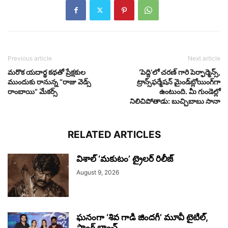
Previous article
Next article
మరొక యదార్థ కథతో ప్రేక్షకుల
‘పెద్ది’లో చరణ్ గారి పెర్ఫార్మెన్స్,
ముందుకు రానున్న “రాజు వెడ్స్
ట్రాన్స్‌ఫర్మేషన్ మైండ్‌బ్లోయింగ్‌గా
రాంబాయి” మేకర్స్
ఉంటుంది. మీ గుండెల్లో
నిలిచిపోతాడు: బుచ్చిబాబు సానా
RELATED ARTICLES
విశాల్ ‘మకుటం’ ట్రైలర్ రిలీజ్
August 9, 2026
ఘనంగా ‘శివ గాడి జింద‌గీ’ మూవీ టైటిల్,
సాంగ్ లాంచ్