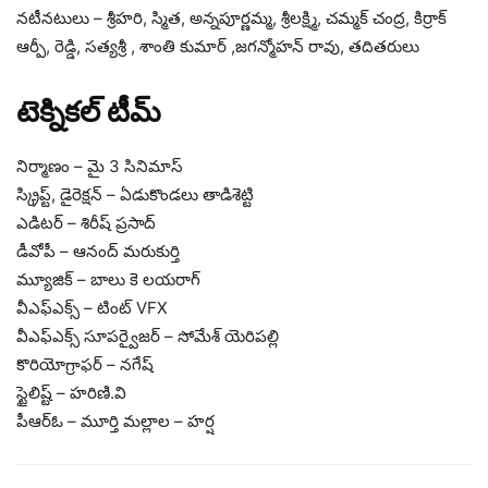
నటీనటులు – శ్రీహరి, స్మిత, అన్నపూర్ణమ్మ, శ్రీలక్ష్మి, చమ్మక్ చంద్ర, కిర్రాక్
ఆర్పీ, రెడ్డి, సత్యశ్రీ , శాంతి కుమార్ ,జగన్మోహన్ రావు, తదితరులు
టెక్నికల్ టీమ్
నిర్మాణం – మై 3 సినిమాస్
స్క్రిప్ట్, డైరెక్షన్ – ఏడుకొండలు తాడిశెట్టి
ఎడిటర్ – శిరీష్ ప్రసాద్
డీవోపీ – ఆనంద్ మరుకుర్తి
మ్యూజిక్ – బాలు కె లయరాగ్
వీఎఫ్ఎక్స్ – టింట్ VFX
వీఎఫ్ఎక్స్ సూపర్వైజర్ – సోమేశ్ యెరిపల్లి
కొరియోగ్రాఫర్ – నగేష్
స్టైలిష్ట్ – హరిణి.వి
పీఆర్ఓ – మూర్తి మల్లాల – హర్ష