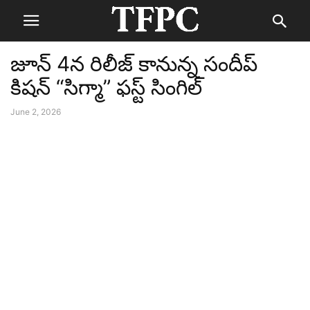
జూన్ 4న రిలీజ్ కానున్న సందీప్
కిషన్ “సిగ్మా” ఫస్ట్ సింగిల్
June 2, 2026