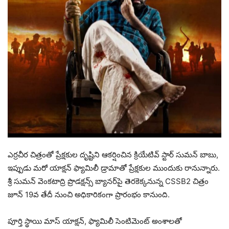
ఎర్రచీర చిత్రంతో ప్రేక్షకుల దృష్టిని ఆకర్షించిన క్రియేటివ్ స్టార్ సుమన్ బాబు,
ఇప్పుడు మరో యాక్షన్ ఫ్యామిలీ డ్రామాతో ప్రేక్షకుల ముందుకు రానున్నారు.
శ్రీ సుమన్ వెంకటాద్రి ప్రొడక్షన్స్ బ్యానర్‌పై తెరకెక్కనున్న CSSB2 చిత్రం
జూన్ 19వ తేదీ నుంచి అధికారికంగా ప్రారంభం కానుంది.
పూర్తి స్థాయి మాస్ యాక్షన్, ఫ్యామిలీ సెంటిమెంట్ అంశాలతో