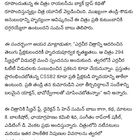
రూపొందుతున్న ఈ చిత్రం రాయలసీమ బ్యాక్ డ్రాప్ కథతో
రూపొందిస్తున్నట్లు చిత్ర యూనిట్ వెల్లడించింది. ముఖ్యంగా తండ్రి-కొడుకు
అనుబంధాన్ని హృద్యంగా ఆవిష్కరించే ఈ చిత్రం ప్రతి కుటుంబానికి
దగ్గరయ్యేలా ఉంటుందని సుమన్ బాబు తెలిపారు.
ఈ సందర్భంగా ఆయన మాట్లాడుతూ,
“ఎర్రచీర చిత్రాన్ని ఆదరించిన
తెలుగు ప్రేక్షకులందరికీ హృదయపూర్వక కృతజ్ఞతలు. ఆ చిత్రం 294
స్క్రీన్లలో విడుదలై మంచి స్పందనను అందుకుంది. త్వరలోనే ఎర్రచీర
ఓటీటీ విడుదలకు సంబంధించిన ప్రకటన కూడా చేయనున్నాం. ప్రస్తుతం
ప్రారంభించబోతున్న CSSB2 కూడా ప్రతి ప్రేక్షకుడి హృదయాన్ని తాకేలా
ఉంటుంది. ప్రతి తండ్రి తన కుమారుడిని ఎలా తీర్చిదిద్దాలనే సందేశాన్ని
బలమైన యాక్షన్, భావోద్వేగాలతో చూపించబోతున్నాం” అని అన్నారు.
ఈ చిత్రానికి స్క్రీన్ ప్లే, డైరెక్షన్ సి హెచ్ సుమన్ బాబు కాగా, కథ, మాటలు
కె. బాలకిషోర్, ఛాయాగ్రహణం కమిలి శివ, సంగీతం రాప్‌రాక్ షకీల్,
ఎడిటింగ్ డి. వెంకట ప్రభు అందిస్తున్నారు. చిత్రంలోని నటీనటులు
మరియు ఇతర సాంకేతిక నిపుణుల వివరాలను త్వరలో