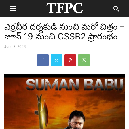
ఎర్రచీర దర్శకుడి నుంచి మరో చిత్రం –
జూన్ 19 నుంచి CSSB2 ప్రారంభం
June 3, 2026