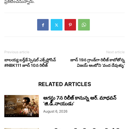
ప్రకటించనున్నారు.
Previous article
Next article
బాలయ్య బర్త్‌డే స్పెషల్‌ ఎక్స్‌ప్లోసివ్
జూన్ 19న గ్రాండ్‌గా రిలీజ్ కాబోతోన్న
#NBK111 జూన్ 10న రిలీజ్
విజయ్ ఆంటోని ‘వంద దేవుళ్ళు’
RELATED ARTICLES
ఆగస్టు 7న రిలీజ్ కానున్న ఆర్‌. మాధవన్‌
‘జి.డి.నాయుడు’
August 6, 2026