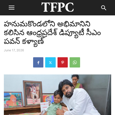
హనుమకొండలోని అభిమానిని
కలిసిన ఆంధ్రప్రదేశ్ డిప్యూటీ సీఎం
పవన్ కళ్యాణ్
June 17, 2026