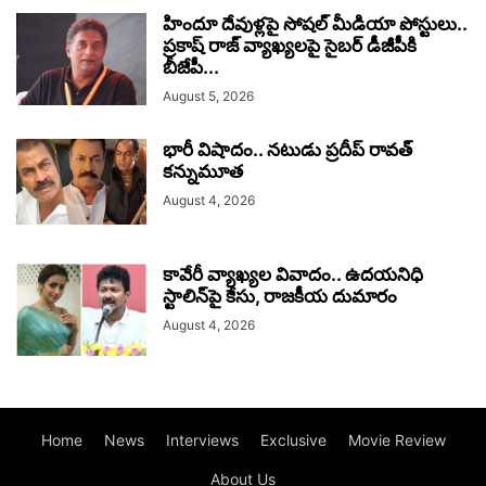
హిందూ దేవుళ్లపై సోషల్ మీడియా పోస్టులు..
ప్రకాష్ రాజ్ వ్యాఖ్యలపై సైబర్ డీజీపీకి
బీజేపీ...
August 5, 2026
భారీ విషాదం.. నటుడు ప్రదీప్ రావత్
కన్నుమూత
August 4, 2026
కావేరీ వ్యాఖ్యల వివాదం.. ఉదయనిధి
స్టాలిన్‌పై కేసు, రాజకీయ దుమారం
August 4, 2026
Home
News
Interviews
Exclusive
Movie Review
About Us