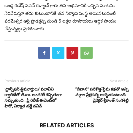
బండ్ల గణేష్ పవన్ కళ్యాణ్ గారు తన అభిమానికి ఇచ్చిన మాటను
నెరవేరుస్తూ తమ కుటుంబానికి తన నిర్మాణ సంస్థ అయినటువంటి
పరమేశ్వర ఆర్ట్ ప్రొడక్షన్స్ నుండి 5 లక్షల రూపాయలు ఆర్థిక సాయం
చేస్తున్నట్లు ప్రకటించారు.
Previous article
Next article
‘ట్రాన్స్‌ఫర్ త్రిమూర్తులు’ మూవీని
“దీవాన” సరికొత్త ప్రేమ కథతో అన్ని
క్వాలిటీతో తీశాం. అందరికీ కచ్చితంగా
వర్గాల ప్రేక్షకుల్ని ఆకట్టుకుంటుంది –
నచ్చుతుంది : ప్రీ రిలీజ్ ఈవెంట్‌లో
డైరెక్టర్ శ్రీకాంత్ సంగిశెట్టి
హీరో, నిర్మాత వడ్డే నవీన్
RELATED ARTICLES