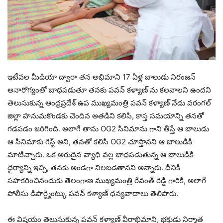
ఇటీవల మీడియా ద్వారా తన అభిమాని 17 ఏళ్ల బాలుడు నిరంజన్
అనారోగ్యంతో బాధపడుతూ తనకు పవన్ కళ్యాణ్ ను కలవాలని ఉందని
తెలుసుకున్న ఆంధ్రప్రదేశ్ ఉప ముఖ్యమంత్రి పవన్ కళ్యాణ్ నేడు వరంగల్
జిల్లా హనుమకొండకు చెందిన అతడిని కలిసి, కాస్త సమయాన్ని తనతో
గడపడం జరిగింది. అలాగే తాను OG2 సినిమాను గాని తీస్తే ఆ బాలుడు
ఆ సినిమాకు గెస్ట్ అని, తనతో కలిసి OG2 చూస్తానని ఆ బాలుడికి
మాటిచ్చారు. ఒక అరుదైన వ్యాధి వల్ల బాధపడుతున్న ఆ బాలుడికి
ధైర్యాన్ని ఇచ్చి, తనకు అండగా నిలబడతానని అన్నారు. దీనికి
సహకరించినందుకు తెలంగాణ ముఖ్యమంత్రి రేవంత్ రెడ్డి గారికి, అలాగే
పోలీసు డిపార్ట్మెంట్కు పవన్ కళ్యాణ్ ధన్యవాదాలు తెలిపారు.
ఈ విషయం తెలుసుకున్న పవన్ కళ్యాణ్ వీరాభిమాని, భక్తుడు నిర్మాత