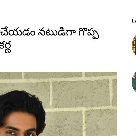
L
 చేయడం నటుడిగా గొప్ప
ర్ణ