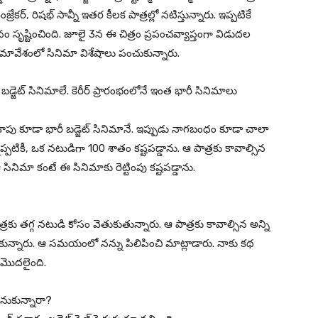
ర్, రిషభ్ సావ్నీ ఇతర కీలక పాత్రల్లో నటిస్తున్నారు. ఇప్పటికే
 సృష్టించింది. జూలై 3న ఈ చిత్రం ప్రపంచవ్యాప్తంగా విడుదల
సమావేశంలో సినిమా విశేషాలు పంచుకున్నారు.
్జెట్ సినిమాలే. కెరీర్ ప్రారంభంలోనే ఇంత భారీ సినిమాలు
దకాపు కూడా భారీ బడ్జెట్ సినిమానే. ఇప్పుడు నాగబంధం కూడా చాలా
నప్పటికీ, ఒక నటుడిగా 100 శాతం కష్టపడ్డాను. ఆ పాత్రకు కావాల్సిన
సినిమా కంటే ఈ సినిమాకు రెట్టింపు కష్టపడ్డాను.
రకు తగ్గ నటుడి కోసం వెతుకుతున్నారు. ఆ పాత్రకు కావాల్సిన అన్ని
నుకున్నారు. ఆ సమయంలో నన్ను పిలిపించి మాట్లాడారు. నాకు కథ
ీ మొదలైంది.
అనుకున్నారా?