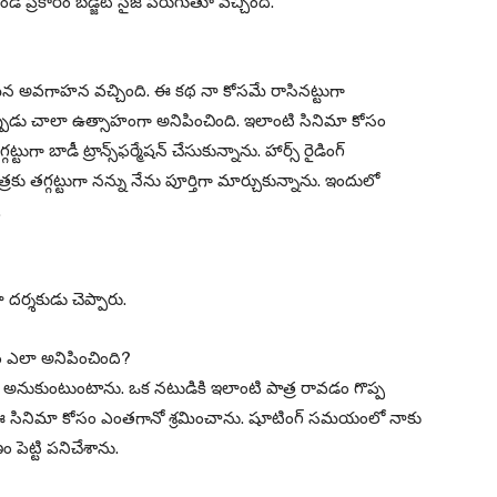
డ్ ప్రకారం బడ్జెట్ సైజ్ పెరుగుతూ వచ్చింది.
టమైన అవగాహన వచ్చింది. ఈ కథ నా కోసమే రాసినట్టుగా
ినప్పుడు చాలా ఉత్సాహంగా అనిపించింది. ఇలాంటి సినిమా కోసం
టుగా బాడీ ట్రాన్స్‌ఫర్మేషన్ చేసుకున్నాను. హార్స్ రైడింగ్
 పాత్రకు తగ్గట్టుగా నన్ను నేను పూర్తిగా మార్చుకున్నాను. ఇందులో
.
దర్శకుడు చెప్పారు.
వడం ఎలా అనిపించింది?
ూ అనుకుంటుంటాను. ఒక నటుడికి ఇలాంటి పాత్ర రావడం గొప్ప
ఈ సినిమా కోసం ఎంతగానో శ్రమించాను. షూటింగ్ సమయంలో నాకు
పెట్టి పనిచేశాను.