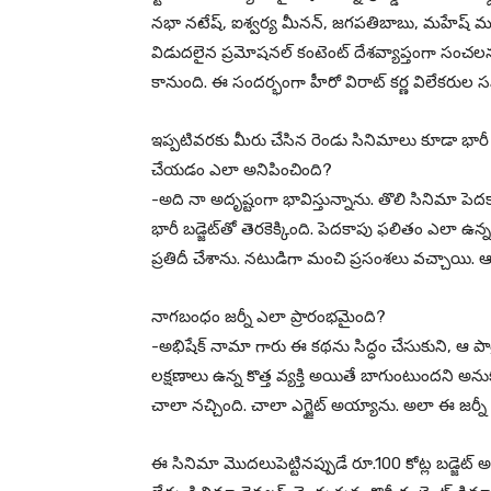
నభా నటేష్, ఐశ్వర్య మీనన్, జగపతిబాబు, మహేష్ మంజ్రేక
విడుదలైన ప్రమోషనల్ కంటెంట్ దేశవ్యాప్తంగా సంచలనం
కానుంది. ఈ సందర్భంగా హీరో విరాట్ కర్ణ విలేకరుల 
ఇప్పటివరకు మీరు చేసిన రెండు సినిమాలు కూడా భారీ బడ
చేయడం ఎలా అనిపించింది?
-అది నా అదృష్టంగా భావిస్తున్నాను. తొలి సినిమా పె
భారీ బడ్జెట్‌తో తెరకెక్కింది. పెదకాపు ఫలితం ఎలా ఉన్
ప్రతిదీ చేశాను. నటుడిగా మంచి ప్రసంశలు వచ్చాయి. ఆ 
నాగబంధం జర్నీ ఎలా ప్రారంభమైంది?
-అభిషేక్ నామా గారు ఈ కథను సిద్ధం చేసుకుని, ఆ పాత్
లక్షణాలు ఉన్న కొత్త వ్యక్తి అయితే బాగుంటుందని అ
చాలా నచ్చింది. చాలా ఎగ్జైట్ అయ్యాను. అలా ఈ జర్న
ఈ సినిమా మొదలుపెట్టినప్పుడే రూ.100 కోట్ల బడ్జెట్ 