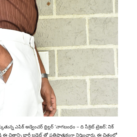
న్న ఎపిక్ అడ్వెంచర్ థ్రిల్లర్ ‘నాగబంధం – ది సీక్రెట్ ట్రెజర్’. నిక్
డి ఈ చిత్రాన్ని భారీ బడ్జెట్ తో ప్రతిష్టాత్మకంగా నిర్మించారు. ఈ చిత్రంలో