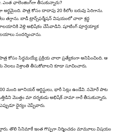
 ఎంత ఛాలెంజింగ్‌గా తీసుకున్నారు?
ిగా అర్థమైంది. పాత్ర కోసం దాదాపు 20 కిలోల బరువు పెరిగాను.
గ్గాను. బాడీ ట్రాన్స్‌ఫర్మేషన్ విషయంలో చాలా శ్రద్ధ
యానికి వెళ్లి అభిషేకం చేసేవాడిని. షూటింగ్ పూర్తయ్యాక
ాలయాలు సందర్శించాను.
్ర కోసం సిద్ధమయ్యే ప్రక్రియ చాలా ప్రత్యేకంగా అనిపించింది. ఆ
ు నెలలు విశ్రాంతి తీసుకోవాలని కూడా సూచించారు.
00 మంది జూనియర్ ఆర్టిస్టులు, భారీ సెట్లు ఉండేవి. నమోరే పాట
తిడిని మొత్తం మా దర్శకుడు అభిషేక్ నామా గారే తీసుకున్నారు.
ప్పుడూ ధైర్యం చెప్పేవారు.
పెట్టారు. తొలి సినిమాకే ఇంత గొప్పగా నిర్మించడం మామూలు విషయం