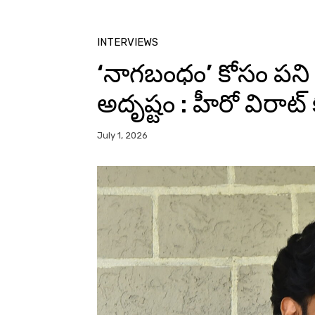
INTERVIEWS
‘నాగబంధం’ కోసం పని
అదృష్టం : హీరో విరాట్ క
July 1, 2026