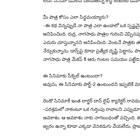
లేదు. సినిమా డెవలప్ చెందుతున్న కొద్దీ కంటెంట్ డిమాం
మీ పాత్ర కోసం ఎలా సిద్ధమయ్యారు?
-ఈ కథ విన్నప్పుడే నా పాత్ర ఎలా ఉండాలో ఒక స్పష్
అనిపించింది. రుద్ర, నాగసాధు పాత్రల గురించి చెప్ప
ఎదురు చూస్తున్నానని అనిపించింది. వెంటనే పాత్రకు తగ్గట్
నేర్చుకున్నాను. డాన్స్‌పై కూడా ప్రత్యేక దృష్టి పెట్టాను.
నాగసాధు పాత్ర మేకప్ కి ఆరు గంటల సమయం పట్టేది
ఈ సినిమాకు సీక్వెల్ ఉంటుందా?
అవును. ఈ సినిమాకు పార్ట్-2 ఉంటుందని ఇప్పటికే మా 
రెండో సినిమాకే ఇంత లార్జర్ దాన్ లైఫ్ క్యారెక్టర్ రా
-పరిశ్రమలో నాకంటూ ఒక గుర్తింపు రావాలని ఎప్పుడ
అవకాశం. ఆ అవకాశం నాకు నాగబంధంతో వచ్చింది. 
జ్వరం ఉన్నా కూడా ఎక్కడా వెనకడుగు వేయలేదు. ప్రాణం 