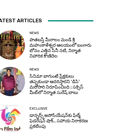
ATEST ARTICLES
NEWS
పాతబస్తీ మీరాలం మండి శ్రీ
మహంకాళేశ్వర ఆలయంలో బంగారు
బోనం ఎత్తిన సినీ నటి, నిర్మాత
నిహారిక కొణిదెల
NEWS
సినిమా బాగుంటే ప్రేక్షకులు
తప్పకుండా ఆదరిస్తారని ‘డిసి’
మరోసారి నిరూపించింది : సక్సెస్
మీట్‌లో నిర్మాత సురేష్ బాబు
EXCLUSIVE
డాన్సర్స్ అసోసియేషన్‌కు ఫిల్మ్
ఫెడరేషన్ షాక్.. సహాయ నిరాకరణ
ప్రకటింపు