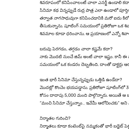
శివరూపంలో కనిపించాలంటే చాలా ఎనర్జీ ఉండాలి కదా.
సినిమా కథ విన్నప్పుడే రుద్ర పాత్ర ఎలా ఉండాలో పూర్త
తర్వాత నాగసాధువుగా కనిపించడానికి మరో ఐదు కిలోలు త
తీసుకున్నాను. షూటింగ్ సమయంలో ప్రతిరోజూ ఒక శివాల
శివమాల కూడా ధరించాను. ఆ ప్రయాణంలో ఎన్నో శివ
బరువు పెరగడం, తగ్గడం చాలా కష్టమే కదా?
నాకు మొదటి నుంచే జిమ్ అంటే చాలా ఇష్టం. కానీ ఈ పాత
సమయంలో ఒక కండరం దెబ్బతింది. దాంతో డాక్టర్లు ఆర
ఇంత భారీ సినిమా చేస్తున్నప్పుడు ఒత్తిడి ఉండేదా?
మొదట్లో కొంచెం భయపడ్డాను. ప్రతిరోజూ షూటింగ్‌లో 3
కోసం దాదాపు 5,000 మంది పాల్గొన్నారు. అయితే ఆ ఒత్
“మంచి సినిమా చేస్తున్నాం… ఇవేమీ ఆలోచించకు” అని ఎ
నిర్మాతల గురించి?
నిర్మాతలు కూడా కంటెంట్‌పై నమ్మకంతో భారీ బడ్జెట్ 