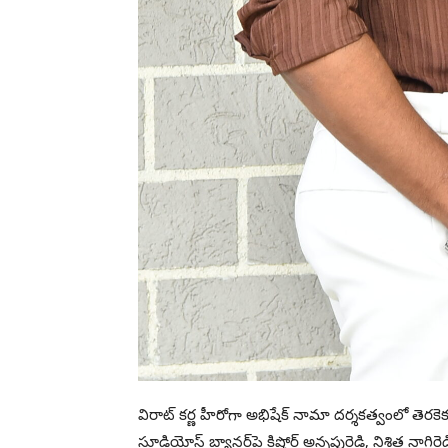
విరాట్ కర్ణ హీరోగా అభిషేక్ నామా దర్శకత్వంలో తెరకెక్కుతు
స్టూడియోస్ బ్యానర్‌పై కిషోర్ అన్నపురెడ్డి, నిశిత నాగిరెడ్