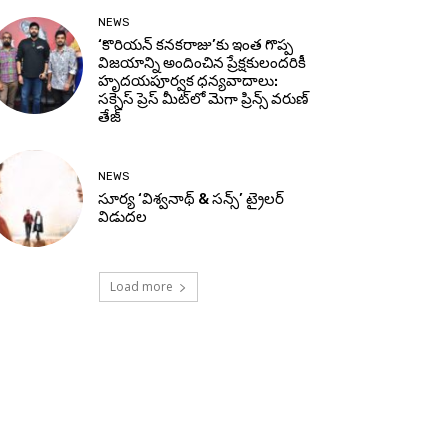
NEWS
‘కొరియన్ కనకరాజు’కు ఇంత గొప్ప
విజయాన్ని అందించిన ప్రేక్షకులందరికీ
హృదయపూర్వక ధన్యవాదాలు:
సక్సెస్ ప్రెస్ మీట్‌లో మెగా ప్రిన్స్ వరుణ్
తేజ్
NEWS
సూర్య ‘విశ్వనాథ్ & సన్స్’ ట్రైలర్
విడుదల
Load more