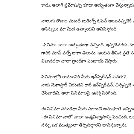
కాదు. అలాగే ప్రమోషన్స్ కూడా అద్భుతంగా చేస్తున్నారు
నాలుగు రోజుల ముందే బుకింగ్స్ ఓపెన్ అయినప్పటికీ చ
ఆశీస్సులు మా మీద ఉన్నాయని అనిపిస్తోంది.
-సినిమా చాలా అద్భుతంగా వచ్చింది. ఇప్పటివరకు చూస
గారికి మాస్ పల్స్ బాగా తెలుసు. ఆయన తీసిన ప్రతి సన్న
విజువల్‌గా చాలా గ్రాండ్‌గా ఎంజాయ్ చేస్తారు.
సినిమాల్లోకి రావడానికి మీకు ఇన్‌స్పిరేషన్ ఎవరు?
నాకు మెగాస్టార్ చిరంజీవి గారే ఇన్‌స్పిరేషన్. చిన్
చేసేవాడిని. అలా సినిమాలపై ఆసక్తి పెరిగింది.
ఈ సినిమా నటుడిగా మీకు ఎలాంటి అనుభూతి ఇచ్చిం
-ఈ సినిమా నాలో చాలా ఆత్మవిశ్వాసాన్ని పెంచింది. 
నన్ను ఒక ముత్యంలా తీర్చిదిద్దారని భావిస్తున్నాను.