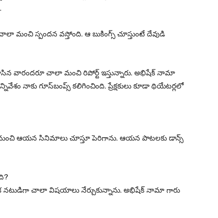
.
ాలా మంచి స్పందన వస్తోంది. ఆ బుకింగ్స్ చూస్తుంటే దేవుడి
ిన వారందరూ చాలా మంచి రిపోర్ట్ ఇస్తున్నారు. అభిషేక్ నామా
ివేశం నాకు గూస్‌బంప్స్ కలిగించింది. ప్రేక్షకులు కూడా థియేటర్లలో
నప్పటి నుంచి ఆయన సినిమాలు చూస్తూ పెరిగాను. ఆయన పాటలకు డాన్స్
ది?
ఒక నటుడిగా చాలా విషయాలు నేర్చుకున్నాను. అభిషేక్ నామా గారు