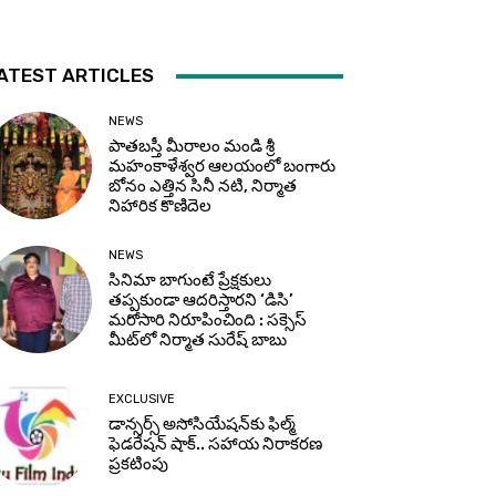
ATEST ARTICLES
NEWS
పాతబస్తీ మీరాలం మండి శ్రీ
మహంకాళేశ్వర ఆలయంలో బంగారు
బోనం ఎత్తిన సినీ నటి, నిర్మాత
నిహారిక కొణిదెల
NEWS
సినిమా బాగుంటే ప్రేక్షకులు
తప్పకుండా ఆదరిస్తారని ‘డిసి’
మరోసారి నిరూపించింది : సక్సెస్
మీట్‌లో నిర్మాత సురేష్ బాబు
EXCLUSIVE
డాన్సర్స్ అసోసియేషన్‌కు ఫిల్మ్
ఫెడరేషన్ షాక్.. సహాయ నిరాకరణ
ప్రకటింపు