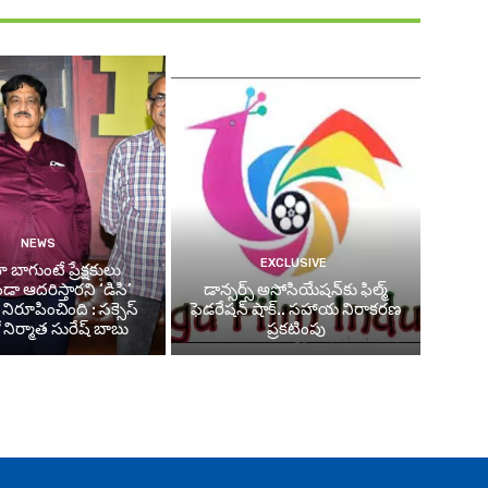
NEWS
EXCLUSIVE
 బాగుంటే ప్రేక్షకులు
డా ఆదరిస్తారని ‘డిసి’
డాన్సర్స్ అసోసియేషన్‌కు ఫిల్మ్
నిరూపించింది : సక్సెస్
ఫెడరేషన్ షాక్.. సహాయ నిరాకరణ
 నిర్మాత సురేష్ బాబు
ప్రకటింపు