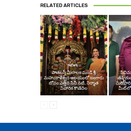
RELATED ARTICLES
NEWS
పాతబస్తీ మీరాలం మండి శ్రీ
సినిమా
మహంకాళేశ్వర ఆలయంలో బంగారు
తప్పకుం
బోనం ఎత్తిన సినీ నటి, నిర్మాత
మరోసారి 
నిహారిక కొణిదెల
మీట్‌లో