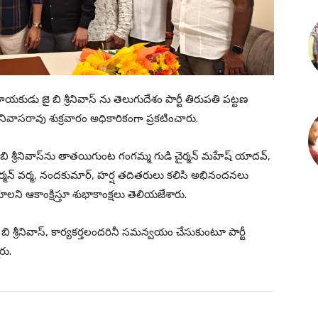
యకుడు జై బి శ్రీనివాస్ ను తెలుగుదేశం పార్టీ తిరుపతి పట్టణ
 శ్రీనివాసరావు శుక్రవారం అధికారికంగా ప్రకటించారు.
 శ్రీనివాస్‌ను తాతయిగుంట గంగమ్మ గుడి చైర్మన్ మహేష్ యాదవ్,
రా చైర్మన్ వర్మ, నందకుమార్, హర్ష తదితరులు కలిసి అభినందనలు
లని ఆకాంక్షిస్తూ శుభాకాంక్షలు తెలియజేశారు.
బి శ్రీనివాస్, కార్యకర్తలందరినీ సమన్వయం చేసుకుంటూ పార్టీ
రు.