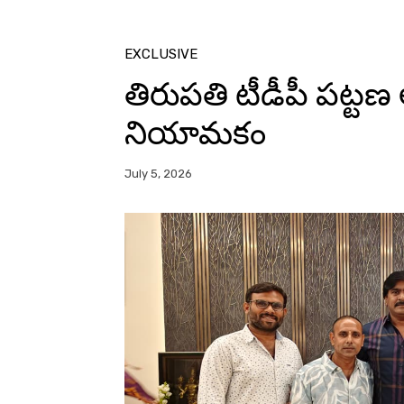
EXCLUSIVE
తిరుపతి టీడీపీ పట్టణ అధ
నియామకం
July 5, 2026