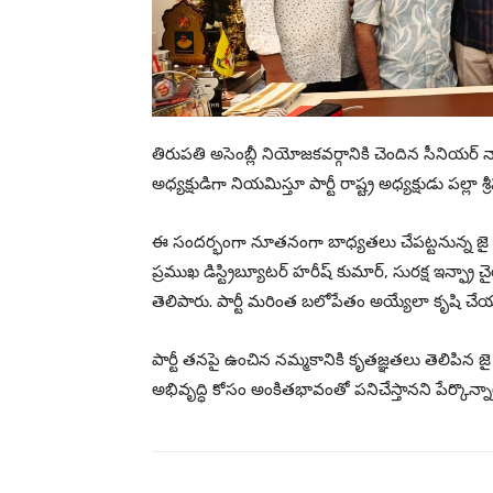
తిరుపతి అసెంబ్లీ నియోజకవర్గానికి చెందిన సీనియర్ నా
అధ్యక్షుడిగా నియమిస్తూ పార్టీ రాష్ట్ర అధ్యక్షుడు పల్లా
ఈ సందర్భంగా నూతనంగా బాధ్యతలు చేపట్టనున్న జై బి
ప్రముఖ డిస్ట్రిబ్యూటర్ హరీష్ కుమార్, సురక్ష ఇన్ఫ్
తెలిపారు. పార్టీ మరింత బలోపేతం అయ్యేలా కృషి చేయా
పార్టీ తనపై ఉంచిన నమ్మకానికి కృతజ్ఞతలు తెలిపిన జై 
అభివృద్ధి కోసం అంకితభావంతో పనిచేస్తానని పేర్కొన్నా