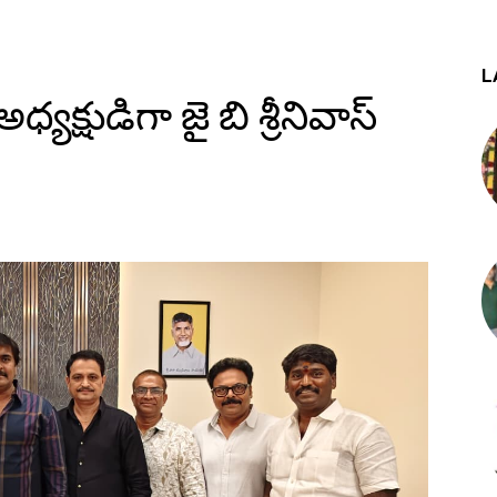
L
్యక్షుడిగా జై బి శ్రీనివాస్