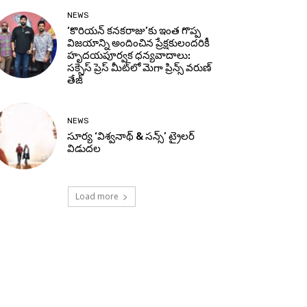
NEWS
‘కొరియన్ కనకరాజు’కు ఇంత గొప్ప
విజయాన్ని అందించిన ప్రేక్షకులందరికీ
హృదయపూర్వక ధన్యవాదాలు:
సక్సెస్ ప్రెస్ మీట్‌లో మెగా ప్రిన్స్ వరుణ్
తేజ్
NEWS
సూర్య ‘విశ్వనాథ్ & సన్స్’ ట్రైలర్
విడుదల
Load more