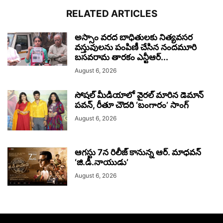
RELATED ARTICLES
అస్సాం వరద బాధితులకు నిత్యవసర
వస్తువులను పంపిణీ చేసిన నందమూరి
బసవరామ తారకం ఎన్టీఆర్...
August 6, 2026
సోషల్ మీడియాలో వైరల్ మారిన డెమాన్
పవన్, రీతూ చౌదరి ‘బంగారం’ సాంగ్
August 6, 2026
ఆగస్టు 7న రిలీజ్ కానున్న ఆర్‌. మాధవన్‌
‘జి.డి.నాయుడు’
August 6, 2026