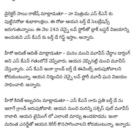
డైరెక్టర్ సాయి రాజేష్ మాట్లాడుతూ – నా మిత్రుడు ఎస్ కేఎన్ కు
పుట్టినరోజు శుభాకాంక్షలు. ఈ రోజు ఆయన బర్త్ డే సెలబ్రేషన్స్
జరుగుతున్నాయి. ఈ నెల 24న చెన్నై లవ్ స్టోరీతో బ్లాక్ బస్టర్ విజయాన్ని
అందుకుని ఎస్ కేఎన్ కు బర్త్ డే గిఫ్ట్ ఇస్తాం. అన్నారు.
హీరో అరుణ్ ఆదిత్ మాట్లాడుతూ – మనం మంచి మూవీస్ చేద్దాం డార్లింగ్
అని ఎస్ కేఎన్ గతంలోనే చెప్పేవారు. ఆయన చెప్పినట్లే మంచి మూవీస్
చేస్తున్నారు. ఎస్ కేఎన్ ఇంకా గ్రాండ్ బర్త్ డే ఈవెంట్స్ జరుపుకోవాలని
కోరుకుంటున్నా. ఆయన నిర్మించిన చెన్నై లవ్ స్టోరీ మూవీ ఘన విజయం
సాధించాలి. అన్నారు.
హీరో కిరణ్ అబ్బవరం మాట్లాడుతూ – ఎస్ కేఎన్ గారు ప్రతి బర్త్ డే ను
ఇలాగే గ్రాండ్ జరుపుకోవాలి. ఆయన నుంచి మరిన్ని సక్సెస్ పుల్ మూవీస్
రావాలి. ఆయన టైమింగ్ లో ఎలాంటి మార్పు ఉండకూడదు. ఇంకా
మరింత ఎనర్జీతో ఆయన కెరీర్ కొనసాగించాలని కోరుకుంటున్నా. అన్నారు.