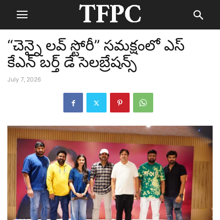
“చెన్నై లవ్ స్టోరీ” సమక్షంలో ఎస్
కేఎన్ బర్త్ డే సెలబ్రేషన్స్
July 7, 2026