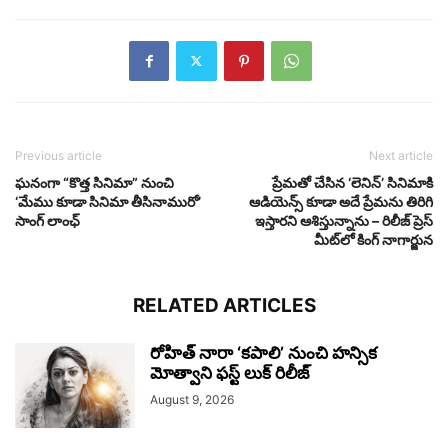
Previous article
Next article
ఘనంగా “కొత్త సినిమా” నుంచి
ప్రేమతో చేసిన ‘లెనిన్’ సినిమాకి
‘మేము కూడా సినిమా తీసినామురో’
ఆడియెన్స్ కూడా అదే ప్రేమను తిరిగి
సాంగ్ లాంఛ్
ఇస్తారని ఆశిస్తున్నాను – రిలీజ్ ప్రెస్
మీట్‌లో కింగ్ నాగార్జున
RELATED ARTICLES
రోహిత్ నారా ‘కపాలి’ నుంచి హన్సిక
మోత్వాని ఫస్ట్ లుక్ రిలీజ్
August 9, 2026