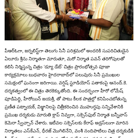
పీఆర్‌ఓగా, జర్నలిస్ట్‌గా తెలుగు సినీ పరిశ్రమలో అందరికి సుపరిచితుడైన
ఏలూరు శ్రీను నిర్మాతగా మారుతూ, మరో నిర్మాత పవన్‌ తరిగోపులతో
కలిసి నిర్మిస్తున్న చిత్రం ‘డ్యూ డేట్‌’ చిత్రం ప్రారంభోత్సవ పూజా
కార్యక్రమాలు బుధవారం హైదరాబాద్‌లో పలువురు సినీ ప్రముఖుల
సమక్షంలో ఘనంగా జరిగాయి. వర్షిష్‌ స్టూడియోస్‌ పతాకంపై ఆనంద్‌.కె.
దర్శకత్వంలో ఈ చిత్రం తెరకెక్కుతోంది. ఈ సందర్భంగా హీరో లోమేష్‌
పూడిపెద్ది, హీరోయిన్‌ జయశ్రీ‌, తో పాటు కీలక పాత్రల్లో కనిపించబోతున్న
ప్రణీత పట్నాయక్‌, విజ్క్షానిలపై చిత్రీకరించిన ముహుర్తపు సన్నివేశానికి
ప్రముఖ దర్శకుడు మారుతి క్లాప్‌ నివ్వగా, సక్సెస్‌ఫుల్ నిర్మాత బన్నీవాస్‌
కెమెరా స్వీచ్చాన్‌ చేశారు. ఇటీవల సక్సెస్‌లకు కేరాఫ్‌ అడ్రస్‌లుగా మారిన
నిర్మాతలు ఎస్‌కేఎన్‌, ధీరజ్‌ మొగిలినేని, వంశీ నందిపాటిలు చిత్ర దర్శకుడికి