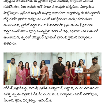
స్క్రీప్ట్‌ను అందజేశారు. ఈ ప్రారంభోత్సవ వేడుకకు, దర్శకుడు విజయ్‌
కనకమేడల, విఐ ఆనంద్‌లతో పాటు పలువురు దర్శకులు, నిర్మాతలు
పాల్గొన్నారు. ప్రజెంట్‌ బర్నింగ్‌ ఇష్యూ ఆధారంగా అల్లుకున్న ఈ కమర్షియల్‌
కోర్డ్‌ రూమ్‌ డ్రామా ఆద్యంతం ఎంతో ఆసక్తికరంగా ఉత్కంఠభరితంగా
ఉంటుందని, టైటిల్‌ దగ్గర నుంచి సినిమాలోని ప్రతి అంశం ప్రేక్షకులకు
కొత్తదనంతో పాటు పూర్తి సంతృప్తిని కలిగించే కథ, కథనాలు ఈ చిత్రంలో
ఉంటాయని, త్వరలో రెగ్యులర్‌ షూటింగ్‌ ప్రారంభిస్తామని నిర్మాతలు
తెలిపారు.
లోమేష్‌ పూడిపెద్ది, జయశ్రీ‌, ప్రణీత పట్నాయక్, విజ్క్షాని, చందు తదితరులు
నటిస్తున్న ఈ చిత్రానికి డీఓపీ: చెంచు జింక, నిర్మాతలు పవన్‌ తరిగోపుల,
ఏలూరు శ్రీను, దర్శకత్వం: ఆనంద్‌.కె.