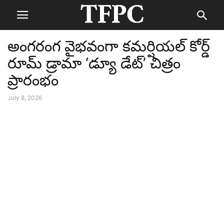
అంగరంగ వైభవంగా కమర్షియల్‌ కోర్డ్‌
రూమ్‌ డ్రామా ‘డ్యూ డేట్‌’ చిత్రం
ప్రారంభం
July 8, 2026