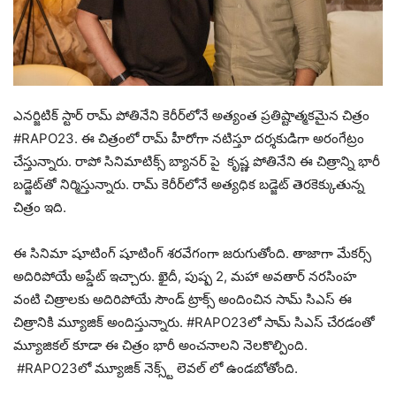
ఎనర్జిటిక్ స్టార్ రామ్ పోతినేని కెరీర్‌లోనే అత్యంత ప్రతిష్టాత్మకమైన చిత్రం
#RAPO23. ఈ చిత్రంలో రామ్ హీరోగా నటిస్తూ దర్శకుడిగా అరంగేట్రం
చేస్తున్నారు. రాపో సినిమాటిక్స్ బ్యానర్ పై కృష్ణ పోతినేని ఈ చిత్రాన్ని భారీ
బడ్జెట్‌తో నిర్మిస్తున్నారు. రామ్ కెరీర్‌లోనే అత్యధిక బడ్జెట్ తెరకెక్కుతున్న
చిత్రం ఇది.
ఈ సినిమా షూటింగ్ షూటింగ్ శరవేగంగా జరుగుతోంది. తాజాగా మేకర్స్
అదిరిపోయే అప్డేట్ ఇచ్చారు. ఖైదీ, పుష్ప 2, మహా అవతార్ నరసింహ
వంటి చిత్రాలకు అదిరిపోయే సౌండ్ ట్రాక్స్ అందించిన సామ్ సిఎస్ ఈ
చిత్రానికి మ్యూజిక్ అందిస్తున్నారు. #RAPO23లో సామ్ సిఎస్ చేరడంతో
మ్యూజికల్ కూడా ఈ చిత్రం భారీ అంచనాలని నెలకొల్పింది.
#RAPO23లో మ్యూజిక్ నెక్స్ట్ లెవల్ లో ఉండబోతోంది.