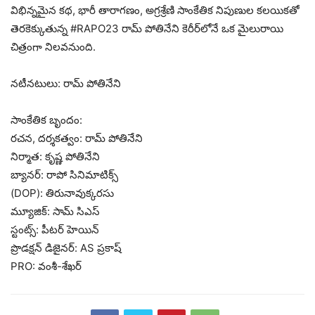
విభిన్నమైన కథ, భారీ తారాగణం, అగ్రశ్రేణి సాంకేతిక నిపుణుల కలయికతో
తెరకెక్కుతున్న #RAPO23 రామ్ పోతినేని కెరీర్‌లోనే ఒక మైలురాయి
చిత్రంగా నిలవనుంది.
నటీనటులు: రామ్ పోతినేని
సాంకేతిక బృందం:
రచన, దర్శకత్వం: రామ్ పోతినేని
నిర్మాత: కృష్ణ పోతినేని
బ్యానర్: రాపో సినిమాటిక్స్
(DOP): తిరునావుక్కరసు
మ్యూజిక్: సామ్ సిఎస్
స్టంట్స్: పీటర్ హెయిన్
ప్రొడక్షన్ డిజైనర్: AS ప్రకాష్
PRO: వంశీ-శేఖర్