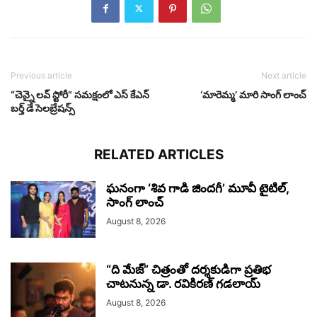
Previous article
Next article
“చెన్నై లవ్ స్టోరీ” సమక్షంలో ఎస్ కేఎన్
‘మారెమ్మ’ మారి సాంగ్ లాంచ్
బర్త్ డే సెలబ్రేషన్స్
RELATED ARTICLES
ఘనంగా ‘శివ గాడి జింద‌గీ’ మూవీ టైటిల్,
సాంగ్ లాంచ్
August 8, 2026
“ది మేజ్” చిత్రంతో దర్శకుడిగా ప్రతిభ
చాటనున్న డా. రవికిరణ్ గడలాయ్
August 8, 2026