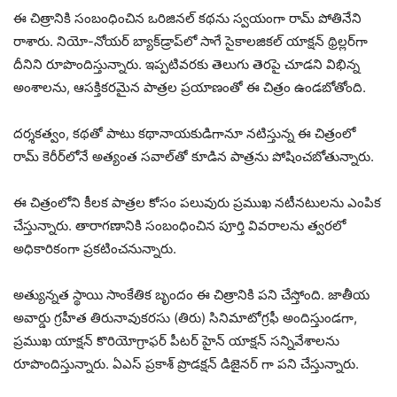
ఈ చిత్రానికి సంబంధించిన ఒరిజినల్ కథను స్వయంగా రామ్ పోతినేని
రాశారు. నియో-నోయర్ బ్యాక్‌డ్రాప్‌లో సాగే సైకాలజికల్ యాక్షన్ థ్రిల్లర్‌గా
దీనిని రూపొందిస్తున్నారు. ఇప్పటివరకు తెలుగు తెరపై చూడని విభిన్న
అంశాలను, ఆసక్తికరమైన పాత్రల ప్రయాణంతో ఈ చిత్రం ఉండబోతోంది.
దర్శకత్వం, కథతో పాటు కథానాయకుడిగానూ నటిస్తున్న ఈ చిత్రంలో
రామ్ కెరీర్‌లోనే అత్యంత సవాల్‌తో కూడిన పాత్రను పోషించబోతున్నారు.
ఈ చిత్రంలోని కీలక పాత్రల కోసం పలువురు ప్రముఖ నటీనటులను ఎంపిక
చేస్తున్నారు. తారాగణానికి సంబంధించిన పూర్తి వివరాలను త్వరలో
అధికారికంగా ప్రకటించనున్నారు.
అత్యున్నత స్థాయి సాంకేతిక బృందం ఈ చిత్రానికి పని చేస్తోంది. జాతీయ
అవార్డు గ్రహీత తిరునావుకరసు (తిరు) సినిమాటోగ్రఫీ అందిస్తుండగా,
ప్రముఖ యాక్షన్ కొరియోగ్రాఫర్ పీటర్ హైన్ యాక్షన్ సన్నివేశాలను
రూపొందిస్తున్నారు. ఏఎస్ ప్రకాశ్ ప్రొడక్షన్ డిజైనర్ గా పని చేస్తున్నారు.