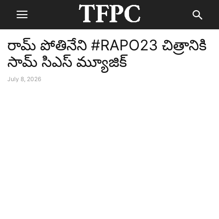
రామ్ పోతినేని #RAPO23 చిత్రానికి
సామ్ సిఎస్ మ్యూజిక్
July 8, 2026