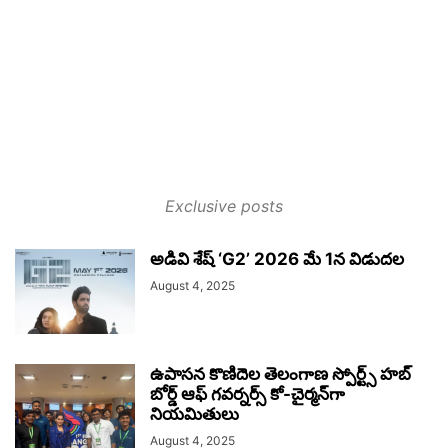
Exclusive posts
అడివి శేష్ ‘G2’ 2026 మే 1న విడుదల
August 4, 2025
ఉపాసన కొణిదెల తెలంగాణ స్పోర్ట్స్ హబ్
బోర్డ్ ఆఫ్ గవర్నర్స్ కో-చైర్మన్‌గా
నియమితులు
August 4, 2025