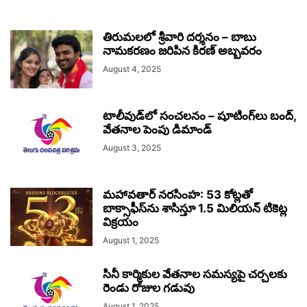
తిరుమలలో శ్రీవారి దర్శనం – బాబు
నామకరణం జరిపిన కిరణ్ అబ్బవరం
August 4, 2025
టాలీవుడ్‌లో సంచలనం – షూటింగ్‌లు బంద్,
వేతనాల పెంపు డిమాండ్
August 3, 2025
మహావతార్ నరసింహ: 53 కోట్లతో
బాక్సాఫీస్‌ను శాసిస్తూ 1.5 మిలియన్ టికెట్ల
విక్రయం
August 1, 2025
సినీ కార్మికుల వేతనాల సమస్యపై చర్చలకు
రెండు రోజుల గడువు
August 1, 2025