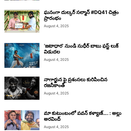
ఘనంగా దుల్కర్ సల్మాన్ #DQ41 చిత్రం
ప్రారంభం
August 4, 2025
‘జటాధార’ నుండి సుధీర్ బాబు ఫస్ట్ లుక్
విడుదల
August 4, 2025
నాగార్జున పై ప్రశంసలు కురిపించిన
రజనీకాంత్‌
August 4, 2025
మా కుటుంబంలో పవన్ కళ్యాణ్…. : అల్లు
అరవింద్
August 4, 2025