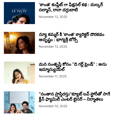
‘కాంత’ కంప్లీట్ గా ఫిక్షనల్ కథ : దుల్కర్
సల్మాన్, రానా దగ్గుబాటి
November 12, 2025
న్యూ కమ్మర్ కి ‘కాంత’ క్యారెక్టర్ దొరకడం
అదృష్టం : భాగ్యశ్రీ బోర్సే
November 12, 2025
మన సంతృప్తి కోసం “ది గర్ల్ ఫ్రెండ్” : అను
ఇమ్మాన్యుయేల్
November 11, 2025
“సంతాన ప్రాప్తిరస్తు”క్యూట్ లవ్ స్టోరీతో సాగే
క్లీన్ ఫ్యామిలీ ఎంటర్ టైనర్ – నిర్మాతలు
November 10, 2025