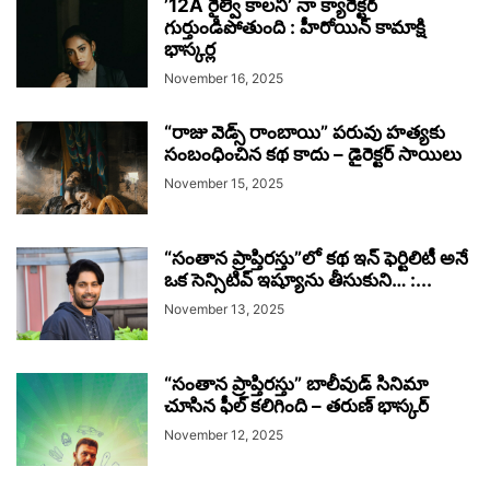
’12A రైల్వే కాలనీ’ నా క్యారెక్టర్
గుర్తుండిపోతుంది : హీరోయిన్ కామాక్షి
భాస్కర్ల
November 16, 2025
“రాజు వెడ్స్ రాంబాయి” పరువు హత్యకు
సంబంధించిన కథ కాదు – డైరెక్టర్ సాయిలు
November 15, 2025
“సంతాన ప్రాప్తిరస్తు”లో కథ ఇన్ ఫెర్టిలిటీ అనే
ఒక సెన్సిటివ్ ఇష్యూను తీసుకుని… :...
November 13, 2025
“సంతాన ప్రాప్తిరస్తు” బాలీవుడ్ సినిమా
చూసిన ఫీల్ కలిగింది – తరుణ్ భాస్కర్
November 12, 2025