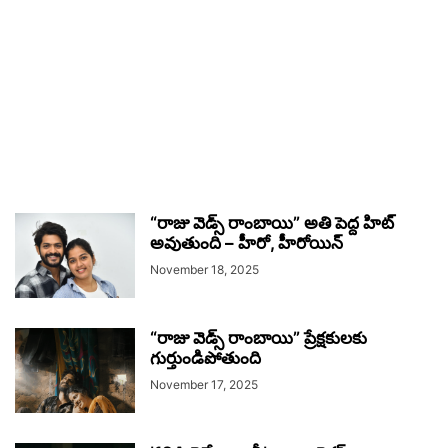
“రాజు వెడ్స్ రాంబాయి” అతి పెద్ద హిట్
అవుతుంది – హీరో, హీరోయిన్
November 18, 2025
“రాజు వెడ్స్ రాంబాయి” ప్రేక్షకులకు
గుర్తుండిపోతుంది
November 17, 2025