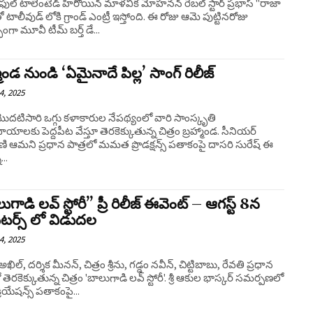
ఫుల్ టాలెంటెడ్ హీరోయిన్ మాళవిక మోహనన్ రెబల్ స్టార్ ప్రభాస్ "రాజా
 టాలీవుడ్ లోకి గ్రాండ్ ఎంట్రీ ఇస్తోంది. ఈ రోజు ఆమె పుట్టినరోజు
ంగా మూవీ టీమ్ బర్త్ డే...
మాండ నుండి ‘ఏమైనాదే పిల్ల’ సాంగ్ రిలీజ్
4, 2025
ొదటిసారి ఒగ్గు కళాకారుల నేపథ్యంలో వారి సాంస్కృతి
దాయాలకు పెద్దపీట వేస్తూ తెరకెక్కుతున్న చిత్రం బ్రహ్మాండ. సీనియర్
 ఆమని ప్రధాన పాత్రలో మమత ప్రొడక్షన్స్ పతాకంపై దాసరి సురేష్ ఈ
...
గాడి లవ్ స్టోరీ” ప్రీ రిలీజ్ ఈవెంట్ – ఆగస్ట్ 8న
టర్స్ లో విడుదల
4, 2025
ిల్, దర్శిక మీనన్, చిత్రం శ్రీను, గడ్డం నవీన్, చిట్టిబాబు, రేవతి ప్రధాన
లో తెరకెక్కుతున్న చిత్రం 'బాలుగాడి లవ్ స్టోరీ'. శ్రీ ఆకుల భాస్కర్ సమర్పణలో
రియేషన్స్ పతాకంపై...