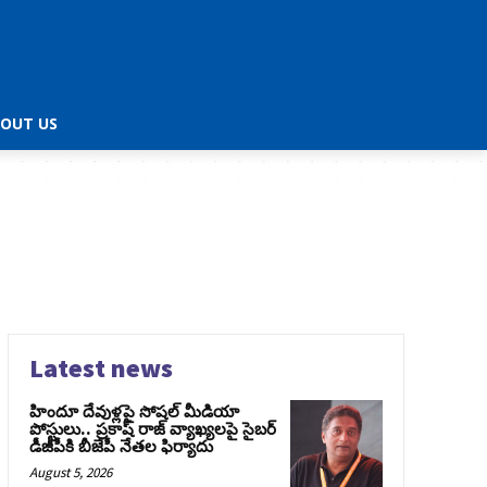
OUT US
Latest news
హిందూ దేవుళ్లపై సోషల్ మీడియా
పోస్టులు.. ప్రకాష్ రాజ్ వ్యాఖ్యలపై సైబర్
డీజీపీకి బీజేపీ నేతల ఫిర్యాదు
August 5, 2026