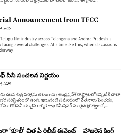
ెట్టింది. నగరంలోని ట్రైడెంట్ హోటల్‌లో జరిగిన ఈ గ్రాండ్...
icial Announcement from TFCC
4, 2025
 Telugu film industry across Telangana and Andhra Pradesh is
y facing several challenges. At a time like this, when discussions
derway...
్ సిసి సంచలన నిర్ణయం
4, 2025
ుగు చలన చిత్ర పరిశ్రమ తెలంగాణ / ఆంధ్రప్రదేశ్ రాష్ట్రాలలో ఇప్పటికే చాలా
దికర పరిస్థితులలో ఉంది. ఇటువంటి సమయంలో వేతనాలు పెంచడం,
నూ గౌరవనీయులైన కార్మిక శాఖ కమీషనర్ మార్గదర్శకత్వంలో,...
ా ‘కూలీ’ చిత్ర ప్రీ రిలీజ్ ఈవెంట్ – హాజరైన కింగ్