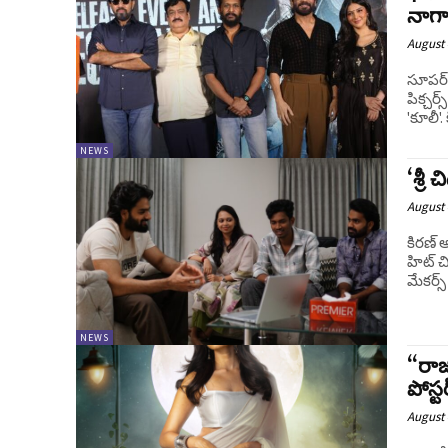
నాగా
August 
సూపర్ స
పిక్చర్
'కూలీ'.
NEWS
‘శ్రీ
August 
కిరణ్‌ 
హిట్‌ చ
మేకర్స్
NEWS
“రాజ
పోస్ట
August 