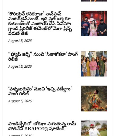
‘కొరియన్ కనకరాజు’ నాన్‌స్టాప్
ఎంటర్‌టైన్‌మెంట్. ఇది ప్రతి ఒక్కరూ
కుటుంబంతో ఎంజాయ్ చేసే సినిమా:
గ్రాండ్ ప్రీరిలీజ్ ఈవెంట్‌లో మెగా ప్రిన్స్
వరుణ్ తేజ్
August 5, 2026
“హ్యాపీ జర్నీ” నుంచి ‘సీతాకోకలా’ సాంగ్
రిలీజ్
August 5, 2026
‘పళ్ళబురుసు’ నుంచి ‘ఇచ్చి పడేద్దాం’
సాంగ్ రిలీజ్
August 5, 2026
పాండిచ్చేరిలో జోరుగా సాగుతున్న రామ్
పోతినేని #RAPO23 షూటింగ్
August 5, 2026