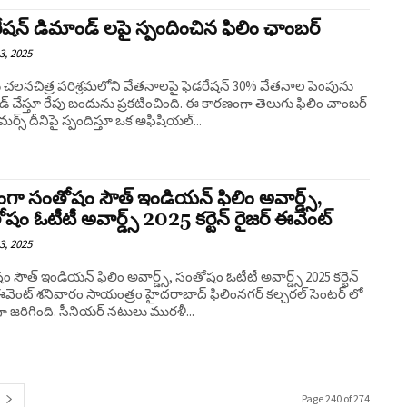
ేషన్ డిమాండ్ లపై స్పందించిన ఫిలిం ఛాంబర్
3, 2025
 చలనచిత్ర పరిశ్రమలోని వేతనాలపై ఫెడరేషన్ 30% వేతనాల పెంపును
్ చేస్తూ రేపు బందును ప్రకటించింది. ఈ కారణంగా తెలుగు ఫిలిం చాంబర్
మర్స్ దీనిపై స్పందిస్తూ ఒక అఫీషియల్...
ా సంతోషం సౌత్ ఇండియన్ ఫిలిం అవార్డ్స్,
షం ఓటీటీ అవార్డ్స్ 2025 కర్టెన్ రైజర్ ఈవెంట్
3, 2025
 సౌత్ ఇండియన్ ఫిలిం అవార్డ్స్, సంతోషం ఓటీటీ అవార్డ్స్ 2025 కర్టెన్
ఈవెంట్ శనివారం సాయంత్రం హైదరాబాద్ ఫిలింనగర్ కల్చరల్ సెంటర్ లో
జరిగింది. సీనియర్ నటులు మురళీ...
Page 240 of 274