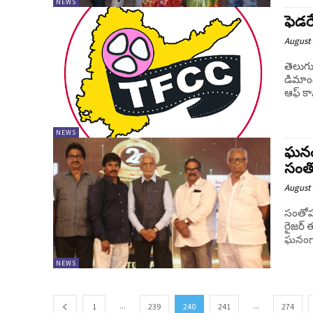
NEWS
ఫెడర
August 
తెలుగు
డిమాండ
ఆఫ్ కా
NEWS
ఘనంగ
సంతో
August 
సంతోషం
రైజర్ 
ఘనంగా 
NEWS
...
...
1
239
240
241
274