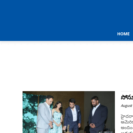
HOME
సోనూ
August 
హైదరాబ
అమెరిక
అందించా