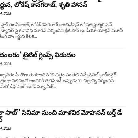
ర్జున, లోకేష్ కానగరాజ్, శృతి హాసన్
4, 2025
్టార్ రజనీకాంత్, లోకేశ్ కనగరాజ్ కాంబినేషన్ లో ప్రతిష్టాత్మక సన్
స్ బ్యానర్ పై కళానిధి మారన్ నిర్మించిన క్రేజీ పాన్ ఇండియా యాక్షన్ మూవీ
 కింగ్ నాగార్జున కీలక...
 చిదంబరం’ టైటిల్‌ గ్లింప్స్‌ విడుదల
4, 2025
అబ్బవరం హీరోగా రూపొందిన 'క' చిత్రం ఎంతటి సన్సేషనల్‌ బ్లాక్‌బస్టర్‌
ిత్రంగా నిలిచిందో అందరికి తెలిసిందే. ఇప్పుడు 'క' చిత్రాన్ని నిర్మించిన
‌ మరో డిఫరెంట్‌ అండ్‌ న్యూ ఏజ్‌...
ా సాబ్” సినిమా నుంచి మాళవిక మోహనన్ బర్త్ డే
ర్
4, 2025