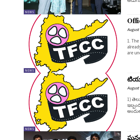
అడుగుప
NEWS
Off
August 
1. The
alread
are un
NEWS
టియఫ
August 
1) తెల
ఇబ్బం
అందులో
NEWS
ఘనంగ