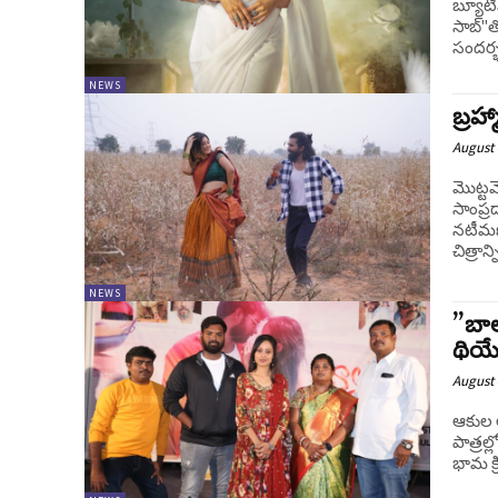
బ్యూటి
సాబ్"తో
సందర్భ
NEWS
బ్రహ్
August 
మొట్టమ
సాంప్ర
నటీమణి
చిత్రాన్ని
NEWS
”బాలు
థియే
August 
ఆకుల అఖ
పాత్రల్
భామ క్