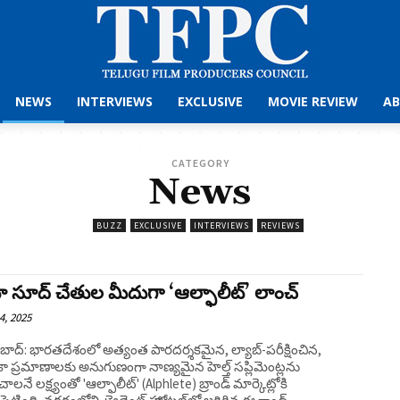
NEWS
INTERVIEWS
EXCLUSIVE
MOVIE REVIEW
AB
CATEGORY
News
BUZZ
EXCLUSIVE
INTERVIEWS
REVIEWS
 సూద్ చేతుల మీదుగా ‘ఆల్ఫాలీట్’ లాంచ్
4, 2025
ాద్: భారతదేశంలో అత్యంత పారదర్శకమైన, ల్యాబ్-పరీక్షించిన,
ా ప్రమాణాలకు అనుగుణంగా నాణ్యమైన హెల్త్ సప్లిమెంట్లను
లనే లక్ష్యంతో 'ఆల్ఫాలీట్' (Alphlete) బ్రాండ్ మార్కెట్లోకి