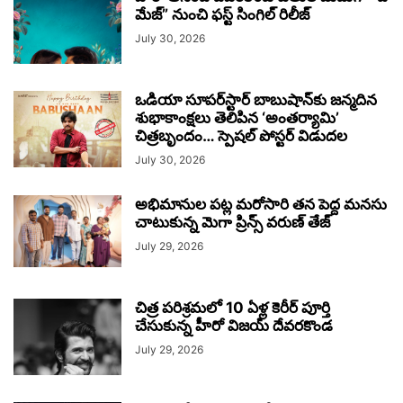
మేజ్” నుంచి ఫస్ట్ సింగిల్ రిలీజ్
July 30, 2026
ఒడియా సూపర్‌స్టార్ బాబుషాన్‌కు జన్మదిన
శుభాకాంక్షలు తెలిపిన ‘అంతర్యామి’
చిత్రబృందం… స్పెషల్ పోస్టర్ విడుదల
July 30, 2026
అభిమానుల పట్ల మరోసారి తన పెద్ద మనసు
చాటుకున్న మెగా ప్రిన్స్ వరుణ్ తేజ్
July 29, 2026
చిత్ర పరిశ్రమలో 10 ఏళ్ల కెరీర్ పూర్తి
చేసుకున్న హీరో విజయ్ దేవరకొండ
July 29, 2026