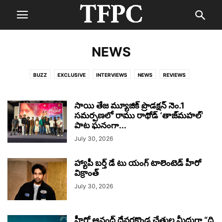
NEWS
BUZZ
EXCLUSIVE
INTERVIEWS
NEWS
REVIEWS
సాయి తేజ మ్యూజిక్ ప్రొడక్షన్ నెం.1
సమర్పణలో రాము రాథోడ్ ‘తాజ్‌మహల్’
పాట ఘనంగా...
July 30, 2026
హ్యాపీ బర్త్ డే టు యంగ్ టాలెంటెడ్ హీరో
విక్రాంత్
July 30, 2026
హీరో ఆనంద్ దేవరకొండ చేతుల మీదుగా “ది