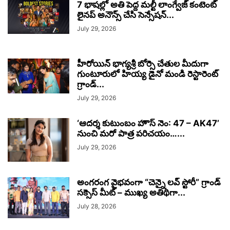
7 భాష‌ల్లో అతి పెద్ద మ‌ల్టీ లాంగ్వేజ్ కంటెంట్
లైన‌ప్ అనౌన్స్ చేసి సెన్సేష‌న్...
July 29, 2026
హీరోయిన్ భాగ్యశ్రీ బోర్సె చేతుల మీదుగా
గుంటూరులో హియ్య డైనో మండి రెస్టారెంట్
గ్రాండ్...
July 29, 2026
‘ఆదర్శ కుటుంబం హౌస్ నెం: 47 – AK47’
నుంచి మరో పాత్ర పరిచయం…...
July 29, 2026
అంగరంగ వైభవంగా “చెన్నై లవ్ స్టోరీ” గ్రాండ్
సక్సెస్ మీట్ – ముఖ్య అతిథిగా...
July 28, 2026