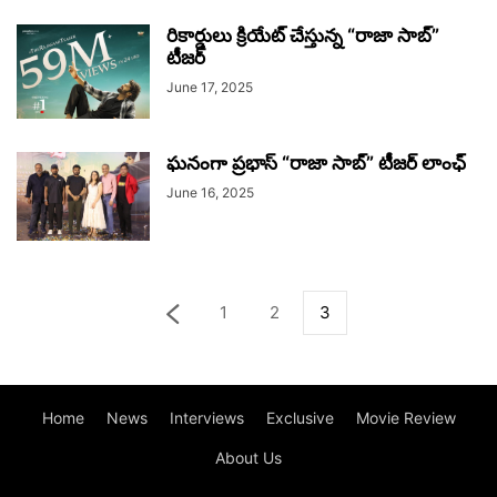
రికార్డులు క్రియేట్ చేస్తున్న “రాజా సాబ్”
టీజర్
June 17, 2025
ఘనంగా ప్రభాస్ “రాజా సాబ్” టీజర్ లాంఛ్
June 16, 2025
1
2
3
Home
News
Interviews
Exclusive
Movie Review
About Us