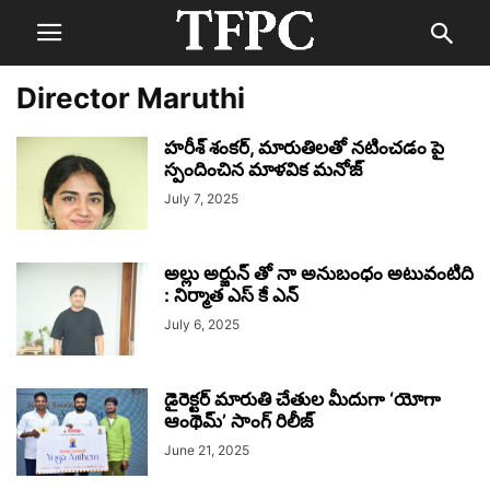
Director Maruthi
హరీశ్‌ శంకర్‌, మారుతిలతో నటించడం పై
స్పందించిన మాళవిక మనోజ్‌
July 7, 2025
అల్లు అర్జున్ తో నా అనుబంధం అటువంటిది
: నిర్మాత ఎస్ కే ఎన్
July 6, 2025
డైరెక్టర్ మారుతి చేతుల మీదుగా ‘యోగా
ఆంథెమ్’ సాంగ్ రిలీజ్
June 21, 2025