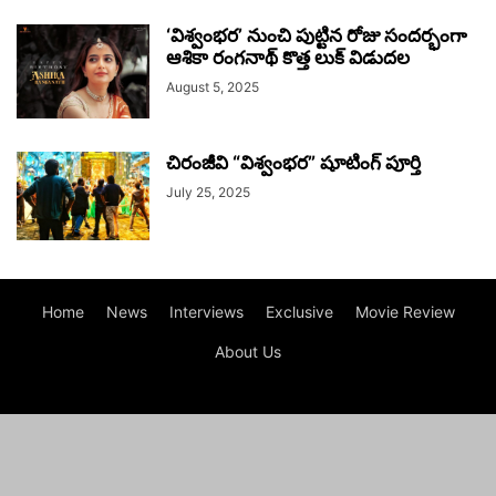
‘విశ్వంభర’ నుంచి పుట్టిన రోజు సందర్భంగా
ఆశికా రంగనాథ్ కొత్త లుక్ విడుదల
August 5, 2025
చిరంజీవి “విశ్వంభర” షూటింగ్ పూర్తి
July 25, 2025
Home
News
Interviews
Exclusive
Movie Review
About Us