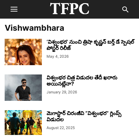
Vishwambhara
‘విశ్వంభర’ నుంచి త్రిషా కృష్ణన్‌ బర్త్ డే స్పెషల్
పోస్టర్ రిలీజ్
May 4, 2026
విశ్వంభర చిత్ర విడుదల తేదీ ఖరారు
అయినట్లేనా?
January 29, 2026
మెగాస్టార్ చిరంజీవి “విశ్వంభర” గ్లింప్స్‌
విడుదల
August 22, 2025