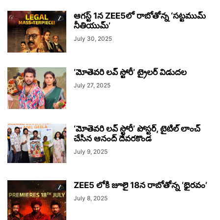
ఆగస్ట్ 1న ZEE5లో రాబోతోన్న ‘సట్టముమ్
నీతియుమ్’
July 30, 2025
‘మోతెవరి లవ్ స్టోరీ’ ట్రైలర్‌‌ విడుదల
July 27, 2025
‘మోతెవరి లవ్ స్టోరీ’ పోస్టర్, టైటిల్ లాంచ్
చేసిన ఆనంద్ దేవరకొండ
July 9, 2025
ZEE5 లోకి జూలై 18న రాబోతోన్న ‘భైరవం’
July 8, 2025