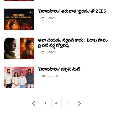
‘విరాటపాలెం’ తరువాత ‘భైరవం’తో ZEE5
July 3, 2025
అలా చేయడం సరైనది కాదు : విరాట పాలెం
పై నటి వర్ష బొల్లమ్మ
July 3, 2025
‘విరాటపాలెం’ సక్సెస్ మీట్‌
June 29, 2025
3
4
5