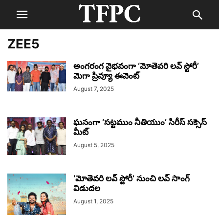
ZEE5
అంగరంగ వైభవంగా ‘మోతెవరి లవ్ స్టోరీ’
మెగా ప్రివ్యూ ఈవెంట్‌
August 7, 2025
ఘనంగా ‘సట్టముం నీతియుం’ సిరీస్‌ సక్సెస్
మీట్‌
August 5, 2025
‘మోతెవరి లవ్ స్టోరీ’ నుంచి ల‌వ్ సాంగ్
విడుద‌ల
August 1, 2025