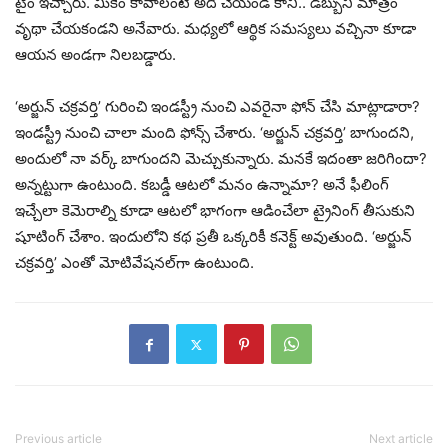
టైం ఇచ్చారు. మీకేం కావాలంటే అది చేయండి కానీ.. డబ్బుని మాత్రం
వృథా చేయకండని అనేవారు. మధ్యలో ఆర్థిక సమస్యలు వచ్చినా కూడా
ఆయన అండగా నిలబడ్డారు.
‘అర్జున్ చక్రవర్తి’ గురించి ఇండస్ట్రీ నుంచి ఎవరైనా ఫోన్ చేసి మాట్లాడారా?
ఇండస్ట్రీ నుంచి చాలా మంది ఫోన్స్ చేశారు. ‘అర్జున్ చక్రవర్తి’ బాగుందని,
అందులో నా వర్క్ బాగుందని మెచ్చుకున్నారు. మనకే ఇదంతా జరిగిందా?
అన్నట్టుగా ఉంటుంది. కబడ్డీ ఆటలో మనం ఉన్నామా? అనే ఫీలింగ్
ఇచ్చేలా కెమెరాల్ని కూడా ఆటలో భాగంగా ఆడించేలా ట్రైనింగ్ తీసుకుని
షూటింగ్ చేశాం. ఇందులోని కథ ప్రతీ ఒక్కరికీ కనెక్ట్ అవుతుంది. ‘అర్జున్
చక్రవర్తి’ ఎంతో మోటివేషనల్‌గా ఉంటుంది.
Previous article
Next article