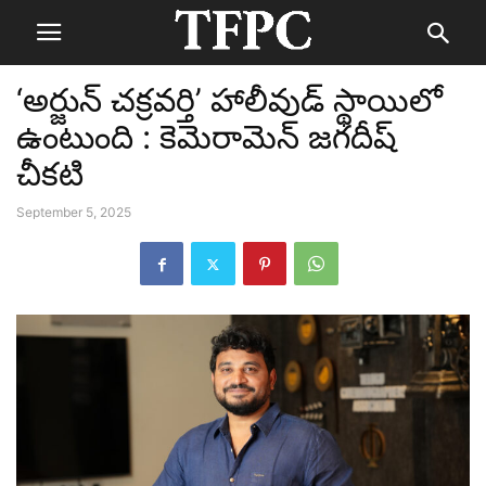
‘అర్జున్ చక్రవర్తి’ హాలీవుడ్ స్థాయిలో
ఉంటుంది : కెమెరామెన్ జగదీష్
చీకటి
September 5, 2025