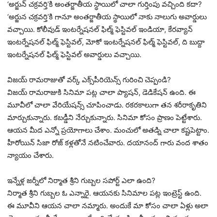
‘అర్జున్ చక్రవర్తి’కి అంతర్జాతీయ స్థాయిలో చాలా గుర్తింపు వచ్చింది కదా?
‘అర్జున చక్రవర్తి’కి గానూ అంతర్జాతీయ స్థాయిలో నాకు నాలుగు అవార్డులు
వచ్చాయి. కోలీవుడ్ ఇంటర్నేషనల్ ఫిల్మ్ ఫెస్టివల్ ఇండియా, కేరవ్యాన్
ఇంటర్నేషనల్ ఫిల్మ్ ఫెస్టివల్, మోకో ఇంటర్నేషనల్ ఫిల్మ్ ఫెస్టివల్, ది బుద్దా
ఇంటర్నేషనల్ ఫిల్మ్ ఫెస్టివల్ అవార్డులు వచ్చాయి.
విజయ్ రామరాజుతో వర్క్ ఎక్స్‌పీరియెన్స్ గురించి చెప్పండి?
విజయ్ రామరాజుకి సినిమా పట్ల చాలా ప్యాషన్, డెడికేషన్ ఉంది. ఈ
మూవీలో చాలా వేరియేషన్స్ చూపించాడు. రకరకాలుగా తన శరీరాకృతిని
మార్చుకున్నారు. కబడ్డీని నేర్చుకున్నారు. సినిమా కోసం ప్రాణం పెట్టేశారు.
ఆయన మీద ఎన్నో ప్రయోగాలు చేశాం. మంచులో అతడ్ని చాలా కష్టపెట్టాం.
హీరోయిన్ సిజా రోజ్ కళ్లతోనే నటించేవారు. దయానంద్ గారు వంద శాతం
న్యాయం చేశారు.
ఇన్నేళ్ల జర్నీలో నిర్మాత శ్రీని గుబ్బల సపోర్ట్ ఎలా ఉంది?
నిర్మాత శ్రీని గుబ్బల ఓ ఎన్నారై. ఆయనకు సినిమాల పట్ల ఇంట్రెస్ట్ ఉంది.
ఈ మూవీని ఆయన చాలా నమ్మారు. అందుకే మా కోసం చాలా ఏళ్లు అలా