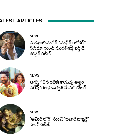
ATEST ARTICLES
NEWS
సుడిగాలి సుధీర్ “సుధీర్స్ జోకర్”
సినిమా నుంచి మురళీశర్మ బర్త్ డే
పోస్టర్ రిలీజ్
NEWS
ఆగస్ట్ 10న రిలీజ్ కానున్న అల్లరి
నరేష్ ‘రంభ ఊర్వశి మేనక’ టీజర్
NEWS
‘అమీర్ లోగ్’ నుంచి ‘బజారే బ్యాన్జో’
సాంగ్ రిలీజ్