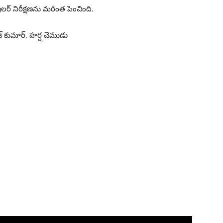
లర్ నిరీక్షణను మరింత పెంచింది.
జ్ కుమార్, హర్ష చెముడు