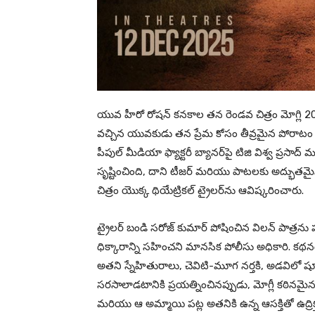
యువ హీరో రోషన్ కనకాల తన రెండవ చిత్రం మోగ్లి 20
వచ్చిన యువకుడు తన ప్రేమ కోసం తీవ్రమైన పోరాటం చే
పీపుల్ మీడియా ఫ్యాక్టరీ బ్యానర్‌పై టిజి విశ్వ ప్రసాద
సృష్టించింది, దాని టీజర్ మరియు పాటలకు అద్భుతమై
చిత్రం యొక్క థియేట్రికల్ ట్రైలర్‌ను ఆవిష్కరించారు.
ట్రైలర్ బండి సరోజ్ కుమార్ పోషించిన విలన్ పాత్
ధిక్కారాన్ని సహించని మానసిక పోలీసు అధికారి. కథ
అతని స్నేహితురాలు, చెవిటి-మూగ నర్తకి, అడవిలో షూట
సరసాలాడటానికి ప్రయత్నించినప్పుడు, మోగ్లీ కఠినమైన 
మరియు ఆ అమ్మాయి పట్ల అతనికి ఉన్న ఆసక్తితో ఉద్రి