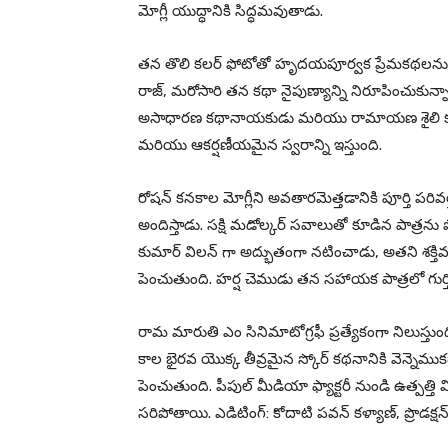
మోగ్లీ యుద్ధానికి సిద్ధమవుతాడు.
తన తొలి కలర్ ఫోటోతో హృదయపూర్వక ప్రేమకథలను రూప
రాజ్, మరోసారి తన కథా నైపుణ్యాన్ని నిరూపించుకున్నా
అసాధారణ కథానాయకుడు మరియు రామాయణ శైలి కథనం 
మరియు ఆకర్షణీయమైన స్వరాన్ని ఇస్తుంది.
రోషన్ కనకాల మోగ్లీని అవతారమెత్తడానికి పూర్తి పరివ
అందిస్తాడు. సక్షి మడోల్కర్ సవాలుతో కూడిన పాత్రను 
కుమార్ విలన్ గా అద్భుతంగా నటించాడు, అతని శక్త
పెంచుతుంది. హర్ష చెముడు తన సహాయక పాత్రలో గుర్త
రామ మారుతి ఎం సినిమాటోగ్రఫీ ప్రత్యేకంగా నిలుస్తుం
కాల భైరవ యొక్క తీవ్రమైన స్కోర్ కథనానికి వెన్నె
పెంచుతుంది. పీపుల్ మీడియా ఫ్యాక్టరీ నుండి ఉత్పత్
సరిపోతాయి. ఎడిటింగ్: కోదాటి పవన్ కళ్యాణ్, ప్రొడక్షన