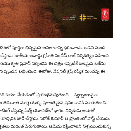
25లో పూర్తిగా భిన్నమైన అవతారాన్ని ధరించాడు, అడవి నుండి
స్తాడు. జాతీయ అవార్డు గ్రహీత సందీప్ రాజ్ దర్శకత్వం వహించి,
్ మరియు కృతి ప్రసాద్ నిర్మించిన ఈ చిత్రం ఇప్పటికే బలమైన బజ్‌ను
న స్పందన లభించింది. ఈరోజు, నేషనల్ క్రష్ రష్మిక మందన్న ఈ
రను పరిచయం చేయడంతో ప్రారంభమవుతుంది – స్వల్పంగానైనా
నం తరువాత మోగ్లి యొక్క ప్రశాంతమైన ప్రపంచానికి మారుతుంది.
ింగ్ చేస్తున్న ఫిల్మ్ యూనిట్‌లో భాగం. దర్శకుడు ఆమెతో
హెచ్చరిక జారీ చేస్తాడు. సరోజ్ కుమార్ ఆ ప్రాంతంలో పోస్ట్ చేయడం
క్తతలు మరింత పెరుగుతాయి. ఆమెను రక్షించాలని నిశ్చయించుకున్న