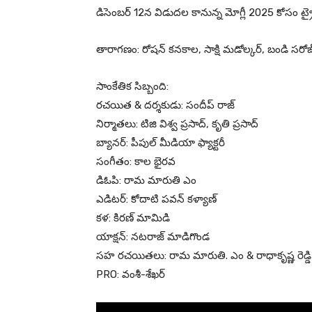
డిసెంబర్ 12న విడుదల కానున్న మోగ్లీ 2025 కోసం ట్రై
తారాగణం: రోషన్ కనకాల, సాక్షి మడోల్కర్, బండి సరో
సాంకేతిక సిబ్బంది:
రచయిత & దర్శకుడు: సందీప్ రాజ్
నిర్మాతలు: టిజి విశ్వ ప్రసాద్, కృతి ప్రసాద్
బ్యానర్: పీపుల్ మీడియా ఫ్యాక్టరీ
సంగీతం: కాల భైరవ
డిఓపి: రామ మారుతి ఎం
ఎడిటర్: కోదాటి పవన్ కళ్యాణ్
కళ: కిరణ్ మామిడి
యాక్షన్: నటరాజ్ మాడిగొండ
సహ రచయితలు: రామ మారుతి. ఎం & రాధాకృష్ణ రెడ్డి
PRO: వంశీ-శేఖర్