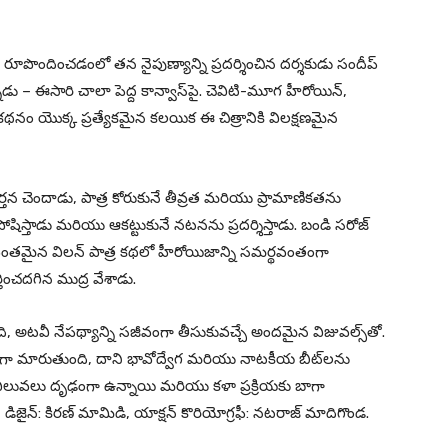
ొందించడంలో తన నైపుణ్యాన్ని ప్రదర్శించిన దర్శకుడు సందీప్
డు – ఈసారి చాలా పెద్ద కాన్వాస్‌పై. చెవిటి-మూగ హీరోయిన్,
యొక్క ప్రత్యేకమైన కలయిక ఈ చిత్రానికి విలక్షణమైన
ర్తన చెందాడు, పాత్ర కోరుకునే తీవ్రత మరియు ప్రామాణికతను
పోషిస్తాడు మరియు ఆకట్టుకునే నటనను ప్రదర్శిస్తాడు. బండి సరోజ్
ివంతమైన విలన్ పాత్ర కథలో హీరోయిజాన్ని సమర్థవంతంగా
ించదగిన ముద్ర వేశాడు.
ది, అటవీ నేపథ్యాన్ని సజీవంగా తీసుకువచ్చే అందమైన విజువల్స్‌తో.
ముకగా మారుతుంది, దాని భావోద్వేగ మరియు నాటకీయ బీట్‌లను
తి విలువలు దృఢంగా ఉన్నాయి మరియు కళా ప్రక్రియకు బాగా
్ డిజైన్: కిరణ్ మామిడి, యాక్షన్ కొరియోగ్రఫీ: నటరాజ్ మాదిగొండ.