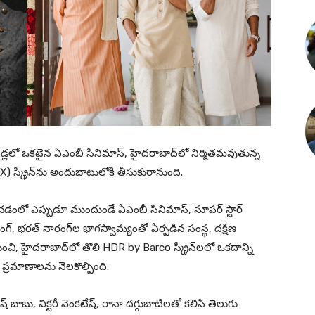
్రాండ్లలో ఒకటైన ఏఎంబీ సినిమాస్, హైదరాబాద్‌లో నిర్మితమవుతున్న
(IMAX) స్క్రీన్‌ను అందుబాటులోకి తీసుకురానుంది.
ించడంలో ఎప్పుడూ ముందుండే ఏఎంబీ సినిమాస్, సూపర్ స్టార్
్, భరత్ నారంగ్‌ల భాగస్వామ్యంతో ఏర్పడిన సంస్థ, దక్షిణ
చి, హైదరాబాద్‌లో తొలి HDR by Barco స్క్రీన్‌లలో ఒకదాన్ని
 ప్రమాణాలను నెలకొల్పింది.
 బాబు, విక్టరీ వెంకటేష్, రానా దగ్గుబాటిలతో కలిసి తెలుగు