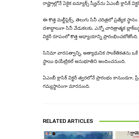
రాష్ట్రాల్లోనే ఏకైక ఐమ్యాక్స్ స్క్రీన్‌ను ఏఎంబీ క్లాసిక్ 
ఈ కొత్త మల్టీప్లెక్స్, తెలుగు సినీ చరిత్రలో ప్రత్యేక 
దశాబ్దాలుగా సినీ వేడుకలకు, ఎన్నో చారిత్రాత్మక బ్లాక్
విక్టరీ రూపంలో కొత్త అధ్యాయాన్ని ప్రారంభించబోతోంది.
సినిమా వారసత్వాన్ని, అత్యాధునిక సాంకేతికతను ఒకే వేద
స్థాయి థియేట్రికల్ అనుభూతిని అందించనుంది.
ఏఎంబీ క్లాసిక్ విక్టరీ త్వరలోనే ప్రారంభం కానుండగా
గమ్యస్థానంగా మారనుంది.
RELATED ARTICLES