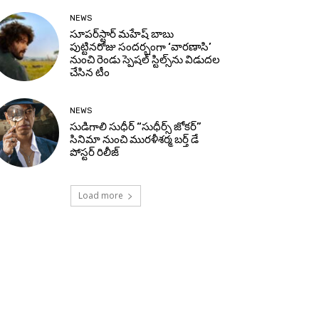
NEWS
సూప‌ర్‌స్టార్ మహేష్ బాబు
పుట్టినరోజు సందర్భంగా ‘వారణాసి’
నుంచి రెండు స్పెషల్ స్టిల్స్‌ను విడుదల
చేసిన టీం
NEWS
సుడిగాలి సుధీర్ “సుధీర్స్ జోకర్”
సినిమా నుంచి మురళీశర్మ బర్త్ డే
పోస్టర్ రిలీజ్
Load more