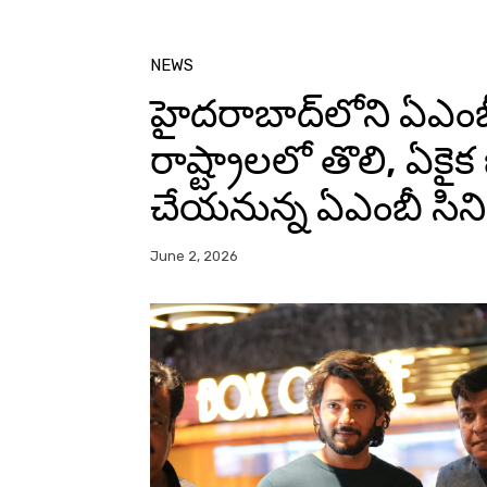
NEWS
హైదరాబాద్‌లోని ఏఎంబీ క
రాష్ట్రాలలో తొలి, ఏకైక 
చేయనున్న ఏఎంబీ సిన
June 2, 2026