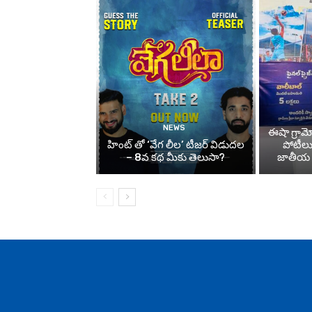
NEWS
ఈషా గ్రామోత
హింట్ తో ‘వేగ లీల’ టీజర్ విడుదల
పోటీల
– 8వ కథ మీకు తెలుసా?
జాతీయ స