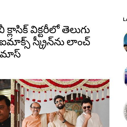
L
్లాసిక్ విక్టరీలో తెలుగు
ఐమాక్స్ స్క్రీన్‌ను లాంచ్
ిమాస్