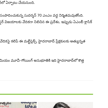
విక్టరీలో ఏర్పాటు చేయనుంది.
స్థానం సంపాదించుకున్న సుదర్శన్ 70 ఎంఎం వద్ద నిర్మితమవుతోంది.
‌బస్టర్ విజయాలకు వేదికగా నిలిచిన ఈ ప్రదేశం, ఇప్పుడు ఏఎంబీ క్లాసిక్
ికపై కలిపే ఈ మల్టీప్లెక్స్, హైదరాబాద్ ప్రేక్షకులకు అత్యున్నత
, ప్రీమియం మూవీ-గోయింగ్ అనుభూతికి ఇది హైదరాబాద్‌లో కొత్త