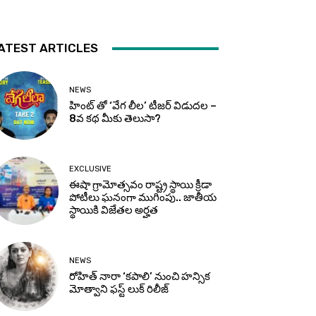
ATEST ARTICLES
NEWS
హింట్ తో ‘వేగ లీల’ టీజర్ విడుదల –
8వ కథ మీకు తెలుసా?
EXCLUSIVE
ఈషా గ్రామోత్సవం రాష్ట్ర స్థాయి క్రీడా
పోటీలు ఘనంగా ముగింపు.. జాతీయ
స్థాయికి విజేతల అర్హత
NEWS
రోహిత్ నారా ‘కపాలి’ నుంచి హన్సిక
మోత్వాని ఫస్ట్ లుక్ రిలీజ్