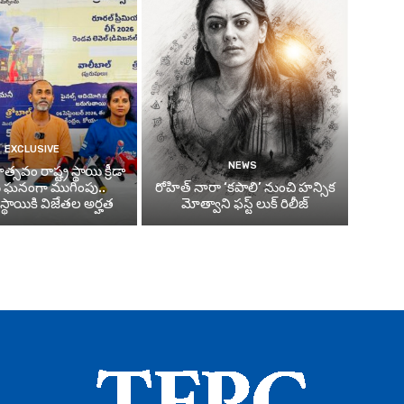
EXCLUSIVE
NEWS
్సవం రాష్ట్ర స్థాయి క్రీడా
ు ఘనంగా ముగింపు..
రోహిత్ నారా ‘కపాలి’ నుంచి హన్సిక
్థాయికి విజేతల అర్హత
మోత్వాని ఫస్ట్ లుక్ రిలీజ్