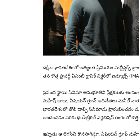
దక్షిణ భారతదేశంలో అత్యంత ప్రీమియం మల్టీప్లెక్స్ బ
తన కొత్త ప్రాపర్టీ ఏఎంబీ క్లాసిక్ విక్టరీలో ఐమ్యాక్స్ 
ప్రపంచ స్థాయి సినిమా అనుభూతిని ప్రేక్షకులకు అంద
మహేష్ బాబు, ఏషియన్ గ్రూప్ అధినేతలు సునీల్ నారంగ
భారతదేశంలో తొలి డాల్బీ సినిమాను ప్రారంభించడం నుం
అందించడం వరకు థియేట్రికల్ ఎగ్జిబిషన్ రంగంలో కొత్త
ఇప్పుడు ఆ లెగసీని కొనసాగిస్తూ, ఏషియన్ గ్రూప్ మహేష్