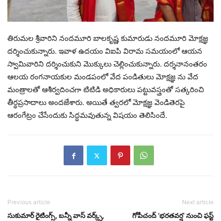
తిరుమల శ్రీవారిని నందమూరి బాలకృష్ణ కుమారుడు నందమూరి మోక్షజ్ఞ
దర్శించుకున్నారు. ఇవాళ ఉదయం విఐపి విరామ సమయంలో ఆయన
స్వామివారిని దర్శించుకుని మొక్కులు చెల్లించుకున్నారు. దర్శనానంతరం
ఆలయ రంగనాయకుల మండపంలో వేద పండితులు మోక్షజ్ఞ ను వేద
మంత్రాలతో ఆశీర్వదించగా టిటిడి అధికారులు పట్టువస్త్రంతో సత్కరించి
తీర్థప్రసాదాలు అందజేశారు. అయితే త్వరలో మోక్షజ్ఞ వెండితెరపై
ఆరంగేట్రం చేసేందుకు సిద్ధమవుతున్న విషయం తెలిసిందే.
Previous article
Next article
సుకుమార్ రైటింగ్స్, బన్నీ వాస్ వర్క్స్,
గోపీచంద్ ‘భరతవర్ష’ నుంచి ఫస్ట్