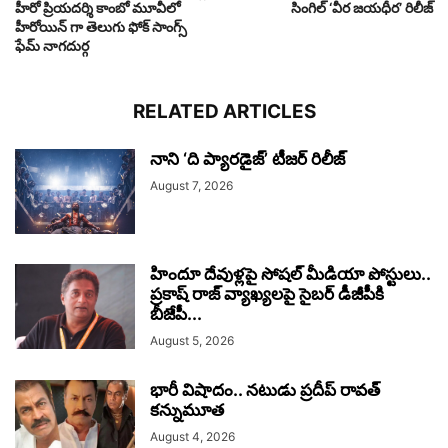
హీరో ప్రియదర్శి కాంబో మూవీలో
సింగిల్ ‘వీర జయధీర’ రిలీజ్
హీరోయిన్ గా తెలుగు ఫోక్ సాంగ్స్
ఫేమ్ నాగదుర్గ
RELATED ARTICLES
నాని ‘ది ప్యారడైజ్’ టీజర్‌ రిలీజ్
August 7, 2026
హిందూ దేవుళ్లపై సోషల్ మీడియా పోస్టులు..
ప్రకాష్ రాజ్ వ్యాఖ్యలపై సైబర్ డీజీపీకి
బీజేపీ...
August 5, 2026
భారీ విషాదం.. నటుడు ప్రదీప్ రావత్
కన్నుమూత
August 4, 2026