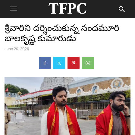
శ్రీవారిని దర్శించుకున్న నందమూరి
బాలకృష్ణ కుమారుడు
June 20, 2026