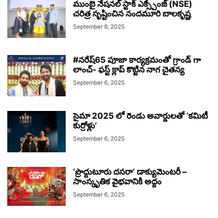
ముంబై నేషనల్ స్టాక్ ఎక్స్చేంజ్ (NSE)
చరిత్ర సృష్టించిన నందమూరి బాలకృష్ణ
September 8, 2025
#నరేష్65 పూజా కార్యక్రమంతో గ్రాండ్ గా
లాంచ్- ఫస్ట్ క్లాప్ కొట్టిన నాగ చైతన్య
September 6, 2025
సైమా 2025 లో రెండు అవార్డులతో ‘కమిటీ
కుర్రోళ్లు’
September 6, 2025
‘ప్రొద్దుటూరు దసరా’ డాక్యుమెంటరీ –
సాంస్కృతిక వైభవానికి అద్దం
September 6, 2025