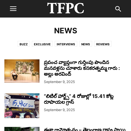
NEWS
BUZZ
EXCLUSIVE
INTERVIEWS
NEWS
REVIEWS
ప్రపంచ వ్యాప్తంగా గుర్తింపు పొందిన
మనవళ్లను చూశారు కనకరత్నమ్మ గారు :
అల్లు అరవింద్
September 9, 2025
“లిటిల్ హార్ట్స్” 4 రోజుల్లో 15.41 కోట్ల
రూపాయల గ్రాస్
September 9, 2025
ఈశా గ్రామోత్సవం – తెలంగాణ రాష్ట్ర స్థాయి