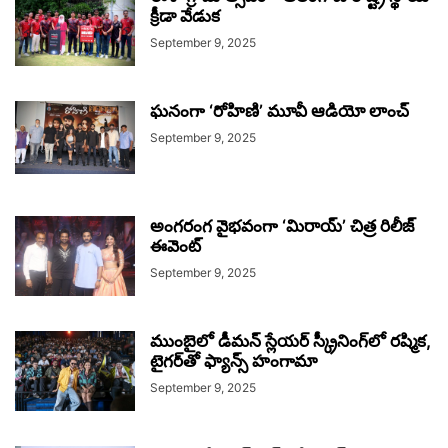
క్రీడా వేడుక
September 9, 2025
ఘనంగా ‘రోహిణి’ మూవీ ఆడియో లాంచ్
September 9, 2025
అంగరంగ వైభవంగా ‘మిరాయ్‌’ చిత్ర రిలీజ్
ఈవెంట్
September 9, 2025
ముంబైలో డీమన్ స్లేయర్ స్క్రీనింగ్‌లో రష్మిక,
టైగర్‌తో ఫ్యాన్స్ హంగామా
September 9, 2025