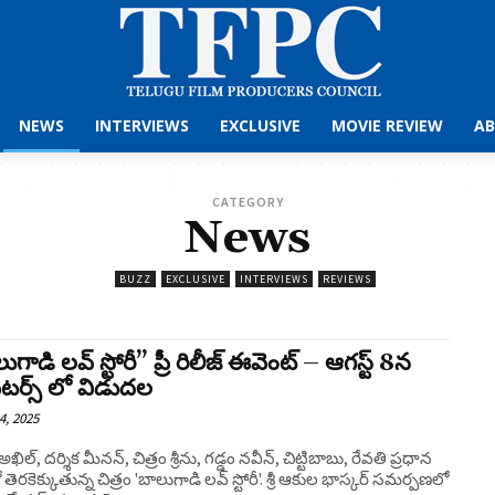
NEWS
INTERVIEWS
EXCLUSIVE
MOVIE REVIEW
AB
CATEGORY
News
BUZZ
EXCLUSIVE
INTERVIEWS
REVIEWS
గాడి లవ్ స్టోరీ” ప్రీ రిలీజ్ ఈవెంట్ – ఆగస్ట్ 8న
టర్స్ లో విడుదల
4, 2025
ిల్, దర్శిక మీనన్, చిత్రం శ్రీను, గడ్డం నవీన్, చిట్టిబాబు, రేవతి ప్రధాన
లో తెరకెక్కుతున్న చిత్రం 'బాలుగాడి లవ్ స్టోరీ'. శ్రీ ఆకుల భాస్కర్ సమర్పణలో