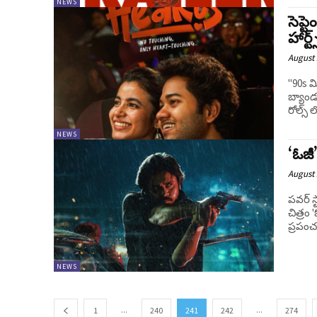
NEWS
సెప్ట
హార్ట్
August 
"90s మ
బ్యాండ
రోల్స్ 
NEWS
‘ఓజీ’
August 
పవర్ స
చిత్రం
ప్రపంచవ
NEWS
...
...
1
240
241
242
274