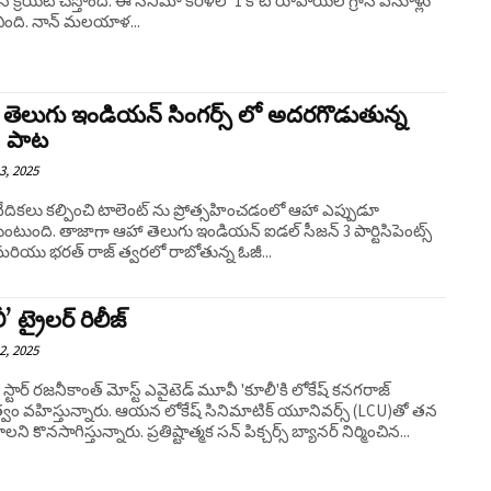
షన్ క్రియేట్ చేస్తోంది. ఈ సినిమా కేరళలో 1 కోటి రూపాయల గ్రాస్ వసూళ్లు
చింది. నాన్ మలయాళ...
తెలుగు ఇండియన్ సింగర్స్ లో అదరగొడుతున్న
’ పాట
3, 2025
ేదికలు కల్పించి టాలెంట్ ను ప్రోత్సహించడంలో ఆహా ఎప్పుడూ
టుంది. తాజాగా ఆహా తెలుగు ఇండియన్ ఐడల్ సీజన్ 3 పార్టిసిపెంట్స్
మరియు భరత్ రాజ్ త్వరలో రాబోతున్న ఓజీ...
’ ట్రైలర్ రిలీజ్
2, 2025
స్టార్ రజనీకాంత్ మోస్ట్ ఎవైటెడ్ మూవీ 'కూలీ'కి లోకేష్ కనగరాజ్
్వం వహిస్తున్నారు. ఆయన లోకేష్ సినిమాటిక్ యూనివర్స్ (LCU)తో తన
ి కొనసాగిస్తున్నారు. ప్రతిష్టాత్మక సన్ పిక్చర్స్ బ్యానర్ నిర్మించిన...