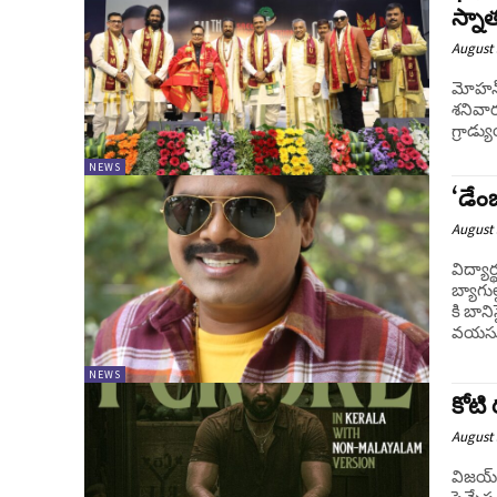
స్నా
August 
మోహన్ 
శనివార
గ్రాడ్
NEWS
‘డేంజ
August 
విద్యా
బ్యాగుల
కి బాన
వయసుల
NEWS
కోటి 
August 
విజయ్ 