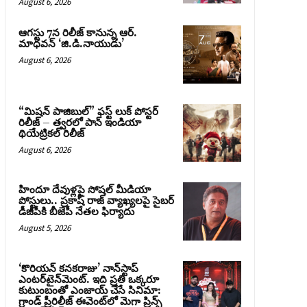
August 6, 2026
ఆగస్టు 7న రిలీజ్ కానున్న ఆర్‌.
మాధవన్‌ ‘జి.డి.నాయుడు’
August 6, 2026
“మిషన్ పాజిబుల్” ఫస్ట్ లుక్ పోస్టర్
రిలీజ్ – త్వరలో పాన్ ఇండియా
థియేట్రికల్ రిలీజ్
August 6, 2026
హిందూ దేవుళ్లపై సోషల్ మీడియా
పోస్టులు.. ప్రకాష్ రాజ్ వ్యాఖ్యలపై సైబర్
డీజీపీకి బీజేపీ నేతల ఫిర్యాదు
August 5, 2026
‘కొరియన్ కనకరాజు’ నాన్‌స్టాప్
ఎంటర్‌టైన్‌మెంట్. ఇది ప్రతి ఒక్కరూ
కుటుంబంతో ఎంజాయ్ చేసే సినిమా:
గ్రాండ్ ప్రీరిలీజ్ ఈవెంట్‌లో మెగా ప్రిన్స్