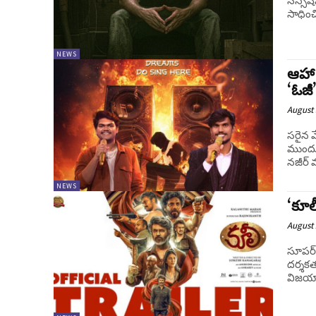
సెన్సే
సాధిం
NEWS
ఆహా 
‘ఓజీ
August 
సరైన వ
ముందుం
నజీర్ 
NEWS
‘కూలీ
August 
సూపర్ 
దర్శకత
విజయాలన