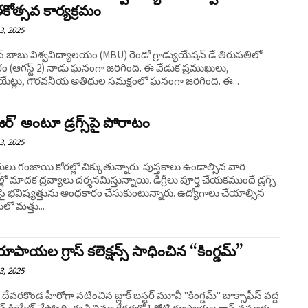
తకోత్సవ కార్యక్రమం
3, 2025
బాబు విశ్వవిద్యాలయం (MBU) రెండో గ్రాడ్యుయేషన్ డే తిరుపతిలో
ం (ఆగస్ట్ 2) నాడు ఘనంగా జరిగింది. ఈ వేడుక ప్రముఖులు,
యుయేట్లు, గౌరవనీయ అతిథుల సమక్షంలో ఘనంగా జరిగింది. ఈ...
ర్’ అంటూ డ్ర‌గ్స్‌పై పోరాటం
3, 2025
ర్థులు గంజాయి కోరల్లో చిక్కుతున్నారు. పుస్తకాలు ఉండాల్సిన వారి
్లో మాదక ద్రవ్యాలు దర్శనమిస్తున్నాయి. డిగ్రీలు పూర్తి చేయకముందే డ్రగ్స్
ిసై భవిష్యత్తును అంధకారం చేసుకుంటున్నారు. ఉద్యోగాలు చేయాల్సిన
ో మత్తు...
రూపాయల గ్రాస్ కలెక్షన్స్ సాధించిన “కింగ్డమ్”
3, 2025
దేవరకొండ హీరోగా నటించిన బ్లాక్ బస్టర్ మూవీ "కింగ్డమ్" బాక్సాఫీస్ వద్ద