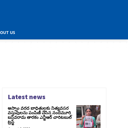
OUT US
Latest news
అస్సాం వరద బాధితులకు నిత్యవసర
వస్తువులను పంపిణీ చేసిన నందమూరి
బసవరామ తారకం ఎన్టీఆర్ చారిటబుల్
ట్రస్ట్