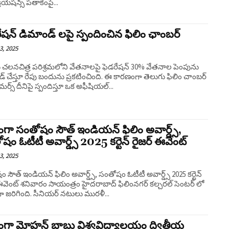
రియేషన్స్ పతాకంపై...
ేషన్ డిమాండ్ లపై స్పందించిన ఫిలిం ఛాంబర్
3, 2025
 చలనచిత్ర పరిశ్రమలోని వేతనాలపై ఫెడరేషన్ 30% వేతనాల పెంపును
్ చేస్తూ రేపు బందును ప్రకటించింది. ఈ కారణంగా తెలుగు ఫిలిం చాంబర్
మర్స్ దీనిపై స్పందిస్తూ ఒక అఫీషియల్...
ా సంతోషం సౌత్ ఇండియన్ ఫిలిం అవార్డ్స్,
షం ఓటీటీ అవార్డ్స్ 2025 కర్టెన్ రైజర్ ఈవెంట్
3, 2025
 సౌత్ ఇండియన్ ఫిలిం అవార్డ్స్, సంతోషం ఓటీటీ అవార్డ్స్ 2025 కర్టెన్
ఈవెంట్ శనివారం సాయంత్రం హైదరాబాద్ ఫిలింనగర్ కల్చరల్ సెంటర్ లో
జరిగింది. సీనియర్ నటులు మురళీ...
గా మోహన్ బాబు విశ్వవిద్యాలయం ద్వితీయ