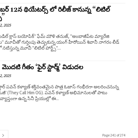
ెంబర్ 12న థియేటర్స్ లో రిలీజ్ కానున్న “లిటిల్
స్”
2, 2025
ిడిల్ క్లాస్ బయోపిక్" ఫేమ్ మౌళి తనుజ్, "అంబాజీపేట మ్యారేజి
ు" మూవీతో గుర్తింపు తెచ్చుకున్న యంగ్ హీరోయిన్ శివానీ నాగరం లీడ్
లో నటిస్తున్న మూవీ "లిటిల్ హార్ట్స్"....
 మొదటి గీతం ‘ఫైర్‌ స్టార్మ్’ విడుదల
2, 2025
్టార్ పవన్ కళ్యాణ్ శక్తివంతమైన పాత్ర ఓజాస్‌ గంభీరగా అలరించనున్న
 'ఓజీ' (They Call Him OG). పవన్ కళ్యాణ్ అభిమానులతో పాటు
్యాప్తంగా ఉన్న సినీ ప్రియుల్లో ఈ...
Page 241 of 274