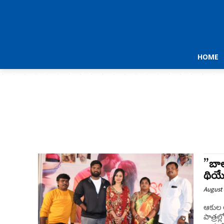
HOME
”బాలు
థియే
August 
ఆకుల అఖ
పాత్రల్