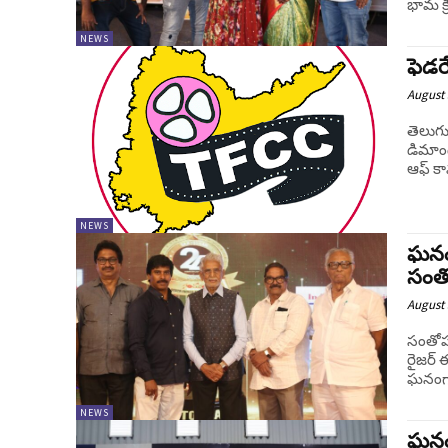
భామ క్
NEWS
ఫెడర
August 
తెలుగు
డిమాండ
ఆఫ్ కా
NEWS
ఘనంగ
సంతో
August 
సంతోషం
రైజర్ 
ఘనంగా 
NEWS
ఘనం