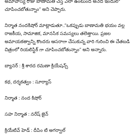
అమావాస్య రోజు బాణామతి చేస్తే ఎలా ఉంటుంది అనేది ఇందులో
చూపించబోతున్నాం” అని చెప్పారు.
నిర్మాత నందకిషోర్ మాట్లాడుతూ..”ఒకప్పుడు బాణామతి భయం వల్ల
రాజకీయ, సామాజిక, మానసిక సమస్యలు తలెత్తాయి. ప్రజల
అమాయకత్వాన్ని కొందరు ఆసరాగా చేసుకున్న వారి గురించి ఈ చేతబడి
చిత్రంలో రియలిస్టిక్ గా చూపించబోతున్నాం” అని అన్నారు.
బ్యానర్ : శ్రీ శారద రమణా క్రియేషన్స్
కథ, దర్శకత్వం : సూర్యాస్
నిర్మాత : నంద కిషోర్
సహ నిర్మాత : నరేష్ జైన్
క్రియేటివ్ హెడ్ : దీపిం టి అగర్వాల్