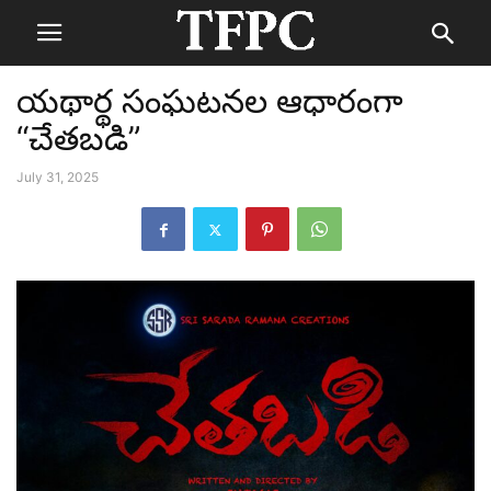
యథార్థ సంఘటనల ఆధారంగా
“చేతబడి”
July 31, 2025