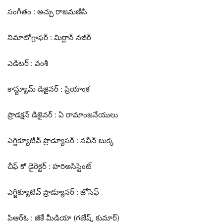
సంగీతం : అచ్చు రాజమణిసి
నిమాటోగ్రాఫర్ : మిర్లాన్ నజీర్
ఎడిటర్ : వంశీ
కాస్ట్యూమ్ డిజైనర్ : ప్రియాంక
ప్రొడక్షన్ డిజైనర్ : ఏ రామాంజనేయులు
ఎగ్జిక్యూటివ్ ప్రొడ్యూసర్ : నవీన్ బుక్క
చీఫ్ కో డైరెక్టర్ : హరిఅసిస్టెంట్
ఎగ్జిక్యూటివ్ ప్రొడ్యూసర్ : జోసెఫ్
పిఆర్ఓ : జీకే మీడియా (గణేష్, కుమార్)