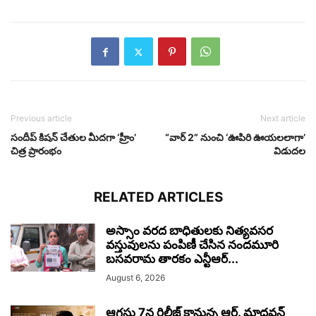
Previous article
Next article
సందీప్‌ కిషన్‌ చేతుల మీదగా ‘హ్రీం’
“వార్ 2” నుంచి ‘ఊపిరి ఊయలలాగా’
చిత్ర ప్రారంభం
విడుదల
RELATED ARTICLES
అస్సాం వరద బాధితులకు నిత్యవసర
వస్తువులను పంపిణీ చేసిన నందమూరి
బసవరామ తారకం ఎన్టీఆర్...
August 6, 2026
ఆగస్టు 7న రిలీజ్ కానున్న ఆర్‌. మాధవన్‌