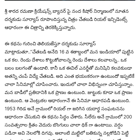
శ్రీ శారద రమణా క్రియేషన్స్ బ్యానర్ పై నంద కిషోర్ నిర్మాణంలో నూతన
దర్శకుడు సూర్యాస్ రూపొందిస్తున్న చిత్రం చేతబడి రియల్ ఇన్సిడెంట్స్
ఆధారంగా ఈ చిత్రాన్ని తెరకెక్కిస్తున్నారు.
ఈ కథను గురించి తెలియజేస్తూ దర్శకుడు సూర్యాస్
మాట్లాడుతూ..”చేతబడి అనేది 16 వ శతాబ్దంలో మన ఇండియాలో పుట్టిన
ఒక కల. రెండు దేశాలు కొట్టుకోవాలన్న రెండు దేశాలు కలవాలన్న.. ఒక
బలం బలగంతో ఉండాలి. కానీ ఒక ఈవిల్ ఎనర్జీతో మనిషిని కలవకుండా
అతన్ని చంపే విద్యే చేతబడి. అది ఎంత భయంకరంగా ఉంటుందో ఇప్పటికే
చాలా సినిమాల్లో చూపించారు. ఇందులో చాలా విభిన్నంగా చూపిస్తున్నాం.
మన బాడీలో ప్రతిదానికి ఒక ప్రాణం ఉంటుంది. జుట్టుకు కూడా ఒక ప్రాణం
ఉంటుంది. ఆ వెంట్రుకల ఆధారంగానే ఈ సినిమా ఆధారపడి ఉంటుంది.
1953 గిరిడ అనే గ్రామంలో రియల్ గా జరిగిన యదార్థ సంఘటనను
ఆధారంగా చేసుకుని ఈ కథను సిద్ధం చేశారు. సీలేరు అనే గ్రామంలో 200
సంవత్సరాల క్రితం వెదురు బొంగులు చాలా థిక్ గా ఉంటాయి. వర్షం
పడినా అవి నెలలోకి దిగవు. అలాంటి మట్టిలో బతికున్న నల్లకోడిని పెట్టి